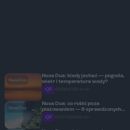
Nusa Dua: kiedy jechać — pogoda,
Nusa Dua
wiatr i temperatura wody?
0
09.08.2025
•
4 min
Nusa Dua: co robić poza
Nusa Dua
plażowaniem — 8 sprawdzonych
pomysłów?
0
03.07.2025
•
6 min