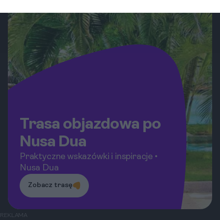
Trasa objazdowa po
Nusa Dua
Praktyczne wskazówki i inspiracje •
Nusa Dua
Zobacz trasę
REKLAMA