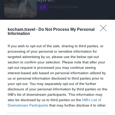
wybrać?
0
14.08.2025
•
3 min
kocham.travel -
Do Not Process My Personal
Popularne
Top kierunki
Information
Bali. Ceny w Nusa Dua 2025/26: Ile
1
kosztuje obiad, sporty wodne i
If you wish to opt-out of the sale, sharing to third parties, or
masaż?
W Nusa Dua, na Bali, wakacje stają się
processing of your personal or sensitive information for
niezapomnianym doświadczeniem. W
targeted advertising by us, please use the below opt-out
2025/26 roku, z atrakcyjnymi cenami
4
06.02.2026
•
4 min
section to confirm your selection. Please note that after your
na posiłki, sporty wodne oraz usługi
opt-out request is processed you may continue seeing
Indonezja. Nusa Dua z dziećmi:
2
które hotele mają najlepsze kluby
spa, odkryj coworkingowy raj, który
interest-based ads based on personal information utilized by
dla najmłodszych i bezpieczne
Planujesz rodzinne wakacje na Bali i
us or personal information disclosed to third parties prior to
czeka na Ciebie.
plaże?
your opt-out. You may separately opt-out of the further
zastanawiasz się, który region będzie
disclosure of your personal information by third parties on the
najlepszy dla Twoich pociech? Nusa
2
17.04.2026
•
10 min
IAB’s list of downstream participants. This information may
Dua, ze swoją spokojną atmosferą,
Gotowy pomysł na romantyczny
3
also be disclosed by us to third parties on the
IAB’s List of
urlop w Nusa Dua: luksusowy
luksusowymi resortami i plażami o
Downstream Participants
that may further disclose it to other
zakątek Bali dla dwojga.
Odkryjcie Nusa Dua, ekskluzywną
łagodnym zejściu do morza, jest często
third parties.
enklawę na Bali, która jest synonimem
wskazywana jako idealny wybór. W tym