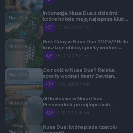
Indonezja. Nusa Dua z dziećmi:
Nusa Dua
które hotele mają najlepsze kluby
dla najmłodszych i bezpieczne
2
17.04.2026
•
10 min
plaże?
Bali. Ceny w Nusa Dua 2025/26: Ile
Nusa Dua
kosztuje obiad, sporty wodne i
masaż?
4
06.02.2026
•
4 min
Co robić w Nusa Dua? Relaks,
Nusa Dua
sporty wodne i teatr Devdan
Show
0
07.12.2025
•
5 min
All Inclusive w Nusa Dua:
Nusa Dua
Przewodnik po najlepszych
resortach na Bali
0
02.12.2025
•
9 min
Nusa Dua: które plaże i zatoki
Nusa Dua