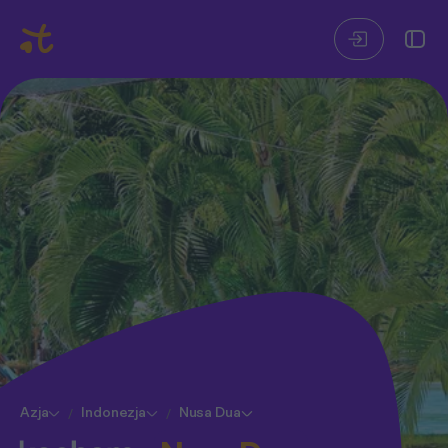
Azja
Indonezja
Nusa Dua
/
/