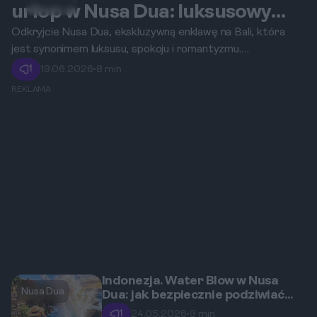
Nusa Dua
urlop w Nusa Dua: luksusowy
zakątek Bali dla dwojga.
Odkryjcie Nusa Dua, ekskluzywną enklawę na Bali, która
jest synonimem luksusu, spokoju i romantyzmu.
Przygotowaliśmy kompleksowy przewodnik, który pomoże
1
19.06.2026
•
8 min
Wam zaplanować niezapomniany wyjazd we dwoje, pełen
REKLAMA
relaksu na rajskich plażach, fascynujących doświadczeń
kulturowych i chwil, które na zawsze pozostaną w Waszej
pamięci.
Indonezja. Water Blow w Nusa
Nusa Dua
Dua: jak bezpiecznie podziwiać
potęgę oceanu?
1
24.05.2026
•
9 min