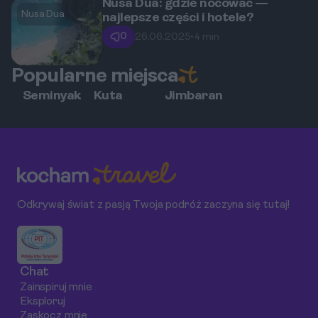
Nusa Dua: gdzie nocować —
Nusa Dua
najlepsze części i hotele?
0
26.06.2025
•
4 min
Popularne miejsca
Seminyak
Kuta
Jimbaran
Odkrywaj świat z pasją Twoja podróż zaczyna się tutaj!
Chat
Zainspiruj mnie
Eksploruj
Zaskocz mnie