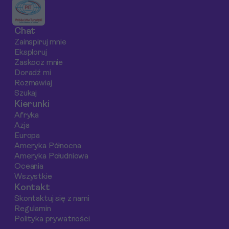
tym kompleksowym
pełen relaksu na
przewodniku
rajskich plażach,
Chat
podpowiadamy,
fascynujących
Zainspiruj mnie
które hotele w Nusa
doświadczeń
Eksploruj
Dua oferują
kulturowych i chwil
Zaskocz mnie
najlepsze kluby dla
które na zawsze
Doradź mi
Rozmawiaj
dzieci, jakie plaże są
pozostaną w Wasz
Szukaj
najbezpieczniejsze i
pamięci.
Kierunki
jak zaplanować
Afryka
niezapomniany
Azja
wyjazd z całą
Europa
rodziną.
Ameryka Północna
Ameryka Południowa
Oceania
Wszystkie
Kontakt
Skontaktuj się z nami
Regulamin
Polityka prywatności