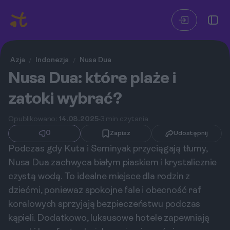
Azja
Indonezja
Nusa Dua
/
/
Nusa Dua: które plaże i
zatoki wybrać?
Opublikowano:
14.08.2025
3 min czytania
0
Zapisz
Udostępnij
Podczas gdy Kuta i Seminyak przyciągają tłumy,
Nusa Dua zachwyca białym piaskiem i krystalicznie
czystą wodą. To idealne miejsce dla rodzin z
dziećmi, ponieważ spokojne fale i obecność raf
koralowych sprzyjają bezpieczeństwu podczas
kąpieli. Dodatkowo, luksusowe hotele zapewniają