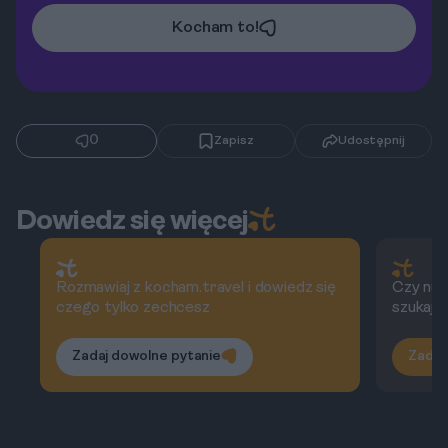
Kocham to!
0
Zapisz
Udostępnij
Dowiedz się więcej
Rozmawiaj z kocham.travel i dowiedz się
Czy nus
czego tylko zechcesz
szukają
Zadaj dowolne pytanie
Zadaj