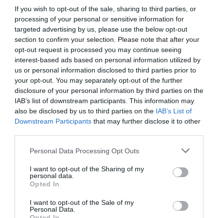
i odludnych miejsc po zmroku. Większość hoteli
If you wish to opt-out of the sale, sharing to third parties, or
oferuje całodobową ochronę, a lokalne władze
processing of your personal or sensitive information for
targeted advertising by us, please use the below opt-out
dbają o bezpieczeństwo turystów. Warto również
section to confirm your selection. Please note that after your
mieć na uwadze, że woda morska w Nusa Dua jest
opt-out request is processed you may continue seeing
zazwyczaj spokojna, co czyni ją idealną dla rodzin z
interest-based ads based on personal information utilized by
dziećmi.
us or personal information disclosed to third parties prior to
your opt-out. You may separately opt-out of the further
disclosure of your personal information by third parties on the
IAB’s list of downstream participants. This information may
also be disclosed by us to third parties on the
IAB’s List of
Popularne
Kategorie
Downstream Participants
that may further disclose it to other
Bali. Ceny w Nusa Dua 2025/26: Ile
1
third parties.
kosztuje obiad, sporty wodne i
masaż?
W Nusa Dua, na Bali, wakacje stają się
Personal Data Processing Opt Outs
niezapomnianym doświadczeniem. W
I want to opt-out of the Sharing of my
2025/26 roku, z atrakcyjnymi cenami
4
06.02.2026
•
4 min
personal data.
na posiłki, sporty wodne oraz usługi
Indonezja. Nusa Dua z dziećmi:
2
Opted In
które hotele mają najlepsze kluby
spa, odkryj coworkingowy raj, który
dla najmłodszych i bezpieczne
I want to opt-out of the Sale of my
Planujesz rodzinne wakacje na Bali i
czeka na Ciebie.
Personal Data.
plaże?
zastanawiasz się, który region będzie
Opted In