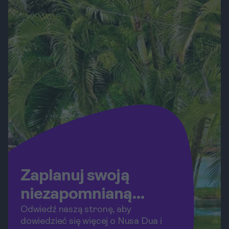
sztuki. W tym artykule przedstawimy
najciekawsze atrakcje i aktywności,
które warto wypróbować podczas
pobytu w Nusa Dua.
Zaplanuj swoją
niezapomnianą
podróż!
Odwiedź naszą stronę, aby
dowiedzieć się więcej o Nusa Dua i