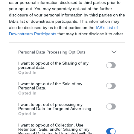
firmom hostingowym,
us or personal information disclosed to third parties prior to
your opt-out. You may separately opt-out of the further
dostawcom narzędzi analitycznych (np. Google Analytics),
disclosure of your personal information by third parties on the
operatorom narzędzi marketingowych.
IAB’s list of downstream participants. This information may
Dane nie są sprzedawane podmiotom trzecim.
also be disclosed by us to third parties on the
IAB’s List of
7. Przekazywanie danych poza
Downstream Participants
that may further disclose it to other
third parties.
EOG
Personal Data Processing Opt Outs
Jeżeli wykorzystywane są narzędzia dostawców spoza
Europejskiego Obszaru Gospodarczego (np. Google), dane
I want to opt-out of the Sharing of my
personal data.
mogą być przekazywane do państw trzecich na podstawie:
Opted In
decyzji stwierdzającej odpowiedni stopień ochrony,
standardowych klauzul umownych (SCC).
I want to opt-out of the Sale of my
Personal Data.
8. Okres przechowywania
Opted In
danych
I want to opt-out of processing my
Personal Data for Targeted Advertising.
Opted In
Dane przechowywane są:
przez okres obsługi zapytania,
I want to opt-out of Collection, Use,
przez okres korzystania z serwisu (w przypadku danych
Retention, Sale, and/or Sharing of my
Personal Data that Is Unrelated with the