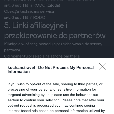
art. 6 ust. 1 lit. a RODO (zgoda)
Obsługa techniczna serwisu
art. 6 ust. 1 lit. f RODO
5. Linki afiliacyjne i
przekierowanie do partnerów
Kliknięcie w ofertę powoduje przekierowanie do strony
partnera.
Od momentu przejścia na stronę partnera:
administratorem danych jest partner,
kocham.travel -
Do Not Process My Personal
przetwarzanie odbywa się zgodnie z jego polityką
Information
prywatności.
Administrator nie ponosi odpowiedzialności za
If you wish to opt-out of the sale, sharing to third parties, or
przetwarzanie danych przez partnerów.
processing of your personal or sensitive information for
6. Odbiorcy danych
targeted advertising by us, please use the below opt-out
section to confirm your selection. Please note that after your
Dane mogą być przekazywane:
opt-out request is processed you may continue seeing
dostawcom usług IT,
interest-based ads based on personal information utilized by