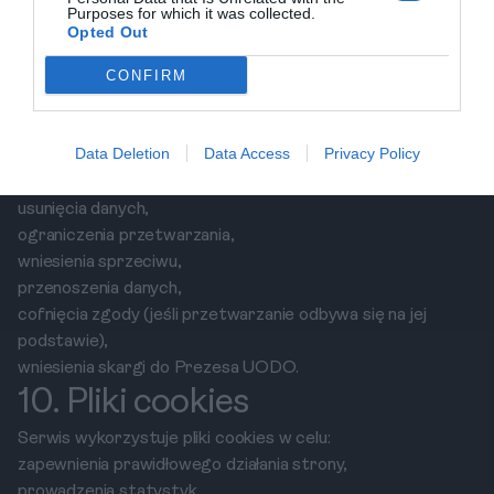
technicznych),
Purposes for which it was collected.
Opted Out
do momentu wycofania zgody (jeżeli przetwarzanie
odbywa się na podstawie zgody).
CONFIRM
9. Prawa użytkownika
Użytkownik ma prawo do:
Data Deletion
Data Access
Privacy Policy
dostępu do danych,
sprostowania danych,
usunięcia danych,
ograniczenia przetwarzania,
wniesienia sprzeciwu,
przenoszenia danych,
cofnięcia zgody (jeśli przetwarzanie odbywa się na jej
podstawie),
wniesienia skargi do Prezesa UODO.
10. Pliki cookies
Serwis wykorzystuje pliki cookies w celu:
zapewnienia prawidłowego działania strony,
prowadzenia statystyk,