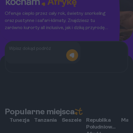
Afrykę
Oferuje ciepło przez cały rok, świetny snorkeling
oraz pustynne i safari-klimaty. Znajdziesz tu
zarówno kurorty all inclusive, jak i dziką przyrodę
Wielkiej Piątki.
Popularne miejsca
Tunezja
Tanzania
Seszele
Republika
Maur
Południowej