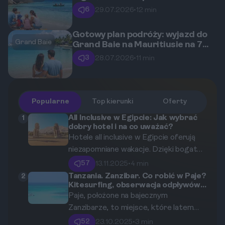
rodzin z dziećmi
6
29.07.2026
•
12 min
Gotowy plan podróży: wyjazd do
Grand Baie
Grand Baie na Mauritiusie na 7
dni we dwoje
3
28.07.2026
•
11 min
Popularne
Top kierunki
Oferty
All Inclusive w Egipcie: Jak wybrać
1
dobry hotel i na co uważać?
Hotele all inclusive w Egipcie oferują
niezapomniane wakacje. Dzięki bogatej
ofercie, pięknym plażom i słońcu przez
57
13.11.2025
•
4 min
cały rok, łatwo się w nich zakochać. Ale
Tanzania. Zanzibar. Co robić w Paje?
2
Kitesurfing, obserwacja odpływów i
jak nie zgubić się w gąszczu ofert? W
wizyta w Jozani Forest
Paje, położone na bajecznym
tym artykule znajdziesz szczegółowe
Zanzibarze, to miejsce, które latem
informacje na temat pięciu
przyciąga rzesze turystów. Co więcej,
sprawdzonych hoteli oraz praktyczne
52
23.10.2025
•
3 min