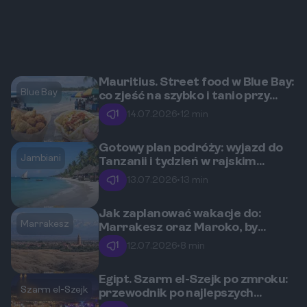
Mauritius. Street food w Blue Bay:
Blue Bay
co zjeść na szybko i tanio przy
plaży?
1
14.07.2026
•
12 min
Gotowy plan podróży: wyjazd do
Jambiani
Tanzanii i tydzień w rajskim
Jambiani
1
13.07.2026
•
13 min
Jak zaplanować wakacje do:
Marrakesz
Marrakesz oraz Maroko, by
zobaczyć też góry Atlas i pustynię
1
12.07.2026
•
8 min
Agafay?
Egipt. Szarm el-Szejk po zmroku:
Szarm el-Szejk
przewodnik po najlepszych