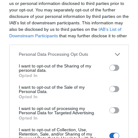
us or personal information disclosed to third parties prior to
Zobacz plan
your opt-out. You may separately opt-out of the further
disclosure of your personal information by third parties on the
IAB’s list of downstream participants. This information may
REKLAMA
also be disclosed by us to third parties on the
IAB’s List of
Downstream Participants
that may further disclose it to other
third parties.
Personal Data Processing Opt Outs
I want to opt-out of the Sharing of my
personal data.
Opted In
I want to opt-out of the Sale of my
Personal Data.
Opted In
Jak zaplanować wakacje do:
I want to opt-out of processing my
Mahdia
Personal Data for Targeted Advertising.
Świętego Konstantyna i Eleny,
Opted In
Bułgaria
1
26.07.2026
•
10 min
I want to opt-out of Collection, Use,
Retention, Sale, and/or Sharing of my
RPA. Jak samemu zorganizować