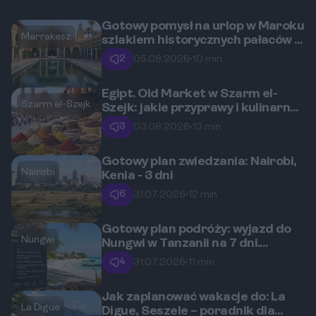
Gotowy pomysł na urlop w Maroku
Marrakesz
szlakiem historycznych pałaców w
Marrakeszu
2
05.08.2026
•
10 min
Egipt. Old Market w Szarm el-
Szarm el-Szejk
Szejk: jakie przyprawy i kulinarne
pamiątki warto przywieźć z
3
03.08.2026
•
13 min
wakacji?
Gotowy plan zwiedzania: Nairobi,
Nairobi
Kenia - 3 dni
6
31.07.2026
•
12 min
Gotowy plan podróży: wyjazd do
Nungwi
Nungwi w Tanzanii na 7 dni.
Dzienny rozkład łączący plażowy
4
31.07.2026
•
11 min
relaks, lokalne posiłki i wycieczki
po wyspie
Jak zaplanować wakacje do: La
La Digue
Digue, Seszele – poradnik dla