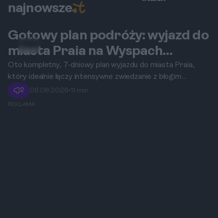
Afryki
najnowsze
Gotowy plan podróży: wyjazd do
Praia
miasta Praia na Wyspach
Zielonego Przylądka na 7 dni
Oto kompletny, 7-dniowy plan wyjazdu do miasta Praia,
który idealnie łączy intensywne zwiedzanie z błogim
łączących zwiedzanie z relaksem
relaksem na słonecznych plażach.
2
06.08.2026
•
11 min
REKLAMA