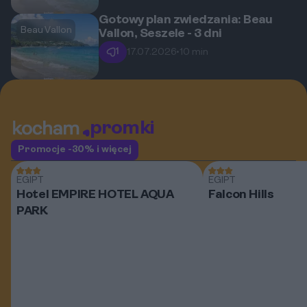
Gotowy plan zwiedzania: Beau
Beau Vallon
Vallon, Seszele - 3 dni
1
17.07.2026
•
10 min
promki
Promocje -30% i więcej
EGIPT
EGIPT
Hotel EMPIRE HOTEL AQUA
Falcon Hills
PARK