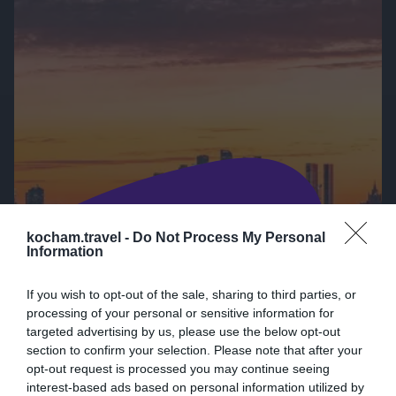
atrakcje, historię, kulturę oraz
praktyczne wskazówki przydatne w
trakcie wizyty.
kocham.travel -
Do Not Process My Personal
Information
If you wish to opt-out of the sale, sharing to third parties, or
Plan 7 dni po Afryce:
processing of your personal or sensitive information for
miasta + natura
targeted advertising by us, please use the below opt-out
section to confirm your selection. Please note that after your
Praktyczne wskazówki i inspiracje •
opt-out request is processed you may continue seeing
Afryka
interest-based ads based on personal information utilized by