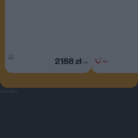
2188 zł
/ os.
REKLAMA