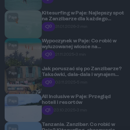
Kitesurfing w Paje: Najlepszy spot
Paje
na Zanzibarze dla każdego
poziomu
0
31.01.2026
•
3 min
Wypoczynek w Paje: Co robić w
Paje
wyluzowanej wiosce na
Zanzibarze?
0
21.11.2025
•
3 min
Jak poruszać się po Zanzibarze?
Paje
Taksówki, dala-dala i wynajem
samochodu
0
03.11.2025
•
5 min
All Inclusive w Paje: Przegląd
Paje
hoteli i resortów
1
23.10.2025
•
3 min
Tanzania. Zanzibar. Co robić w
Paje