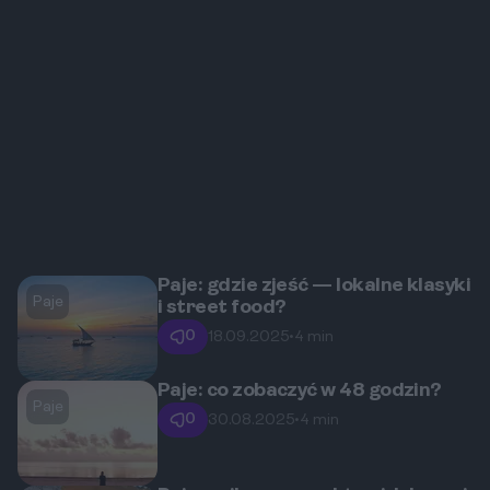
Paje: gdzie zjeść — lokalne klasyki
Paje
i street food?
0
18.09.2025
•
4 min
Paje: co zobaczyć w 48 godzin?
Paje
0
30.08.2025
•
4 min