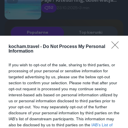
Paje? Kitesurfing, obserwacja
odpływów i wizyta w Jozani Forest
52
23.10.2025
•
3 min
Popularne
Top kierunki
Tanzania. Zanzibar. Co robić w Paje?
1
kocham.travel -
Do Not Process My Personal
Kitesurfing, obserwacja odpływów i
Information
wizyta w Jozani Forest
Paje, położone na bajecznym
Zanzibarze, to miejsce, które latem
If you wish to opt-out of the sale, sharing to third parties, or
przyciąga rzesze turystów. Co więcej,
52
23.10.2025
•
3 min
processing of your personal or sensitive information for
zima to doskonały czas, aby odwiedzić
Paje: raj dla kitesurferów. Gdzie
2
targeted advertising by us, please use the below opt-out
złapać najlepszy wiatr na
to miejsce! Ten przewodnik
section to confirm your selection. Please note that after your
Zanzibarze?
Odkryj Paje na Zanzibarze, mekkę
przedstawia najciekawsze atrakcje,
opt-out request is processed you may continue seeing
miłośników kitesurfingu z całego
jakie oferuje Paje: od ekscytującego
interest-based ads based on personal information utilized by
świata. Ten kompleksowy przewodnik
us or personal information disclosed to third parties prior to
kitesurfingu po fascynującą
1
07.03.2026
•
11 min
your opt-out. You may separately opt-out of the further
zdradzi Ci, dlaczego to właśnie ta
obserwację odpływów i wizytę w
Kitesurfing w Paje: Dlaczego to raj
3
disclosure of your personal information by third parties on the
dla początkujących i
niewielka wioska oferuje idealne warunki
Jozani Forest.
zaawansowanych kitesurferów?
IAB’s list of downstream participants. This information may
Odkryj, dlaczego Paje na Zanzibarze
do uprawiania tego sportu, kiedy panują
also be disclosed by us to third parties on the
IAB’s List of
jest uznawane za jedno z najlepszych
najlepsze wiatry i jak zaplanować