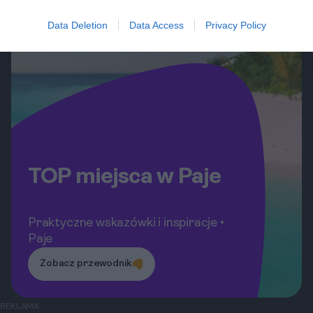
Data Deletion
Data Access
Privacy Policy
TOP miejsca w Paje
Praktyczne wskazówki i inspiracje •
Paje
Zobacz przewodnik
REKLAMA