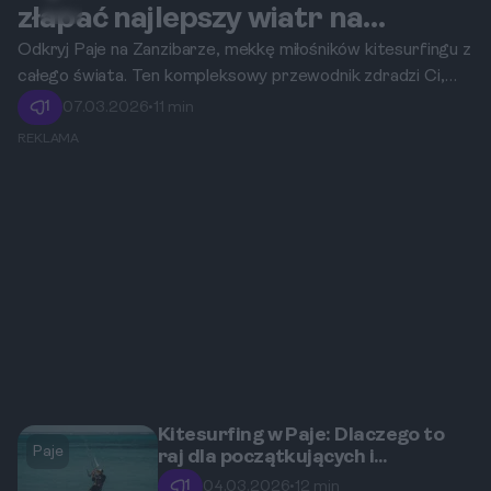
Paje
złapać najlepszy wiatr na
Zanzibarze?
Odkryj Paje na Zanzibarze, mekkę miłośników kitesurfingu z
całego świata. Ten kompleksowy przewodnik zdradzi Ci,
dlaczego to właśnie ta niewielka wioska oferuje idealne
1
07.03.2026
•
11 min
warunki do uprawiania tego sportu, kiedy panują najlepsze
REKLAMA
wiatry i jak zaplanować niezapomniany wyjazd, niezależnie
od Twojego poziomu zaawansowania.
Kitesurfing w Paje: Dlaczego to
Paje
raj dla początkujących i
zaawansowanych kitesurferów?
1
04.03.2026
•
12 min