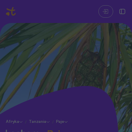
Afryka
Tanzania
Paje
/
/