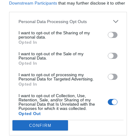
Downstream Participants
that may further disclose it to other
miejsc na świecie do nauki i uprawiania
niezapomniany wyjazd, niezależnie od
1
04.03.2026
•
12 min
third parties.
kitesurfingu. Ten kompleksowy
Twojego poziomu zaawansowania.
All Inclusive w Paje: Przegląd hoteli i
4
resortów
przewodnik zabierze Cię w podróż po
Personal Data Processing Opt Outs
Paje, urokliwa wioska na Zanzibarze, to
idealnych warunkach, najlepszych
I want to opt-out of the Sharing of my
idealne miejsce dla tych, którzy szukają
spotach i praktycznych poradach,
personal data.
luksusu i relaksu w otoczeniu
które sprawią, że Twój wyjazd będzie
1
23.10.2025
•
3 min
Opted In
nieskazitelnych plaż. Dla wielu
niezapomniany.
Kitesurfing w Paje: Najlepszy spot
5
I want to opt-out of the Sale of my
na Zanzibarze dla każdego poziomu
turystów, opcja All Inclusive to
Personal Data.
Paje to idealne miejsce na Zanzibarze
niezaprzeczalna wygoda, która
Opted In
dla tych, którzy szukają wrażeń
zapewnia komfortowe wakacje bez
I want to opt-out of processing my
związanych z kitesurfingiem, a także
zmartwień. W tym artykule przyjrzymy
0
31.01.2026
•
3 min
Personal Data for Targeted Advertising.
dla początkujących. Białe piaski,
Opted In
się najlepszym hotelom i resortom w
turkusowe wody i stały wiatr sprawiają,
Paje, które oferują pakiety All Inclusive
I want to opt-out of Collection, Use,
że to raj dla miłośników sportów
oraz sprawdzimy, co mają do
Retention, Sale, and/or Sharing of my
Personal Data that Is Unrelated with the
wodnych.
zaoferowania.
Purposes for which it was collected.
Opted Out
CONFIRM