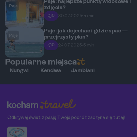
Paje: najlepsze punkty widokowe i
Paje
zdjęcia?
0
30.07.2025
•
4 min
Paje: jak dojechać i gdzie spać —
Paje
przejrzysty plan?
0
24.07.2025
•
5 min
Popularne miejsca
Nungwi
Kendwa
Jambiani
Odkrywaj świat z pasją Twoja podróż zaczyna się tutaj!