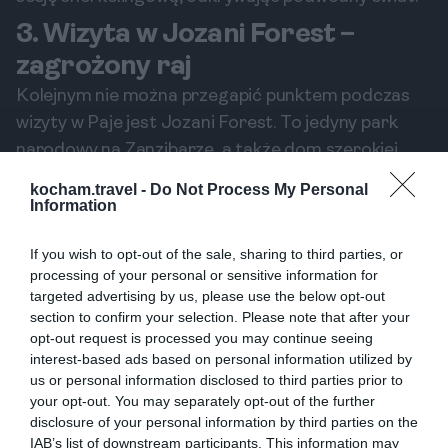
3. Wizyta w Jozani Forest –
zagrożony raj
Kolejnym nie można przegapić punktem podczas
wizyty w Paje jest Jozani Forest. To jedyny park
narodowy na Zanzibarze, a także dom szerokiej
gamy endemicznych gatunków roślin i zwierząt.
kocham.travel -
Do Not Process My Personal
Jozani jest znane z ochrony małp czerwonych oraz
Information
wielu innych gatunków, których nie spotkasz
If you wish to opt-out of the sale, sharing to third parties, or
nigdzie indziej.
processing of your personal or sensitive information for
Szlaki turystyczne w Jozani
targeted advertising by us, please use the below opt-out
W parku znajdują się liczne szlaki turystyczne
section to confirm your selection. Please note that after your
prowadzące przez magiczne, tropikalne lasy.
opt-out request is processed you may continue seeing
interest-based ads based on personal information utilized by
Wybierając się na spacer, możesz podziwiać
us or personal information disclosed to third parties prior to
różnorodność fauny i flory, która cię otacza.
your opt-out. You may separately opt-out of the further
Przewodnicy zazwyczaj oferują ciekawe opowieści
disclosure of your personal information by third parties on the
na temat ekosystemu oraz lokalnych legend, co
IAB’s list of downstream participants. This information may