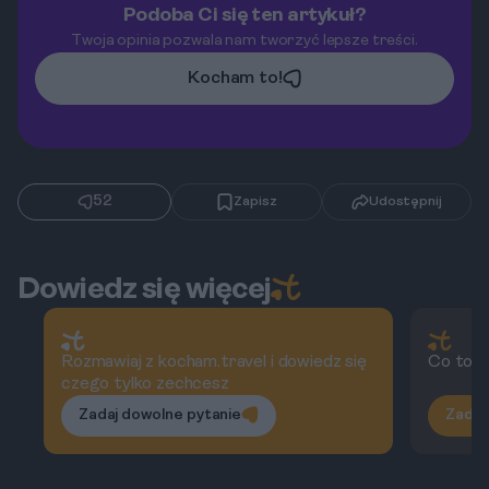
Podoba Ci się ten artykuł?
Twoja opinia pozwala nam tworzyć lepsze treści.
Kocham to!
52
Zapisz
Udostępnij
Dowiedz się więcej
Rozmawiaj z kocham.travel i dowiedz się
Co to j
czego tylko zechcesz
Zadaj dowolne pytanie
Zadaj