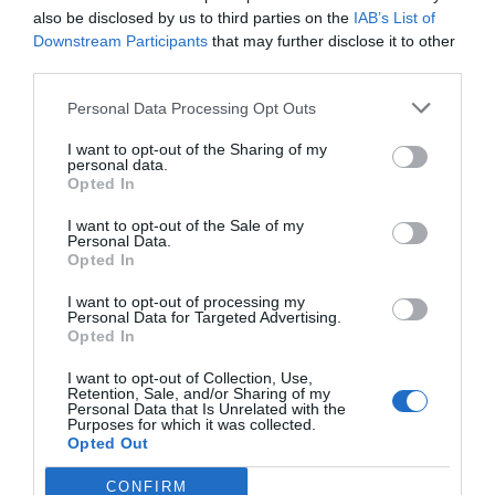
also be disclosed by us to third parties on the
IAB’s List of
czyni wycieczkę jeszcze bardziej interesującą.
Downstream Participants
that may further disclose it to other
Wielkie skarby fauny
third parties.
Jednym z głównych atrakcji Jozani są duże małpy
Personal Data Processing Opt Outs
czerwone, które można spotkać podczas
spacerów. Te zwierzęta żyją w niewielkich grupach i
I want to opt-out of the Sharing of my
personal data.
są bardzo towarzyskie. Niezwykle ważne jest, aby
Opted In
zachować odpowiednią odległość i nie karmić ich –
I want to opt-out of the Sale of my
nie są to ludzie pamiętając o ochronie ich
Personal Data.
naturalnego środowiska.
Opted In
I want to opt-out of processing my
Personal Data for Targeted Advertising.
Opted In
Popularne
Kategorie
I want to opt-out of Collection, Use,
Retention, Sale, and/or Sharing of my
Tajlandia. All Inclusive w Krabi:
1
Personal Data that Is Unrelated with the
Przewodnik po resortach w Ao
Purposes for which it was collected.
Nang i na Railay
Planujesz wyjątkowe wakacje w Krabi i
Opted Out
preferujesz opcję all inclusive? Ten
CONFIRM
przewodnik pomoże Ci odkryć