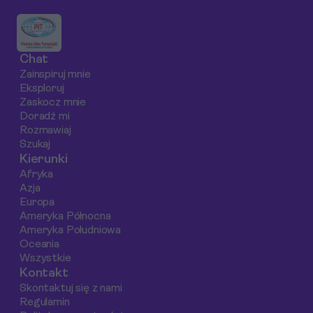
na Ciebie w tej
informacje na temat
pierwszej podróży
bajecznej części
pięciu sprawdzonych
safari.
Tajlandii.
hoteli oraz
Chat
praktyczne porady
Zainspiruj mnie
dotyczące wyboru
Eksploruj
idealnego miejsca na
Zaskocz mnie
odpoczynek.
Doradź mi
Rozmawiaj
Szukaj
Kierunki
Afryka
Azja
Europa
Ameryka Północna
Ameryka Południowa
Oceania
Wszystkie
Kontakt
Skontaktuj się z nami
Regulamin