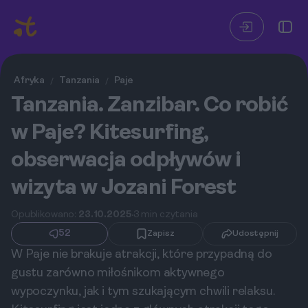
Afryka
Tanzania
Paje
/
/
Tanzania. Zanzibar. Co robić
w Paje? Kitesurfing,
obserwacja odpływów i
wizyta w Jozani Forest
Opublikowano:
23.10.2025
3 min czytania
52
Zapisz
Udostępnij
W Paje nie brakuje atrakcji, które przypadną do
gustu zarówno miłośnikom aktywnego
wypoczynku, jak i tym szukającym chwili relaksu.