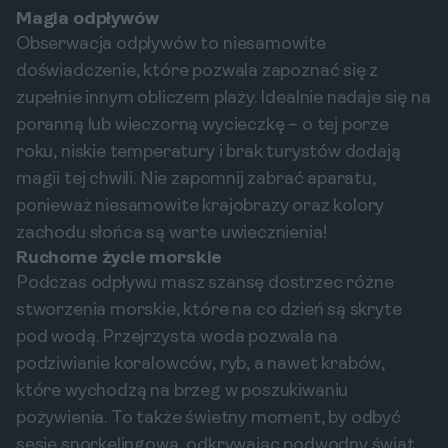
Magia odpływów
Obserwacja odpływów to niesamowite
doświadczenie, które pozwala zapoznać się z
zupełnie innym obliczem plaży. Idealnie nadaje się na
poranną lub wieczorną wycieczkę – o tej porze
roku, niskie temperatury i brak turystów dodają
magii tej chwili. Nie zapomnij zabrać aparatu,
ponieważ niesamowite krajobrazy oraz kolory
zachodu słońca są warte uwiecznienia!
Ruchome życie morskie
Podczas odpływu masz szansę dostrzec różne
stworzenia morskie, które na co dzień są skryte
pod wodą. Przejrzysta woda pozwala na
podziwianie koralowców, ryb, a nawet krabów,
które wychodzą na brzeg w poszukiwaniu
pożywienia. To także świetny moment, by odbyć
sesję snorkelingową, odkrywając podwodny świat.