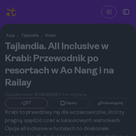
Azja
Tajlandia
Krabi
/
/
Tajlandia. All Inclusive w
Krabi: Przewodnik po
resortach w Ao Nang i na
Railay
Opublikowano:
21.01.2026
5 min czytania
57
Zapisz
Udostępnij
Krabi to prawdziwy raj dla wczasowiczów, którzy
pragną spędzić czas w luksusowych warunkach.
Opcja all inclusive w hotelach to doskonałe