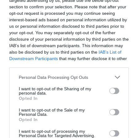
targeted advertising by us, please use the below opt-out
section to confirm your selection. Please note that after your
Railay Beach to ikona Krabi, znana na całym świecie
opt-out request is processed you may continue seeing
z białego piasku i turkusowej wody. Dostępna
interest-based ads based on personal information utilized by
jedynie łodzią, ta plaża przyciąga turystów swoimi
us or personal information disclosed to third parties prior to
malowniczymi klifami i spektakularnymi zachodami
your opt-out. You may separately opt-out of the further
disclosure of your personal information by third parties on the
słońca. To idealne miejsce na relaks, opalanie się
IAB’s list of downstream participants. This information may
oraz zwiedzanie jaskini Phra Nang, która skrywa
also be disclosed by us to third parties on the
IAB’s List of
tajemnice lokalnej kultury. Te spektakularne widoki
Downstream Participants
that may further disclose it to other
third parties.
na pewno zostaną na długo w Twojej pamięci.
Wyspa Koh Hong
Personal Data Processing Opt Outs
Koh Hong to idealne miejsce do zostania
I want to opt-out of the Sharing of my
miłośnikiem natury. Ta urokliwa wyspa jest znana z
personal data.
niezapomnianych widoków i dziewiczych plaż.
Opted In
Możesz wziąć udział w zorganizowanej wycieczce,
I want to opt-out of the Sale of my
aby odkryć jej tajemnice i zrelaksować się w
Personal Data.
Opted In
spokojnej atmosferze. Woda jest idealna do
pływania i snorkelingu, dzięki czemu możesz
I want to opt-out of processing my
Personal Data for Targeted Advertising.