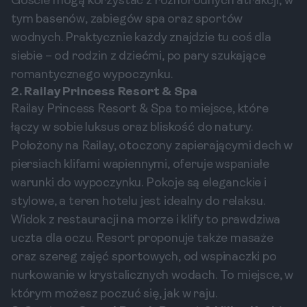
Goście mogą korzystać z różnorodnych atrakcji, w
tym basenów, zabiegów spa oraz sportów
wodnych. Praktycznie każdy znajdzie tu coś dla
siebie – od rodzin z dziećmi, po pary szukające
romantycznego wypoczynku.
2. Railay Princess Resort & Spa
Railay Princess Resort & Spa to miejsce, które
łączy w sobie luksus oraz bliskość do natury.
Położony na Railay, otoczony zapierającymi dech w
piersiach klifami wapiennymi, oferuje wspaniałe
warunki do wypoczynku. Pokoje są eleganckie i
stylowe, a teren hotelu jest idealny do relaksu.
Widok z restauracji na morze i klify to prawdziwa
uczta dla oczu. Resort proponuje także masaże
oraz szereg zajęć sportowych, od wspinaczki po
nurkowanie w krystalicznych wodach. To miejsce, w
którym możesz poczuć się, jak w raju.