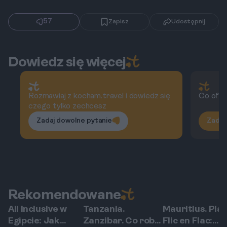
57
Zapisz
Udostępnij
Dowiedz się więcej
Rozmawiaj z kocham.travel i dowiedz się
Co ofer
czego tylko zechcesz
Zadaj dowolne pytanie
Zadaj
Rekomendowane
All Inclusive w
Tanzania.
Mauritius. Pla
Egipt
Paje
Flic en Flac
Egipcie: Jak
Zanzibar. Co robić
Flic en Flac: