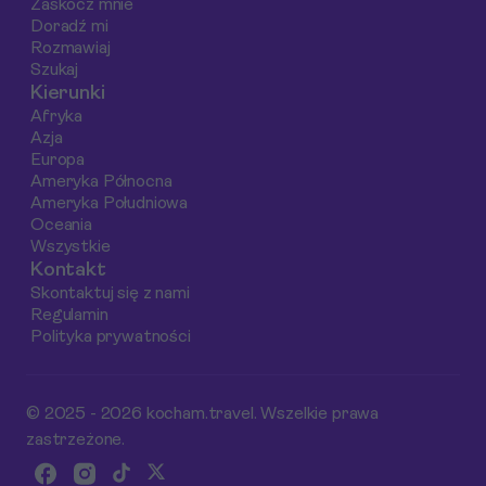
Zaskocz mnie
odpoczynek.
Forest.
wizyty.
Doradź mi
Rozmawiaj
Szukaj
Kierunki
Afryka
Azja
Europa
Ameryka Północna
Ameryka Południowa
Oceania
Wszystkie
Kontakt
Skontaktuj się z nami
Regulamin
Polityka prywatności
© 2025 - 2026 kocham.travel. Wszelkie prawa
zastrzeżone.