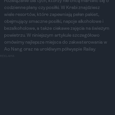
rozwiązanie dla tych, którzy nie chcą martwić się o
codzienne plany czy posiłki. W Krabi znajdziesz
wiele resortów, które zapewniają pełen pakiet,
obejmujący smaczne posiłki, napoje alkoholowe i
bezalkoholowe, a także ciekawe zajęcia na świeżym
powietrzu. W niniejszym artykule szczegółowo
omówimy najlepsze miejsca do zakwaterowania w
Ao Nang oraz na urokliwym półwyspie Railay.
REKLAMA