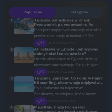
Popularne
Kategorie
Tajlandia. All Inclusive w Krabi:
1
Przewodnik po resortach w Ao
Nang i na Railay
Planujesz wyjątkowe wakacje w Krabi i
preferujesz opcję all inclusive? Ten
przewodnik pomoże Ci odkryć
57
21.01.2026
•
5 min
najlepsze resorty w Ao Nang i na Railay,
All Inclusive w Egipcie: Jak wybrać
2
dobry hotel i na co uważać?
idealne dla osób ceniących relaks i
Hotele all inclusive w Egipcie oferują
wygodę. Dowiedz się, co oferują
niezapomniane wakacje. Dzięki bogatej
hotele, oraz jakie atrakcje czekają na
ofercie, pięknym plażom i słońcu przez
Ciebie w tej bajecznej części Tajlandii.
57
13.11.2025
•
4 min
cały rok, łatwo się w nich zakochać. Ale
Tanzania. Zanzibar. Co robić w Paje?
3
Kitesurfing, obserwacja odpływów i
jak nie zgubić się w gąszczu ofert? W
wizyta w Jozani Forest
Paje, położone na bajecznym
tym artykule znajdziesz szczegółowe
Zanzibarze, to miejsce, które latem
informacje na temat pięciu
przyciąga rzesze turystów. Co więcej,
sprawdzonych hoteli oraz praktyczne
52
23.10.2025
•
3 min
zima to doskonały czas, aby odwiedzić
porady dotyczące wyboru idealnego
Mauritius. Plaża Flic en Flac:
4