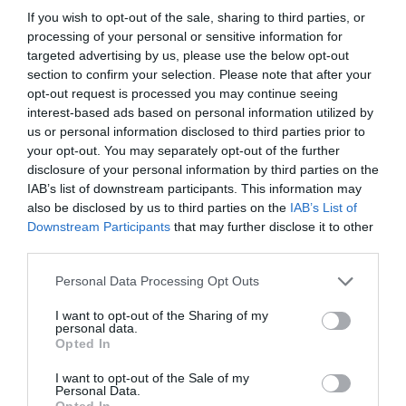
Karafuu Beach Resort & Spa
If you wish to opt-out of the sale, sharing to third parties, or
processing of your personal or sensitive information for
Karafuu Beach Resort & Spa to kolejny wspaniały
targeted advertising by us, please use the below opt-out
obiekt na Zanzibarze, który oferuje wyjątkowe
section to confirm your selection. Please note that after your
doświadczenia All Inclusive. Złote plaże, palmy i
opt-out request is processed you may continue seeing
błękitne morze sprawiają, że czujesz się jak w raju.
interest-based ads based on personal information utilized by
us or personal information disclosed to third parties prior to
Hotel dysponuje trzema basenami, kortami
your opt-out. You may separately opt-out of the further
tenisowymi oraz spacjalnym centrum fitness.
disclosure of your personal information by third parties on the
Dodatkowo, restauracje oferują różnorodne dania,
IAB’s list of downstream participants. This information may
also be disclosed by us to third parties on the
IAB’s List of
zarówno lokalne, jak i międzynarodowe, co
Downstream Participants
that may further disclose it to other
zadowoli nawet najbardziej wymagających
third parties.
smakoszy.
Personal Data Processing Opt Outs
Podsumowanie
I want to opt-out of the Sharing of my
Paje na Zanzibarze to idealne miejsce na wakacje
personal data.
All Inclusive, które będą spełnieniem marzeń o
Opted In
rajskiej plaży i wyjątkowych doświadczeniach. Dzięki
I want to opt-out of the Sale of my
Personal Data.
szerokiemu wachlarzowi hoteli i resortów, każdy
Opted In