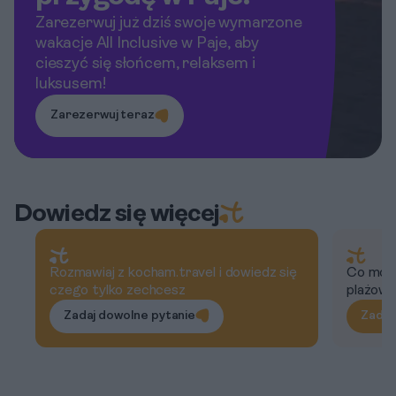
Zarezerwuj już dziś swoje wymarzone
wakacje All Inclusive w Paje, aby
cieszyć się słońcem, relaksem i
luksusem!
Zarezerwuj teraz
Dowiedz się więcej
Rozmawiaj z kocham.travel i dowiedz się
Co możn
czego tylko zechcesz
plażow
Zadaj dowolne pytanie
Zadaj