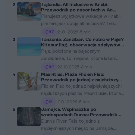
cały rok, łatwo się w nich zakochać. Ale
Tajlandia. All Inclusive w Krabi:
2
Przewodnik po resortach w Ao
jak nie zgubić się w gąszczu ofert? W
Nang i na Railay
Planujesz wyjątkowe wakacje w Krabi i
tym artykule znajdziesz szczegółowe
preferujesz opcję all inclusive? Ten
informacje na temat pięciu
przewodnik pomoże Ci odkryć
sprawdzonych hoteli oraz praktyczne
57
21.01.2026
•
5 min
najlepsze resorty w Ao Nang i na Railay,
porady dotyczące wyboru idealnego
Tanzania. Zanzibar. Co robić w Paje?
3
Kitesurfing, obserwacja odpływów i
idealne dla osób ceniących relaks i
miejsca na odpoczynek.
wizyta w Jozani Forest
Paje, położone na bajecznym
wygodę. Dowiedz się, co oferują
Zanzibarze, to miejsce, które latem
hotele, oraz jakie atrakcje czekają na
przyciąga rzesze turystów. Co więcej,
Ciebie w tej bajecznej części Tajlandii.
52
23.10.2025
•
3 min
zima to doskonały czas, aby odwiedzić
Mauritius. Plaża Flic en Flac:
4
Przewodnik po jednej z najdłuższych
to miejsce! Ten przewodnik
plaż
Flic en Flac to jedna z najpiękniejszych i
przedstawia najciekawsze atrakcje,
najdłuższych plaż na Mauritiusie, która
jakie oferuje Paje: od ekscytującego
przyciąga turystów z całego świata. Z
kitesurfingu po fascynującą
13
10.01.2026
•
5 min
otaczającymi ją palmami i turkusową
obserwację odpływów i wizytę w
Jamajka. Wspinaczka po
5
wodospadach Dunna: Przewodnik
wodą, to miejsce oferuje zarówno
Jozani Forest.
po najsłynniejszej atrakcji Jamajki
Dunn's River Falls to jedno z
relaks, jak i wiele aktywności. W tym
najpiękniejszych miejsc na Jamajce,
przewodniku odkryjesz lokalne