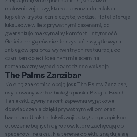
Znajduje się w bezpośrednim sąsiedztwie
malowniczej plaży, która zaprasza do relaksu i
kąpieli w krystalicznie czystej wodzie. Hotel oferuje
luksusowe wille z prywatnymi basenami, co
gwarantuje maksymalny komfort i intymność.
Goście mogą również korzystać z wyjątkowych
zabiegów spa oraz wykwintnych restauracji, co
czyni ten obiekt idealnym miejscem na
romantyczny wypad czy rodzinne wakacje.
The Palms Zanzibar
Kolejną znakomitą opcją jest The Palms Zanzibar,
usytuowany wzdłuż białego piasku Bwejuu Beach.
Ten ekskluzywny resort zapewnia wyjątkowe
doświadczenia dzięki prywatnym willom oraz
basenom. Urok tej lokalizacji potęguje przepiękne
otoczenie bujnych ogrodów, które zachęcają do
spacerów i relaksu. Na terenie obiektu znajduje się