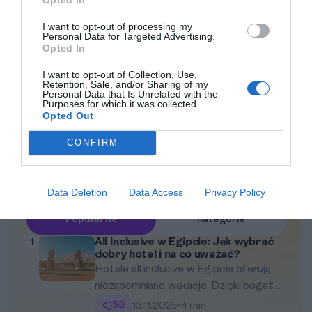
znajdzie coś dla siebie, zarówno rodziny, pary, jak i
I want to opt-out of processing my
osoby podróżujące samotnie. Odkryj piękno Paje i
Personal Data for Targeted Advertising.
delektuj się luksusem, relaksem oraz lokalną kulturą
Opted In
podczas swoich wakacji.
I want to opt-out of Collection, Use,
Retention, Sale, and/or Sharing of my
Personal Data that Is Unrelated with the
Purposes for which it was collected.
Jakie są najlepsze restauracje w Paje?
Co warto zob
Opted Out
Zadaj pytanie
Zadaj pytan
CONFIRM
Data Deletion
Data Access
Privacy Policy
Popularne
Kategorie
All Inclusive w Egipcie: Jak wybrać
1
dobry hotel i na co uważać?
Hotele all inclusive w Egipcie oferują
niezapomniane wakacje. Dzięki bogatej
ofercie, pięknym plażom i słońcu przez
58
13.11.2025
•
4 min