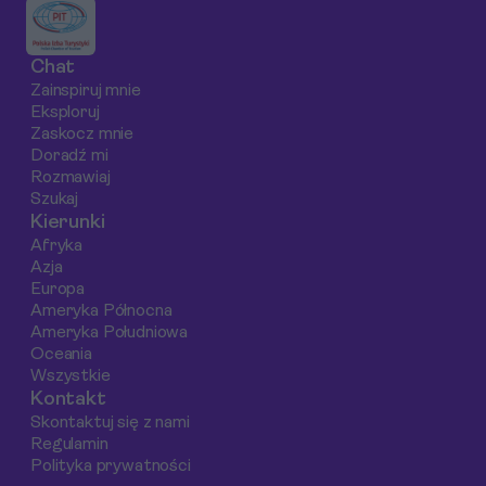
pięciu sprawdzonych
bajecznej części
ekscytującego
hoteli oraz
Tajlandii.
kitesurfingu po
Chat
praktyczne porady
fascynującą
Zainspiruj mnie
dotyczące wyboru
obserwację odpły
Eksploruj
idealnego miejsca na
i wizytę w Jozani
Zaskocz mnie
odpoczynek.
Forest.
Doradź mi
Rozmawiaj
Szukaj
Kierunki
Afryka
Azja
Europa
Ameryka Północna
Ameryka Południowa
Oceania
Wszystkie
Kontakt
Skontaktuj się z nami
Regulamin
Polityka prywatności