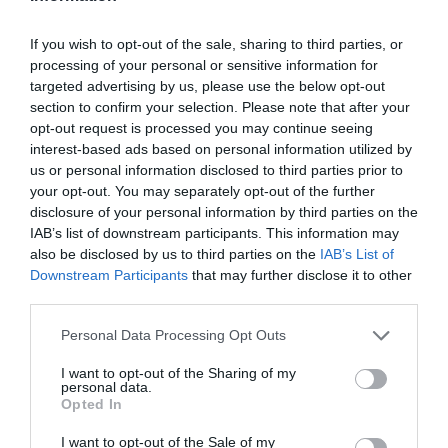
specjałów
Nusa Dua oferuje liczne restauracje i lokale
If you wish to opt-out of the sale, sharing to third parties, or
gastronomiczne, które zachwycają nie tylko
processing of your personal or sensitive information for
smakami, ale także widokiem. Warto odwiedzić
targeted advertising by us, please use the below opt-out
lokalne rynki oraz restauracje serwujące świeże
section to confirm your selection. Please note that after your
opt-out request is processed you may continue seeing
owoce morza, gdzie każda potrawa jest
interest-based ads based on personal information utilized by
przygotowana na bieżąco, co gwarantuje
us or personal information disclosed to third parties prior to
niezapomniane doznania kulinarne.
your opt-out. You may separately opt-out of the further
disclosure of your personal information by third parties on the
Lokalne informacje i zwyczaje
IAB’s list of downstream participants. This information may
Bali jest niezwykle gościnne, a mieszkańcy są
also be disclosed by us to third parties on the
IAB’s List of
Downstream Participants
that may further disclose it to other
otwarci na turystów. Warto jednak poznać kilka
third parties.
lokalnych zwyczajów i zasad, aby uniknąć faux pas.
Zrozumienie kultury lokalnej wzbogaca
Personal Data Processing Opt Outs
doświadczenie i zdobywanie sympatii mieszkańców.
I want to opt-out of the Sharing of my
Zdrowie i bezpieczeństwo
personal data.
Opted In
Przed podróżą do Nusa Dua, warto być
świadomym lokalnych warunków zdrowotnych.
I want to opt-out of the Sale of my