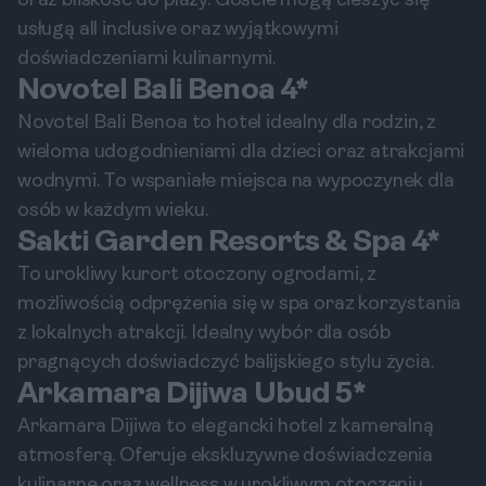
oraz bliskość do plaży. Goście mogą cieszyć się
usługą all inclusive oraz wyjątkowymi
doświadczeniami kulinarnymi.
Novotel Bali Benoa 4*
Novotel Bali Benoa to hotel idealny dla rodzin, z
wieloma udogodnieniami dla dzieci oraz atrakcjami
wodnymi. To wspaniałe miejsca na wypoczynek dla
osób w każdym wieku.
Sakti Garden Resorts & Spa 4*
To urokliwy kurort otoczony ogrodami, z
możliwością odprężenia się w spa oraz korzystania
z lokalnych atrakcji. Idealny wybór dla osób
pragnących doświadczyć balijskiego stylu życia.
Arkamara Dijiwa Ubud 5*
Arkamara Dijiwa to elegancki hotel z kameralną
atmosferą. Oferuje ekskluzywne doświadczenia
kulinarne oraz wellness w urokliwym otoczeniu