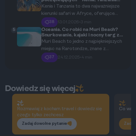
początkujących – Kenia, Tanzania
cenom najpopularniejszych potraw,
miejsca na odpoczynek.
czy RPA?
Kenia i Tanzania to dwa najważniejsze
takich jak tapas, paella oraz tradycyjny
kierunki safari w Afryce, oferujące
napój - sangria. Dowiedz się, jak
wyjątkowe doświadczenia i
zbudować budżet na gastronomiczne
38
13.01.2026
•
3 min
niezapomniane widoki. Wybór między
doznania w Hiszpanii w latach 2025-
Oceania. Co robić na Muri Beach?
5
Snurkowanie, kajaki i nocny targ z
nimi może być trudny, dlatego ten
2026.
jedzeniem
Muri Beach to jedno z najpiękniejszych
przewodnik pomoże Ci podjąć decyzję
miejsc na Rarotondze, znane z
dotyczącą Twojej pierwszej podróży
krystalicznie czystej wody i białego
na safari.
37
24.12.2025
•
4 min
piasku. Jeśli nie wiesz, co robić w tym
rajskim miejscu, ten przewodnik
pomoże Ci odkryć najlepsze atrakcje,
takie jak snurkowanie, kajakarstwo i
Dowiedz się więcej
lokalne jedzenie na nocnym targu.
Rozmawiaj z kocham.travel i dowiedz się
Co war
czego tylko zechcesz
Zadaj dowolne pytanie
Zadaj