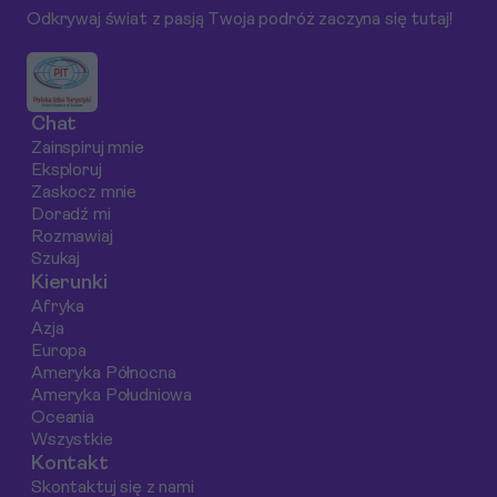
Odkrywaj świat z pasją Twoja podróż zaczyna się tutaj!
jakie atrakcje czekają
szczegółowe
sangria. Dowiedz s
na Ciebie w tej
informacje na temat
jak zbudować bud
bajecznej części
pięciu sprawdzonych
na gastronomiczn
Tajlandii.
hoteli oraz
doznania w Hiszpan
Chat
praktyczne porady
latach 2025-2026
Zainspiruj mnie
dotyczące wyboru
Eksploruj
idealnego miejsca na
Zaskocz mnie
odpoczynek.
Doradź mi
Rozmawiaj
Szukaj
Kierunki
Afryka
Azja
Europa
Ameryka Północna
Ameryka Południowa
Oceania
Wszystkie
Kontakt
Skontaktuj się z nami