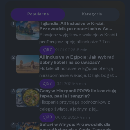
Popularne
Kategorie
Tajlandia. All Inclusive w Krabi:
1
Przewodnik po resortach w Ao
Nang i na Railay
Planujesz wyjątkowe wakacje w Krabi i
preferujesz opcję all inclusive? Ten
przewodnik pomoże Ci odkryć
57
21.01.2026
•
5 min
najlepsze resorty w Ao Nang i na Railay,
All Inclusive w Egipcie: Jak wybrać
2
dobry hotel i na co uważać?
idealne dla osób ceniących relaks i
Hotele all inclusive w Egipcie oferują
wygodę. Dowiedz się, co oferują
niezapomniane wakacje. Dzięki bogatej
hotele, oraz jakie atrakcje czekają na
ofercie, pięknym plażom i słońcu przez
Ciebie w tej bajecznej części Tajlandii.
57
13.11.2025
•
4 min
cały rok, łatwo się w nich zakochać. Ale
Ceny w Hiszpanii 2026: Ile kosztują
3
tapas, paella i sangria?
jak nie zgubić się w gąszczu ofert? W
Hiszpania przyciąga podróżników z
tym artykule znajdziesz szczegółowe
całego świata, a jednym z jej
informacje na temat pięciu
największych uroków jest wyjątkowa
sprawdzonych hoteli oraz praktyczne
39
06.02.2026
•
4 min
kuchnia. W tym artykule przyjrzymy się
porady dotyczące wyboru idealnego
Safari w Afryce: Przewodnik dla
4