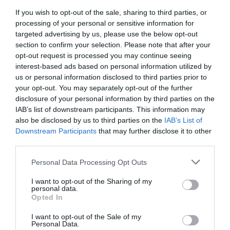
coś dla siebie, a różnorodność atrakcji
If you wish to opt-out of the sale, sharing to third parties, or
sprawia, że Mindelo to miejsce idealne
processing of your personal or sensitive information for
na rodzinne wakacje.
targeted advertising by us, please use the below opt-out
section to confirm your selection. Please note that after your
opt-out request is processed you may continue seeing
interest-based ads based on personal information utilized by
us or personal information disclosed to third parties prior to
your opt-out. You may separately opt-out of the further
disclosure of your personal information by third parties on the
IAB’s list of downstream participants. This information may
also be disclosed by us to third parties on the
IAB’s List of
Downstream Participants
that may further disclose it to other
third parties.
Personal Data Processing Opt Outs
W wyspy zielonego
I want to opt-out of the Sharing of my
personal data.
przylądka: kierunki
Opted In
dla rodzin
Praktyczne wskazówki i inspiracje •
I want to opt-out of the Sale of my
Wyspy Zielonego Przylądka
Personal Data.