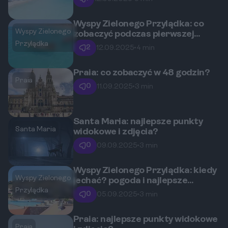
Wyspy Zielonego Przylądka: co
Wyspy Zielonego
zobaczyć podczas pierwszej
podróży?
Przylądka
2
12.09.2025
•
4 min
Praia: co zobaczyć w 48 godzin?
Praia
0
11.09.2025
•
3 min
Santa Maria: najlepsze punkty
Santa Maria
widokowe i zdjęcia?
0
09.09.2025
•
3 min
Wyspy Zielonego Przylądka: kiedy
Wyspy Zielonego
jechać? pogoda i najlepsze
miesiące?
Przylądka
0
05.09.2025
•
3 min
Praia: najlepsze punkty widokowe
Praia