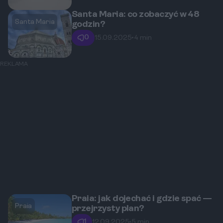
Santa Maria: co zobaczyć w 48
Santa Maria
godzin?
0
15.09.2025
•
4 min
REKLAMA
Praia: jak dojechać i gdzie spać —
Praia
przejrzysty plan?
1
12.09.2025
•
5 min