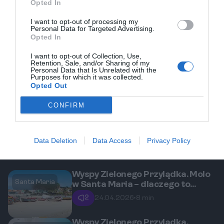
Opted In
Dla rodzin
I want to opt-out of processing my
Personal Data for Targeted Advertising.
Opted In
REKLAMA
I want to opt-out of Collection, Use,
Retention, Sale, and/or Sharing of my
Personal Data that Is Unrelated with the
Purposes for which it was collected.
Opted Out
CONFIRM
Data Deletion
Data Access
Privacy Policy
Wyspy Zielonego Przylądka. Molo
Santa Maria
w Santa Maria – dlaczego to
serce miasta i co tam zobaczysz?
2
24.04.2026
•
8 min
Wyspy Zielonego Przylądka.