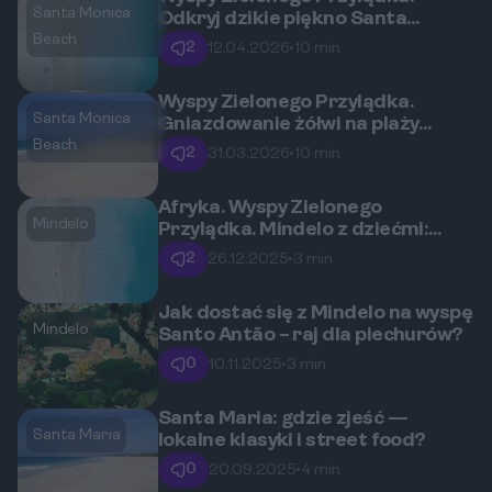
Santa Monica
Odkryj dzikie piękno Santa
Monica Beach – czy to najlepsze
Beach
2
12.04.2026
•
10 min
miejsce na obserwację żółwi?
Wyspy Zielonego Przylądka.
Santa Monica
Gniazdowanie żółwi na plaży
Santa Monica – kiedy i jak je
Beach
2
31.03.2026
•
10 min
obserwować?
Afryka. Wyspy Zielonego
Mindelo
Przylądka. Mindelo z dziećmi:
Atrakcje dla rodzin w kulturalnej
2
26.12.2025
•
3 min
stolicy
Jak dostać się z Mindelo na wyspę
Mindelo
Santo Antão – raj dla piechurów?
0
10.11.2025
•
3 min
Santa Maria: gdzie zjeść —
Santa Maria
lokalne klasyki i street food?
0
20.09.2025
•
4 min