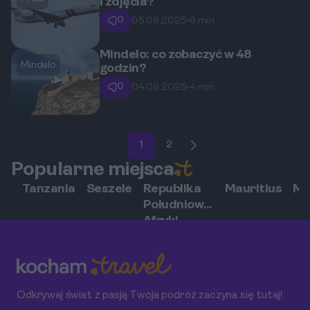
i zdjęcia?
0
05.09.2025
•
6 min
Mindelo: co zobaczyć w 48
Mindelo
godzin?
0
04.09.2025
•
4 min
1
2
Popularne miejsca
Tanzania
Seszele
Republika
Mauritius
Ma
Południowej
Afryki
Odkrywaj świat z pasją Twoja podróż zaczyna się tutaj!