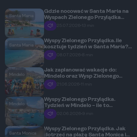
Gdzie nocować w Santa Maria na
Santa Maria
Wyspach Zielonego Przylądka
podczas rodzinnych wakacji z
1
25.07.2026
•
13 min
małymi dziećmi
Wyspy Zielonego Przylądka. Ile
Santa Maria
kosztuje tydzień w Santa Maria?
Przykładowy budżet na lato 2026.
1
08.07.2026
•
8 min
Jak zaplanować wakacje do:
Mindelo
Mindelo oraz Wysp Zielonego
Przylądka, by zdążyć na słynny
1
21.06.2026
•
11 min
karnawał?
Wyspy Zielonego Przylądka.
Mindelo
Tydzień w Mindelo – ile to
kosztuje? Kompletne podliczenie
1
02.06.2026
•
9 min
wydatków.
Wyspy Zielonego Przylądka. Jak
Santa Monica
dotrzeć na plażę Santa Monica i