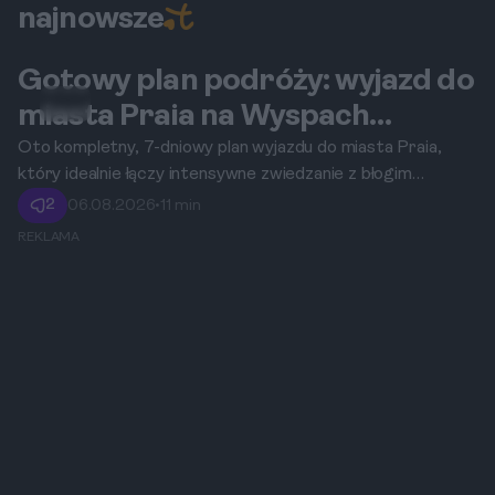
najnowsze
Gotowy plan podróży: wyjazd do
Praia
miasta Praia na Wyspach
Zielonego Przylądka na 7 dni
Oto kompletny, 7-dniowy plan wyjazdu do miasta Praia,
który idealnie łączy intensywne zwiedzanie z błogim
łączących zwiedzanie z relaksem
relaksem na słonecznych plażach.
2
06.08.2026
•
11 min
REKLAMA