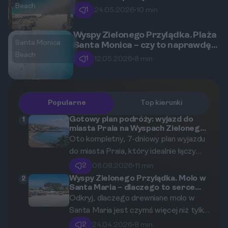
co warto wiedzieć przed wizytą?
Beach
1
24.05.2026
•
10 min
Wyspy Zielonego Przylądka. Plaża
Santa Monica
Santa Monica – czy to naprawdę
18 kilometrów nieskazitelnego
Beach
1
12.05.2026
•
8 min
piasku?
Popularne
Top kierunki
Gotowy plan podróży: wyjazd do
1
miasta Praia na Wyspach Zielonego
Przylądka na 7 dni łączących
Oto kompletny, 7-dniowy plan wyjazdu
zwiedzanie z relaksem
do miasta Praia, który idealnie łączy
intensywne zwiedzanie z błogim
2
06.08.2026
•
11 min
relaksem na słonecznych plażach.
Wyspy Zielonego Przylądka. Molo w
2
Santa Maria – dlaczego to serce
miasta i co tam zobaczysz?
Odkryj, dlaczego drewniane molo w
Santa Maria jest czymś więcej niż tylko
konstrukcją. To epicentrum lokalnego
2
24.04.2026
•
8 min