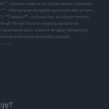
osk** - idealne miejsce na spróbowanie lokalnych
r** - oferuje szeroki wybór pysznych dań, w tym
3. **Daiquiri** - kultowy bar, w którym można
oktajli. Street food to świetny sposób na
spędzania dużo czasu w drogiej restauracji.
kuchnię w bardziej swobodny sposób.
EKLAMA
cję?