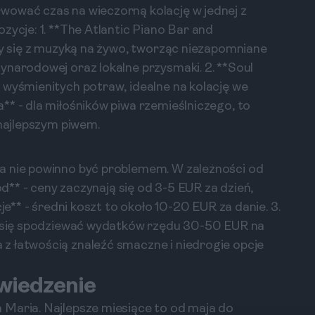
wować czas na wieczorną kolację w jednej z
zycje: 1. **The Atlantic Piano Bar and
czy się z muzyką na żywo, tworząc niezapomniane
ynarodowej oraz lokalne przysmaki. 2. **Soul
 wyśmienitych potraw, idealne na kolację we
** - dla miłośników piwa rzemieślniczego, to
 najlepszym piwem.
a nie powinno być problemem. W zależności od
od** - ceny zaczynają się od 3-5 EUR za dzień,
je** - średni koszt to około 10-20 EUR za danie. 3.
sz się spodziewać wydatków rzędu 30-50 EUR na
z łatwością znaleźć smaczne i niedrogie opcje
wiedzenie
 Maria. Najlepsze miesiące to od maja do