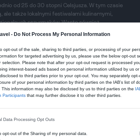
ednio od 25 do 30 stopni Celsjusza. W tym czasie
 ale także lokalnymi festiwalami kulinarnymi,
egionalnych przysmaków. Warto również
znego ceny noclegów oraz jedzenia mogą być
avel -
Do Not Process My Personal Information
j przystępnym dla podróżnych.
to opt-out of the sale, sharing to third parties, or processing of your per
formation for targeted advertising by us, please use the below opt-out s
arniejszym sposobem jest przylot na
r selection. Please note that after your opt-out request is processed y
 znajduje się w pobliżu miasta. Istnieją
eing interest-based ads based on personal information utilized by us or
disclosed to third parties prior to your opt-out. You may separately opt-
akże z innych wysp Kap Verde. Po przylocie,
losure of your personal information by third parties on the IAB’s list of
ć za pośrednictwem lokalnych taksówek lub
. This information may also be disclosed by us to third parties on the
IA
eferują podróżować drogą lądową, dostępne są
Participants
that may further disclose it to other third parties.
akcyjną i sceniczną możliwością.
l Data Processing Opt Outs
o opt-out of the Sharing of my personal data.