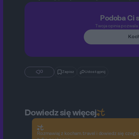
Podoba Ci s
Twoja opinia pozwala
Koch
0
Zapisz
Udostępnij
Dowiedz się więcej
Rozmawiaj z kocham.travel i dowiedz się czego