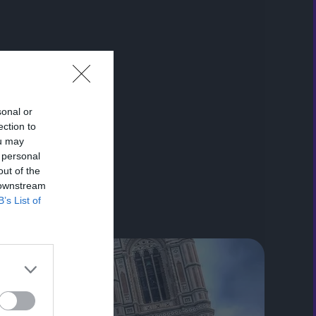
sonal or
ection to
ou may
 personal
out of the
 downstream
B’s List of