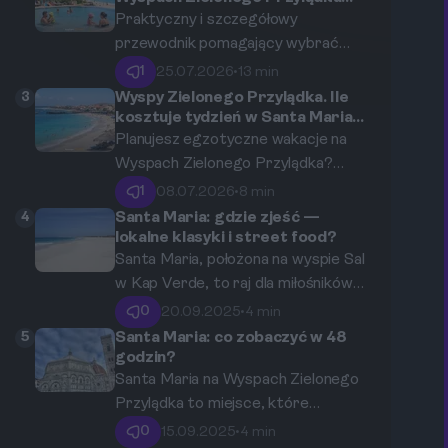
podczas rodzinnych wakacji z
dzień przynosi nowy spektakl, a
Praktyczny i szczegółowy
małymi dziećmi
autentyczna atmosfera Wysp
przewodnik pomagający wybrać
Zielonego Przylądka jest na
najlepszą lokalizację na rodzinny
1
25.07.2026
•
13 min
wyciągnięcie ręki.
wypoczynek w Santa Maria.
3
Wyspy Zielonego Przylądka. Ile
kosztuje tydzień w Santa Maria?
Przykładowy budżet na lato
Planujesz egzotyczne wakacje na
2026.
Wyspach Zielonego Przylądka?
Sprawdź, jakiego budżetu
1
08.07.2026
•
8 min
potrzebujesz na tygodniowy pobyt
4
Santa Maria: gdzie zjeść —
w najpopularniejszym kurorcie na
lokalne klasyki i street food?
wyspie Sal – Santa Maria.
Santa Maria, położona na wyspie Sal
Analizujemy koszty noclegów,
w Kap Verde, to raj dla miłośników
wyżywienia, transportu i atrakcji na
dobrej kuchni. Jeśli zastanawiasz się,
0
20.09.2025
•
4 min
lato 2026.
gdzie spróbować lokalnych
5
Santa Maria: co zobaczyć w 48
przysmaków oraz street food’u,
godzin?
ten przewodnik jest dla Ciebie.
Santa Maria na Wyspach Zielonego
Dzięki wielkim wpływom
Przylądka to miejsce, które
afrykańskim, portugalskim i
zachwyca turystów pięknem plaż,
0
15.09.2025
•
4 min