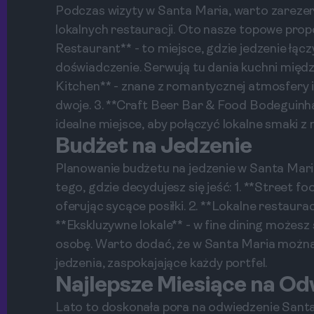
Podczas wizyty w Santa Maria, warto zarezer
lokalnych restauracji. Oto nasze topowe propo
Restaurant** - to miejsce, gdzie jedzenie łą
doświadczenie. Serwują tu dania kuchni międz
Kitchen** - znane z romantycznej atmosfery i
dwoje. 3. **Craft Beer Bar & Food Bodeguinha
idealne miejsce, aby połączyć lokalne smaki z
Budżet na Jedzenie
Planowanie budżetu na jedzenie w Santa Mari
tego, gdzie decydujesz się jeść: 1. **Street fo
oferując sycące posiłki. 2. **Lokalne restaurac
**Ekskluzywne lokale** - w fine dining może
osobę. Warto dodać, że w Santa Maria można 
jedzenia, zaspokajające każdy portfel.
Najlepsze Miesiące na Od
Lato to doskonała pora na odwiedzenie Santa