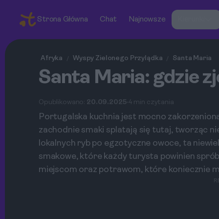
Strona Główna
Chat
Najnowsze
Kierunki
Afryka
Wyspy Zielonego Przylądka
Santa Maria
/
/
Santa Maria: gdzie zj
Opublikowano:
20.09.2025
4 min czytania
Portugalska kuchnia jest mocno zakorzeniona
zachodnie smaki splatają się tutaj, tworząc 
lokalnych ryb po egzotyczne owoce, ta niewie
smakowe, które każdy turysta powinien sprób
miejscom oraz potrawom, które koniecznie mu
R