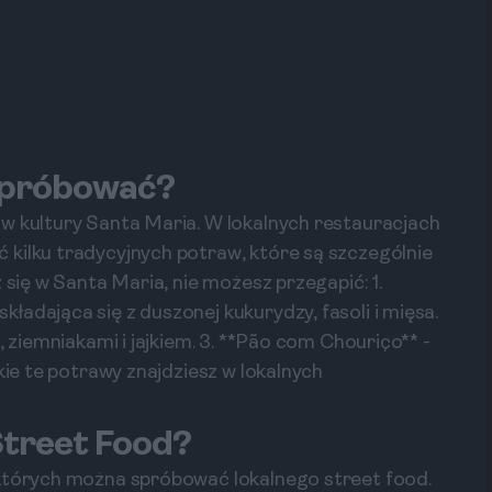
 Spróbować?
w kultury Santa Maria. W lokalnych restauracjach
kilku tradycyjnych potraw, które są szczególnie
 się w Santa Maria, nie możesz przegapić: 1.
adająca się z duszonej kukurydzy, fasoli i mięsa.
, ziemniakami i jajkiem. 3. **Pão com Chouriço** -
kie te potrawy znajdziesz w lokalnych
Street Food?
 których można spróbować lokalnego street food.