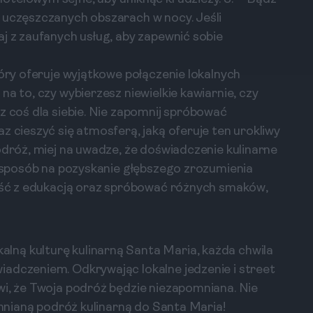
 uczęszczanych obszarach w nocy. Jeśli
j z zaufanych usług, aby zapewnić sobie
tóry oferuje wyjątkowe połączenie lokalnych
na to, czy wybierzesz niewielkie kawiarnie, czy
z coś dla siebie. Nie zapomnij spróbować
z cieszyć się atmosferą, jaką oferuje ten urokliwy
odróż, miej na uwadze, że doświadczenie kulinarne
że sposób na pozyskanie głębszego zrozumienia
ność z edukacją oraz spróbować różnych smaków,
ną kulturę kulinarną Santa Maria, każda chwila
adczeniem. Odkrywając lokalne jedzenie i street
wi, że Twoja podróż będzie niezapomniana. Nie
pomnianą podróż kulinarną do Santa Maria!