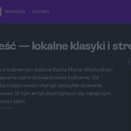
Instrukcja
Kontakt
eść — lokalne klasyki i st
 w kulinarnym świecie Santa Maria. Wschodnie i
niepowtarzalne doświadczenia kulinarne. Od
lka miejscowość oferuje niezwykłe doznania
ować. W tym artykule przyjrzysz się najlepszym
sisz zjeść.
EKLAMA