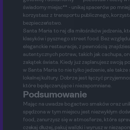
świadomy miejsc** - unikaj spacerów po mniej
korzystasz z transportu publicznego, korzysta
bezpieczeństwo.
Santa Maria to raj dla miłośników jedzenia, k
klasyków i pysznego street food. Bez względu 
eleganckie restauracje, z pewnością znajdzies
autentycznych potraw, takich jak cachupa, ora
zakątek świata. Kiedy już zaplanujesz swoją p
w Santa Maria to nie tylko jedzenie, ale tak
lokalnej kultury. Dobrze jest łączyć przyjem
które będączarujące i niezapomniane.
Podsumowanie
Mając na uwadze bogactwo smaków oraz unikal
spędzona w tym miejscu jest niezwykłym doświ
food, zanurzysz się w atmosferze, która spra
czekaj dłużej, pakuj walizki i wyrusz w nieza