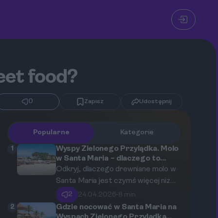
reet food?
0
Zapisz
Udostępnij
Popularne
Kategorie
1
Wyspy Zielonego Przylądka. Molo
w Santa Maria – dlaczego to
serce miasta i co tam zobaczysz?
Odkryj, dlaczego drewniane molo w
Santa Maria jest czymś więcej niż
tylko konstrukcją. To epicentrum
2
24.04.2026
•
8 min
lokalnego życia, kultury i tradycji na
2
Gdzie nocować w Santa Maria na
wyspie Sal, miejsce, gdzie każdy
Wyspach Zielonego Przylądka