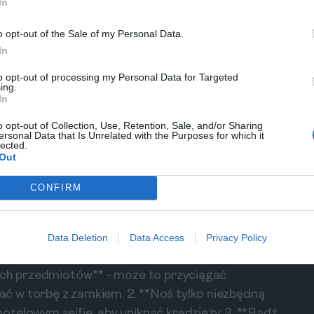
In
o opt-out of the Sale of my Personal Data.
O
In
a
to opt-out of processing my Personal Data for Targeted
ing.
In
nne potrawy,
o opt-out of Collection, Use, Retention, Sale, and/or Sharing
 w Santa Maria.
ersonal Data that Is Unrelated with the Purposes for which it
lected.
Out
CONFIRM
wki
ejscem do odwiedzenia, ale jak w przypadku
Data Deletion
Data Access
Privacy Policy
 Oto kilka wskazówek dotyczących
gich przedmiotów** - może to przyciągać
 w torbę z zamkiem. 2. **Noś tylko niezbędną
telowym sejfie, aby uniknąć kradzieży. 3. **Bądź