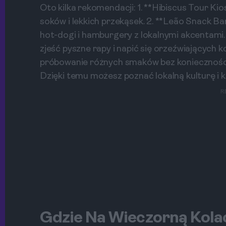
Oto kilka rekomendacji: 1. **Hibiscus Tour Ki
soków i lekkich przekąsek. 2. **Leão Snack Ba
hot-dogi i hamburgery z lokalnymi akcentami. 
zjeść pyszne rapy i napić się orzeźwiających k
próbowanie różnych smaków bez konieczności 
Dzięki temu możesz poznać lokalną kulturę i 
R
Gdzie Na Wieczorną Kola