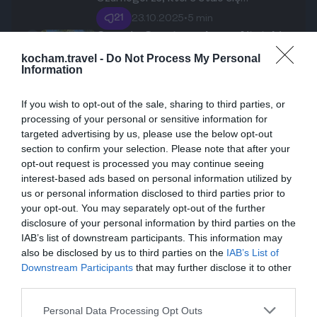
jakie oferuje Paje: od ekscytującego
popularnym miejscem dla miłośników
kitesurfingu po fascynującą
21
23.10.2025
•
5 min
żeglarstwa. W tym artykule dowiesz
obserwację odpływów i wizytę w
Oceania. Sporty wodne na Aitutaki:
5
Nurkowanie, kitesurfing i kajaki w
się, jak wynająć łódkę w tym urokliwym
Jozani Forest.
kocham.travel -
Do Not Process My Personal
sercu Polinezji
Aitutaki, jedna z najpiękniejszych wysp
zakątku nad Adriatykiem, jakie są
Information
Polinezji, to prawdziwy raj dla
dostępne opcje oraz na co zwrócić
miłośników sportów wodnych. W tym
uwagę. Sprawdź nasze porady i
13
23.10.2025
•
5 min
If you wish to opt-out of the sale, sharing to third parties, or
artykule odkryjesz niezliczone
rozpocznij swoją żeglarską przygodę
processing of your personal or sensitive information for
możliwości nurkowania, kitesurfingu
targeted advertising by us, please use the below opt-out
już dziś!
section to confirm your selection. Please note that after your
oraz kajakarstwa w tej malowniczej
opt-out request is processed you may continue seeing
lagunie. Dowiesz się też, co warto
interest-based ads based on personal information utilized by
wziąć ze sobą i gdzie znaleźć najlepsze
us or personal information disclosed to third parties prior to
lokalne atrakcje.
your opt-out. You may separately opt-out of the further
disclosure of your personal information by third parties on the
IAB’s list of downstream participants. This information may
also be disclosed by us to third parties on the
IAB’s List of
Downstream Participants
that may further disclose it to other
third parties.
Personal Data Processing Opt Outs