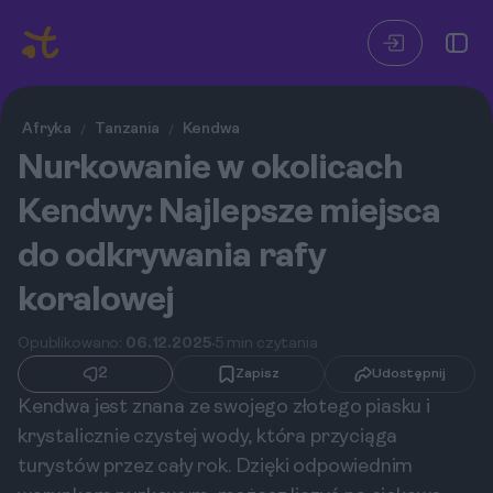
Afryka
Tanzania
Kendwa
/
/
Nurkowanie w okolicach
Kendwy: Najlepsze miejsca
do odkrywania rafy
koralowej
Opublikowano:
06.12.2025
5 min czytania
2
Zapisz
Udostępnij
Kendwa jest znana ze swojego złotego piasku i
krystalicznie czystej wody, która przyciąga
turystów przez cały rok. Dzięki odpowiednim