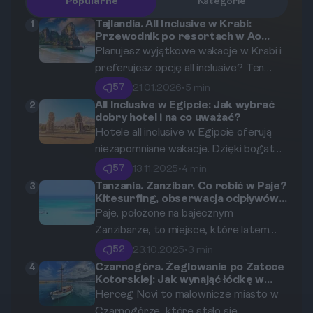
Popularne
Kategorie
Tajlandia. All Inclusive w Krabi:
1
Przewodnik po resortach w Ao
Nang i na Railay
Planujesz wyjątkowe wakacje w Krabi i
preferujesz opcję all inclusive? Ten
przewodnik pomoże Ci odkryć
57
21.01.2026
•
5 min
najlepsze resorty w Ao Nang i na Railay,
All Inclusive w Egipcie: Jak wybrać
2
dobry hotel i na co uważać?
idealne dla osób ceniących relaks i
Hotele all inclusive w Egipcie oferują
wygodę. Dowiedz się, co oferują
niezapomniane wakacje. Dzięki bogatej
hotele, oraz jakie atrakcje czekają na
ofercie, pięknym plażom i słońcu przez
Ciebie w tej bajecznej części Tajlandii.
57
13.11.2025
•
4 min
cały rok, łatwo się w nich zakochać. Ale
Tanzania. Zanzibar. Co robić w Paje?
3
Kitesurfing, obserwacja odpływów i
jak nie zgubić się w gąszczu ofert? W
wizyta w Jozani Forest
Paje, położone na bajecznym
tym artykule znajdziesz szczegółowe
Zanzibarze, to miejsce, które latem
informacje na temat pięciu
przyciąga rzesze turystów. Co więcej,
sprawdzonych hoteli oraz praktyczne
52
23.10.2025
•
3 min
zima to doskonały czas, aby odwiedzić
porady dotyczące wyboru idealnego
Czarnogóra. Żeglowanie po Zatoce
4
Kotorskiej: Jak wynająć łódkę w
to miejsce! Ten przewodnik
miejsca na odpoczynek.
Herceg Novi?
Herceg Novi to malownicze miasto w
przedstawia najciekawsze atrakcje,
Czarnogórze, które stało się