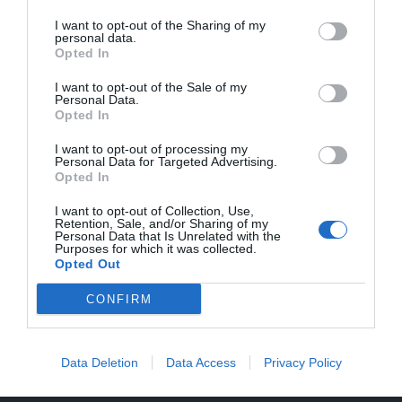
I want to opt-out of the Sharing of my
personal data.
Opted In
Szukasz przygód na
I want to opt-out of the Sale of my
Personal Data.
Zanzibarze?
Opted In
Przygotuj się na niezapomniane
I want to opt-out of processing my
Personal Data for Targeted Advertising.
nurkowanie i odkryj niesamowity świat
Opted In
podwodny Zanzibaru z naszymi
ekspertami.
I want to opt-out of Collection, Use,
Retention, Sale, and/or Sharing of my
Personal Data that Is Unrelated with the
Dowiedz się więcej
Purposes for which it was collected.
Opted Out
3. Kursy dla zaawansowanych
CONFIRM
Dla bardziej doświadczonych nurków, wiele szkół
oferuje kursy zaawansowane, które pozwalają
pogłębić umiejętności nurkowe. Możesz zapisać się
Data Deletion
Data Access
Privacy Policy
na kursy takie jak PADI Advanced Open Water czy