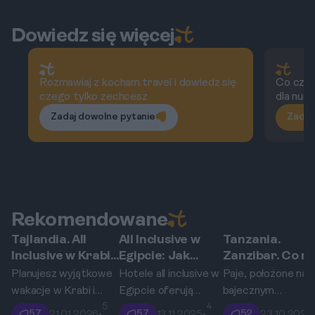
Dowiedz się więcej
Rozmawiaj z kocham.travel i dowiedz się
Co czyn
czego tylko zechcesz
dla nur
Zadaj dowolne pytanie
Zadaj
Rekomendowane
Tajlandia. All
All Inclusive w
Tanzania.
Krabi
Egipt
Paje
Inclusive w Krabi:
Egipcie: Jak
Zanzibar. Co ro
Przewodnik po
wybrać dobry
w Paje?
Planujesz wyjątkowe
Hotele all inclusive w
Paje, położone na
resortach w Ao
hotel i na co
Kitesurfing,
wakacje w Krabi i
Egipcie oferują
bajecznym
Nang i na Railay
uważać?
obserwacja
5
4
preferujesz opcję all
niezapomniane
Zanzibarze, to
57
57
52
21.01.2026
•
13.11.2025
•
23.10.2025