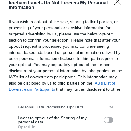
— przejrzysty plan?
kocham.travel -
Do Not Process My Personal
Information
0
25.07.2025
•
4 min
If you wish to opt-out of the sale, sharing to third parties, or
processing of your personal or sensitive information for
Popularne
Top kierunki
targeted advertising by us, please use the below opt-out
section to confirm your selection. Please note that after your
Bułgaria. Architektoniczne perełki
1
opt-out request is processed you may continue seeing
Sozopola: co zobaczyć na Starym
interest-based ads based on personal information utilized by
Mieście?
Sozopol, jedno z najstarszych miast na
us or personal information disclosed to third parties prior to
bułgarskim wybrzeżu Morza Czarnego,
your opt-out. You may separately opt-out of the further
to miejsce, gdzie historia splata się z
3
20.04.2026
•
9 min
disclosure of your personal information by third parties on the
teraźniejszością na każdym kroku. Jego
IAB’s list of downstream participants. This information may
Bułgaria. Stare Miasto w Sozopolu:
2
Spacer po brukowanych uliczkach i
Stare Miasto, położone na
also be disclosed by us to third parties on the
IAB’s List of
odkrywanie historii
Odkryj magiczny klimat Starego
Downstream Participants
that may further disclose it to other
malowniczym półwyspie, jest
third parties.
Miasta w Sozopolu, jednego z
prawdziwym skarbcem
najstarszych i najbardziej urokliwych
architektonicznym, oferującym podróż
3
15.03.2026
•
10 min
Personal Data Processing Opt Outs
miejsc na bułgarskim wybrzeżu. Ten
w czasie od starożytnej Grecji po
Gdzie autem na urlop: planujemy
3
rodzinną podróż do Sozopola w
przewodnik zabierze Cię na spacer po
bułgarskie odrodzenie narodowe.
I want to opt-out of the Sharing of my
Bułgarii.
personal data.
Planujesz rodzinne wakacje i
brukowanych alejkach, wśród unikalnych
Opted In
zastanawiasz się nad podróżą
domów z okresu bułgarskiego