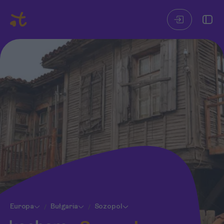
Europa
Bułgaria
Sozopol
/
/