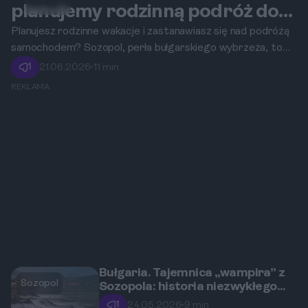
Sozopol
planujemy rodzinną podróż do
Sozopola w Bułgarii.
Planujesz rodzinne wakacje i zastanawiasz się nad podróżą
samochodem? Sozopol, perła bułgarskiego wybrzeża, to
doskonały wybór. W tym artykule znajdziesz kompleksowy
1
21.06.2026
•
11 min
przewodnik, który pomoże Ci zaplanować trasę, znaleźć
REKLAMA
najlepsze atrakcje i cieszyć się niezapomnianym urlopem
nad Morzem Czarnym.
Bułgaria. Tajemnica „wampira” z
Sozopol
Sozopola: historia niezwykłego
odkrycia archeologicznego.
1
24.05.2026
•
9 min