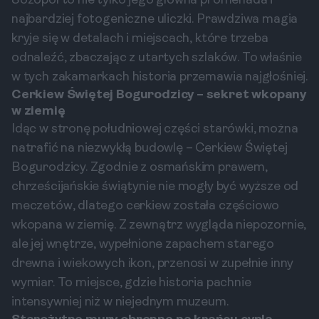
Sozopol to nie tylko jego główna promenada i
najbardziej fotogeniczne uliczki. Prawdziwa magia
kryje się w detalach i miejscach, które trzeba
odnaleźć, zbaczając z utartych szlaków. To właśnie
w tych zakamarkach historia przemawia najgłośniej.
Cerkiew Świętej Bogurodzicy – sekret wkopany
w ziemię
Idąc w stronę południowej części starówki, można
natrafić na niezwykłą budowlę – Cerkiew Świętej
Bogurodzicy. Zgodnie z osmańskim prawem,
chrześcijańskie świątynie nie mogły być wyższe od
meczetów, dlatego cerkiew została częściowo
wkopana w ziemię. Z zewnątrz wygląda niepozornie,
ale jej wnętrze, wypełnione zapachem starego
drewna i wiekowych ikon, przenosi w zupełnie inny
wymiar. To miejsce, gdzie historia pachnie
intensywniej niż w niejednym muzeum.