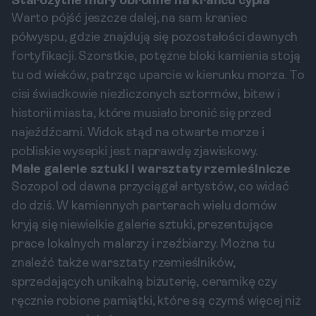
Starożytne mury obronne na krańcu cypla
Warto pójść jeszcze dalej, na sam kraniec
półwyspu, gdzie znajdują się pozostałości dawnych
fortyfikacji. Szorstkie, potężne bloki kamienia stoją
tu od wieków, patrząc uparcie w kierunku morza. To
cisi świadkowie niezliczonych sztormów, bitew i
historii miasta, które musiało bronić się przed
najeźdźcami. Widok stąd na otwarte morze i
pobliskie wysepki jest naprawdę zjawiskowy.
Małe galerie sztuki i warsztaty rzemieślnicze
Sozopol od dawna przyciągał artystów, co widać
do dziś. W kamiennych parterach wielu domów
kryją się niewielkie galerie sztuki, prezentujące
prace lokalnych malarzy i rzeźbiarzy. Można tu
znaleźć także warsztaty rzemieślników,
sprzedających unikalną biżuterię, ceramikę czy
ręcznie robione pamiątki, które są czymś więcej niż