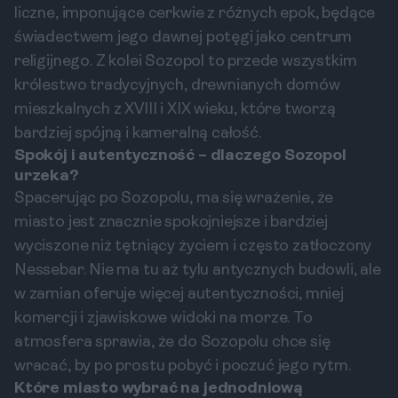
liczne, imponujące cerkwie z różnych epok, będące
świadectwem jego dawnej potęgi jako centrum
religijnego. Z kolei Sozopol to przede wszystkim
królestwo tradycyjnych, drewnianych domów
mieszkalnych z XVIII i XIX wieku, które tworzą
bardziej spójną i kameralną całość.
Spokój i autentyczność – dlaczego Sozopol
urzeka?
Spacerując po Sozopolu, ma się wrażenie, że
miasto jest znacznie spokojniejsze i bardziej
wyciszone niż tętniący życiem i często zatłoczony
Nessebar. Nie ma tu aż tylu antycznych budowli, ale
w zamian oferuje więcej autentyczności, mniej
komercji i zjawiskowe widoki na morze. To
atmosfera sprawia, że do Sozopolu chce się
wracać, by po prostu pobyć i poczuć jego rytm.
Które miasto wybrać na jednodniową