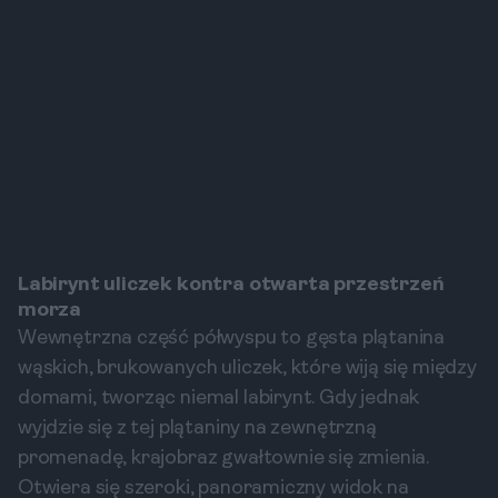
Labirynt uliczek kontra otwarta przestrzeń
morza
Wewnętrzna część półwyspu to gęsta plątanina
wąskich, brukowanych uliczek, które wiją się między
domami, tworząc niemal labirynt. Gdy jednak
wyjdzie się z tej plątaniny na zewnętrzną
promenadę, krajobraz gwałtownie się zmienia.
Otwiera się szeroki, panoramiczny widok na