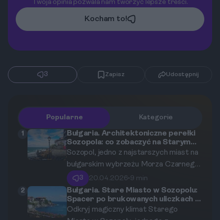
Twoja opinia pozwala nam tworzyć lepsze treści.
Kocham to!
3
Zapisz
Udostępnij
Popularne
Kategorie
Bułgaria. Architektoniczne perełki
1
Sozopola: co zobaczyć na Starym
Mieście?
Sozopol, jedno z najstarszych miast na
bułgarskim wybrzeżu Morza Czarnego,
to miejsce, gdzie historia splata się z
3
20.04.2026
•
9 min
teraźniejszością na każdym kroku. Jego
Bułgaria. Stare Miasto w Sozopolu:
2
Spacer po brukowanych uliczkach i
Stare Miasto, położone na
odkrywanie historii
Odkryj magiczny klimat Starego
malowniczym półwyspie, jest