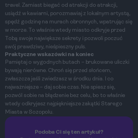
travel. Zamiast biegać od atrakcji do atrakcji,
usiądź w kawiarni, porozmawiaj z lokalnym artystą,
spędź godzinę na murach obronnych, wpatrując się
w morze. To właśnie wtedy miasto odkryje przed
Tobą swoje największe sekrety i pozwoli poczuć
swój prawdziwy, nieśpieszny puls.
Praktyczne wskazówki na koniec
Pamiętaj o wygodnych butach – brukowane uliczki
bywają nierówne. Chroń się przed słońcem,
zwłaszcza jeśli zwiedzasz w środku dnia. I co
najważniejsze – daj sobie czas. Nie spiesz się,
pozwól sobie na błądzenie bez celu, bo to właśnie
wtedy odkryjesz najpiękniejsze zakątki Starego
Miasta w Sozopolu.
Podoba Ci się ten artykuł?