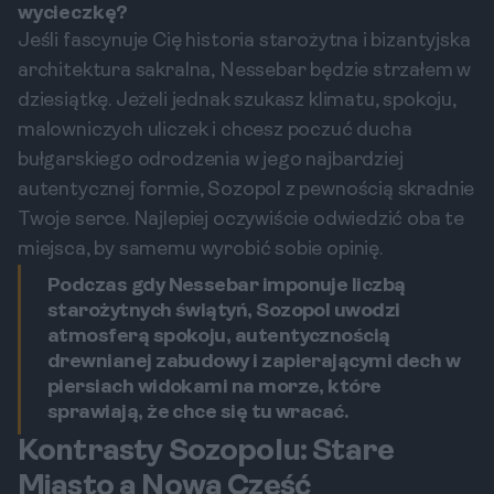
wycieczkę?
Jeśli fascynuje Cię historia starożytna i bizantyjska
architektura sakralna, Nessebar będzie strzałem w
dziesiątkę. Jeżeli jednak szukasz klimatu, spokoju,
malowniczych uliczek i chcesz poczuć ducha
bułgarskiego odrodzenia w jego najbardziej
autentycznej formie, Sozopol z pewnością skradnie
Twoje serce. Najlepiej oczywiście odwiedzić oba te
miejsca, by samemu wyrobić sobie opinię.
Podczas gdy Nessebar imponuje liczbą
starożytnych świątyń, Sozopol uwodzi
atmosferą spokoju, autentycznością
drewnianej zabudowy i zapierającymi dech w
piersiach widokami na morze, które
sprawiają, że chce się tu wracać.
Kontrasty Sozopolu: Stare
Miasto a Nowa Część