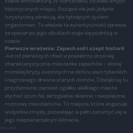
stanie architekturą. W odróżnieniu od wielu innych
historycznych miejsc, Sozopol nie jest jedynie
turystyczną atrakcją, ale tętniącym życiem
organizmem. To właśnie ta autentyczność sprawia,
że spacer po jego uliczkach staje się podróżą w
czasie.
Pierwsze wrażenia: Zapach soli i szept historii
Już od pierwszych chwil w powietrzu unosi się
charakterystyczna mieszanka zapachów – słonej
morskiej bryzy, suszonych na słońcu sieci rybackich
i nagrzanego drewna starych domów. Dźwięki są tu
przytłumione; zamiast zgiełku wielkiego miasta
słychać szum fal, skrzypienie okiennic i niespieszne
rozmowy mieszkańców. To miejsce, które angażuje
wszystkie zmysły, pozwalając w pełni zanurzyć się w
jego niepowtarzalnym klimacie.
REKLAMA