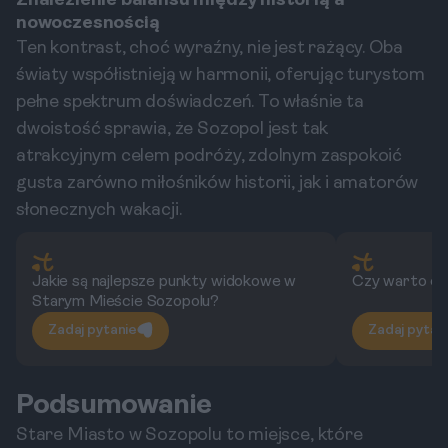
Znalezienie balansu między historią a
nowoczesnością
Ten kontrast, choć wyraźny, nie jest rażący. Oba
światy współistnieją w harmonii, oferując turystom
pełne spektrum doświadczeń. To właśnie ta
dwoistość sprawia, że Sozopol jest tak
atrakcyjnym celem podróży, zdolnym zaspokoić
gusta zarówno miłośników historii, jak i amatorów
słonecznych wakacji.
Jakie są najlepsze punkty widokowe w
Czy warto od
Starym Mieście Sozopolu?
Zadaj pytanie
Zadaj pytan
Podsumowanie
Stare Miasto w Sozopolu to miejsce, które