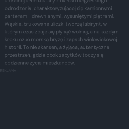
unikalnej architektury z okresu bułgarskiego
odrodzenia, charakteryzującej się kamiennymi
parterami i drewnianymi, wysuniętymi piętrami.
Wąskie, brukowane uliczki tworzą labirynt, w
którym czas zdaje się płynąć wolniej, a na każdym
kroku czuć morską bryzę i zapach wielowiekowej
historii. To nie skansen, a żyjąca, autentyczna
przestrzeń, gdzie obok zabytków toczy się
codzienne życie mieszkańców.
REKLAMA