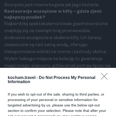
Sozopolu jest równie bogata jak jego historia.
Restauracje wczepione w klify – gdzie zjeść
najlepszy posiłek?
Najbardziej spektakularne lokale gastronomiczne
znajdują się na zewnętrznej promenadzie,
dosłownie wczepione w skaliste klify. Ich tarasy
zawieszone są nad samą wodą, oferując
niezapomniane widoki na morze i zachody słońca.
Wybór takiego miejsca na kolację to gwarancja
magicznego wieczoru, gdzie smak potraw łączy się
z szumem fal.
kocham.travel -
Do Not Process My Personal
Bułgarska kuchnia w nadmorskim wydaniu
Information
Menu w sozopolskich restauracjach bazuje na
darach morza. Koniecznie spróbuj świeżo
If you wish to opt-out of the sale, sharing to third parties, or
grillowanych ryb, małży w białym winie (midi po
processing of your personal or sensitive information for
targeted advertising by us, please use the below opt-out
czernomorski) czy sałatki szopskiej, która smakuje
section to confirm your selection. Please note that after your
tu wyjątkowo. Warto również skosztować lokalnych
opt-out request is processed you may continue seeing