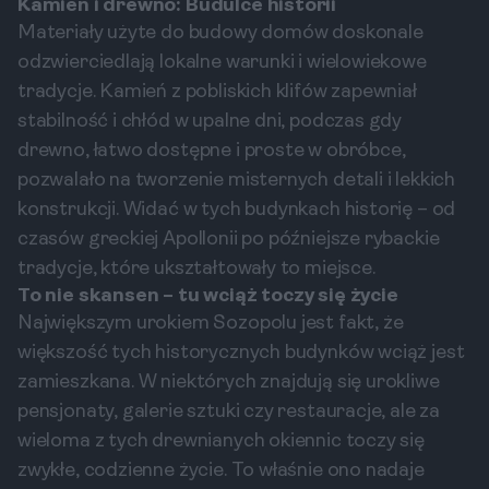
Kamień i drewno: Budulce historii
Materiały użyte do budowy domów doskonale
odzwierciedlają lokalne warunki i wielowiekowe
tradycje. Kamień z pobliskich klifów zapewniał
stabilność i chłód w upalne dni, podczas gdy
drewno, łatwo dostępne i proste w obróbce,
pozwalało na tworzenie misternych detali i lekkich
konstrukcji. Widać w tych budynkach historię – od
czasów greckiej Apollonii po późniejsze rybackie
tradycje, które ukształtowały to miejsce.
To nie skansen – tu wciąż toczy się życie
Największym urokiem Sozopolu jest fakt, że
większość tych historycznych budynków wciąż jest
zamieszkana. W niektórych znajdują się urokliwe
pensjonaty, galerie sztuki czy restauracje, ale za
wieloma z tych drewnianych okiennic toczy się
zwykłe, codzienne życie. To właśnie ono nadaje