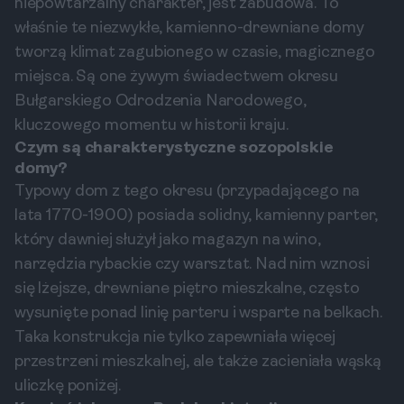
niepowtarzalny charakter, jest zabudowa. To
właśnie te niezwykłe, kamienno-drewniane domy
tworzą klimat zagubionego w czasie, magicznego
miejsca. Są one żywym świadectwem okresu
Bułgarskiego Odrodzenia Narodowego,
kluczowego momentu w historii kraju.
Czym są charakterystyczne sozopolskie
domy?
Typowy dom z tego okresu (przypadającego na
lata 1770-1900) posiada solidny, kamienny parter,
który dawniej służył jako magazyn na wino,
narzędzia rybackie czy warsztat. Nad nim wznosi
się lżejsze, drewniane piętro mieszkalne, często
wysunięte ponad linię parteru i wsparte na belkach.
Taka konstrukcja nie tylko zapewniała więcej
przestrzeni mieszkalnej, ale także zacieniała wąską
uliczkę poniżej.