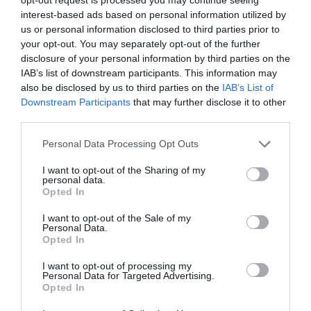
specjałów, takich jak caca (szprotki smażone w
interest-based ads based on personal information utilized by
us or personal information disclosed to third parties prior to
całości) czy tarator (chłodnik ogórkowo-
your opt-out. You may separately opt-out of the further
jogurtowy).
disclosure of your personal information by third parties on the
Kawa z widokiem – chwila relaksu na
IAB’s list of downstream participants. This information may
promenadzie
also be disclosed by us to third parties on the
IAB’s List of
Jeśli nie masz ochoty na pełny posiłek, znajdź jedną
Downstream Participants
that may further disclose it to other
third parties.
z małych kawiarni z widokiem na morze.
Zamówienie filiżanki aromatycznej kawy lub szklanki
Personal Data Processing Opt Outs
zimnego, białego wina i obserwowanie
I want to opt-out of the Sharing of my
przepływających łodzi to idealny sposób na chwilę
personal data.
Opted In
wytchnienia. Czas w Sozopolu ma zupełnie inną
gęstość, a takie momenty pozwalają to w pełni
I want to opt-out of the Sale of my
Personal Data.
docenić.
Opted In
Lokale ukryte w labiryncie uliczek
I want to opt-out of processing my
Oprócz restauracji na klifach, warto również
Personal Data for Targeted Advertising.
zajrzeć do tych ukrytych w głębi Starego Miasta.
Opted In
Często mieszczą się one na urokliwych,