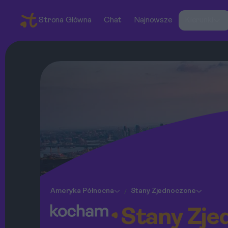
Strona Główna
Chat
Najnowsze
Kierunki
Ameryka Północna
Stany Zjednoczone
/
Stany Zje