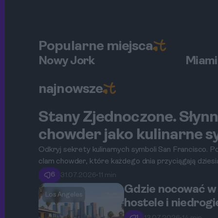
Popularne miejsca
Nowy Jork
Miami
najnowsze
Stany Zjednoczone. Słynny
San Francisco
chowder jako kulinarne s
Odkryj sekrety kulinarnych symboli San Francisco. Po
clam chowder, które każdego dnia przyciągają dzies
Zjednoczonych.
6
31.07.2026
•
11 min
Gdzie nocować w 
Los Angeles
hostele i niedrog
1