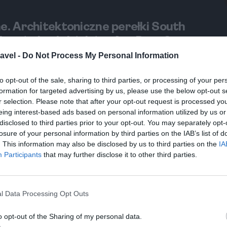
e. Architektoniczne perełki South
k zwiedzać dzielnicę Art Deco?
avel -
Do Not Process My Personal Information
to opt-out of the sale, sharing to third parties, or processing of your per
formation for targeted advertising by us, please use the below opt-out s
ne. Który taras widokowy w Nowym
r selection. Please note that after your opt-out request is processed y
równujemy Empire State, Top of the
eing interest-based ads based on personal information utilized by us or
disclosed to third parties prior to your opt-out. You may separately opt-
e Vanderbilt.
losure of your personal information by third parties on the IAB’s list of
. This information may also be disclosed by us to third parties on the
IA
Participants
that may further disclose it to other third parties.
l Data Processing Opt Outs
o opt-out of the Sharing of my personal data.