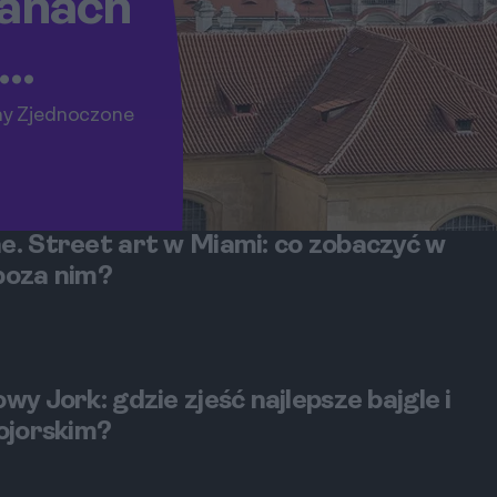
tanach
a
any Zjednoczone
e. Street art w Miami: co zobaczyć w
poza nim?
y Jork: gdzie zjeść najlepsze bajgle i
ojorskim?