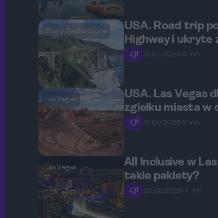
USA. Road trip po
Stany Zjednoczone
Highway i ukryte 
1
19.03.2026
•
9 min
USA. Las Vegas dl
Las Vegas
zgiełku miasta w 
1
15.03.2026
•
9 min
All Inclusive w La
Las Vegas
takie pakiety?
1
25.02.2026
•
4 min