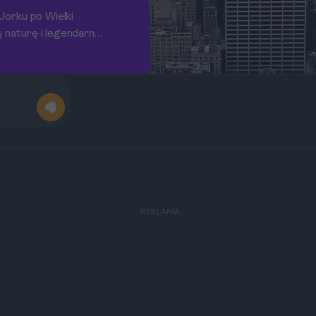
Jorku po Wielki
ą naturę i legendarną
REKLAMA