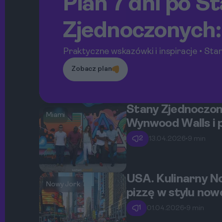
Plan 7 dni po S
Zjednoczonych:
miasta + natur
Praktyczne wskazówki i inspiracje • St
Zobacz plan
Stany Zjednoczon
Miami
Wynwood Walls i 
2
13.04.2026
•
9 min
USA. Kulinarny Now
Nowy Jork
pizzę w stylu now
1
01.04.2026
•
9 min