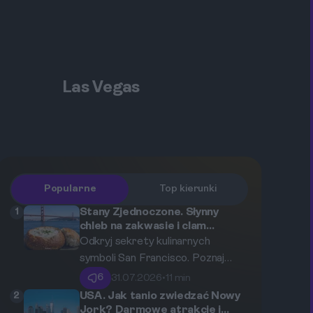
Las Vegas
Popularne
Top kierunki
1
Stany Zjednoczone. Słynny
chleb na zakwasie i clam
chowder jako kulinarne
Odkryj sekrety kulinarnych
symbole San Francisco
symboli San Francisco. Poznaj
historię słynnego chleba na
6
31.07.2026
•
11 min
zakwasie oraz gęstej zupy clam
2
USA. Jak tanio zwiedzać Nowy
chowder, które każdego dnia
Jork? Darmowe atrakcje i