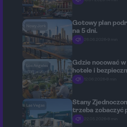
13.07.2026
•
14 min
Gotowy plan podr
Nowy Jork
na 5 dni.
1
26.06.2026
•
9 min
Gdzie nocować w 
Los Angeles
hotele i bezpiecz
1
12.06.2026
•
8 min
Stany Zjednoczon
Las Vegas
trzeba zobaczyć p
1
22.05.2026
•
8 min