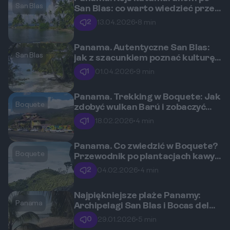
San Blas
San Blas: co warto wiedzieć przed
wyprawą do raju?
2
13.04.2026
•
8 min
Panama. Autentyczne San Blas:
San Blas
jak z szacunkiem poznać kulturę i
tradycje ludu Guna?
1
01.04.2026
•
9 min
Panama. Trekking w Boquete: Jak
Boquete
zdobyć wulkan Barú i zobaczyć
dwa oceany naraz?
1
18.02.2026
•
4 min
Panama. Co zwiedzić w Boquete?
Boquete
Przewodnik po plantacjach kawy i
wiszących mostach
2
04.02.2026
•
4 min
Najpiękniejsze plaże Panamy:
Panama
Archipelagi San Blas i Bocas del
Toro
0
29.01.2026
•
5 min