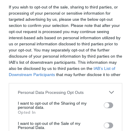
dobrze trafiłeś. W tym przewodniku
If you wish to opt-out of the sale, sharing to third parties, or
podpowiemy Ci, jak zorganizować
processing of your personal or sensitive information for
idealną wycieczkę po Bocas del Toro,
targeted advertising by us, please use the below opt-out
aby maksymalnie wykorzystać swój
section to confirm your selection. Please note that after your
czas i cieszyć się niezapomnianymi
opt-out request is processed you may continue seeing
interest-based ads based on personal information utilized by
wspomnieniami.
us or personal information disclosed to third parties prior to
your opt-out. You may separately opt-out of the further
disclosure of your personal information by third parties on the
IAB’s list of downstream participants. This information may
also be disclosed by us to third parties on the
IAB’s List of
Downstream Participants
that may further disclose it to other
third parties.
Personal Data Processing Opt Outs
Trasa objazdowa po
I want to opt-out of the Sharing of my
personal data.
Panama
Opted In
Praktyczne wskazówki i inspiracje •
I want to opt-out of the Sale of my
Panama
Personal Data.