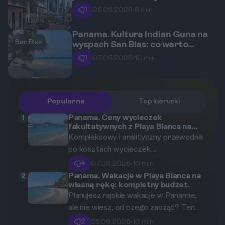
Viejo w cieniu nowoczesnych
1
26.05.2026
•
8 min
wieżowców?
Panama. Kultura Indian Guna na
San Blas
wyspach San Blas: co warto
wiedzieć przed wizytą?
1
07.05.2026
•
10 min
Popularne
Top kierunki
Panama. Ceny wycieczek
1
fakultatywnych z Playa Blanca na
sezon zimowy.
Kompleksowy i analityczny przewodnik
po kosztach wycieczek
fakultatywnych, transportu oraz
4
07.08.2026
•
10 min
wyżywienia w Panamie dla dwóch osób
Panama. Wakacje w Playa Blanca na
2
własną rękę: kompletny budżet.
dorosłych.
Planujesz rajskie wakacje w Panamie,
ale nie wiesz, od czego zacząć? Ten
przewodnik krok po kroku pokaże Ci,
2
25.06.2026
•
10 min