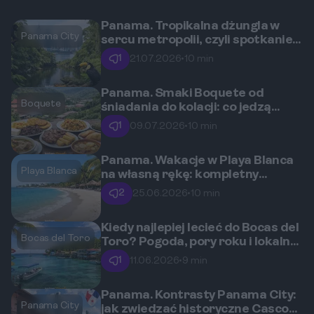
Panama. Tropikalna dżungla w
Panama City
sercu metropolii, czyli spotkanie z
dziką przyrodą w granicach
1
21.07.2026
•
10 min
Panama City
Panama. Smaki Boquete od
Boquete
śniadania do kolacji: co jedzą
mieszkańcy górskiego
1
09.07.2026
•
10 min
miasteczka?
Panama. Wakacje w Playa Blanca
Playa Blanca
na własną rękę: kompletny
budżet.
2
25.06.2026
•
10 min
Kiedy najlepiej lecieć do Bocas del
Bocas del Toro
Toro? Pogoda, pory roku i lokalne
święta.
1
11.06.2026
•
9 min
Panama. Kontrasty Panama City:
Panama City
jak zwiedzać historyczne Casco