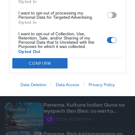
Opted In
Zobacz trasę
I want to opt-out of processing my
Personal Data for Targeted Advertising.
Opted In
REKLAMA
I want to opt-out of Collection, Use,
Retention, Sale, and/or Sharing of my
Personal Data that Is Unrelated with the
Purposes for which it was collected.
Opted Out
CONFIRM
Data Deletion
Data Access
Privacy Policy
Panama. Kultura Indian Guna na
San Blas
wyspach San Blas: co warto
wiedzieć przed podróżą?
1
25.04.2026
•
9 min
Panama. Rejs katamaranem po