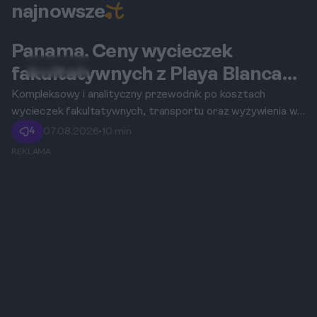
najnowsze
Panama. Ceny wycieczek
Playa Blanca
fakultatywnych z Playa Blanca
na sezon zimowy.
Kompleksowy i analityczny przewodnik po kosztach
wycieczek fakultatywnych, transportu oraz wyżywienia w
Panamie dla dwóch osób dorosłych.
4
07.08.2026
•
10 min
REKLAMA