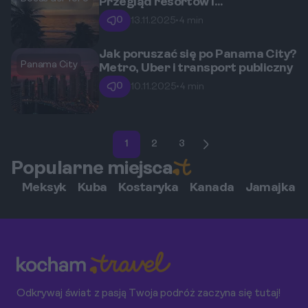
Przegląd resortów i
alternatywnych noclegów
0
13.11.2025
•
4 min
Jak poruszać się po Panama City?
Panama City
Metro, Uber i transport publiczny
0
10.11.2025
•
4 min
1
2
3
Popularne miejsca
Meksyk
Kuba
Kostaryka
Kanada
Jamajka
Odkrywaj świat z pasją Twoja podróż zaczyna się tutaj!