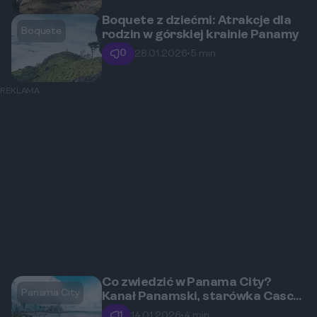
Boquete z dziećmi: Atrakcje dla
Boquete
rodzin w górskiej krainie Panamy
0
28.01.2026
•
5 min
REKLAMA
Co zwiedzić w Panama City?
Panama City
Kanał Panamski, starówka Casco
Viejo i nowoczesne centrum
1
14.01.2026
•
4 min