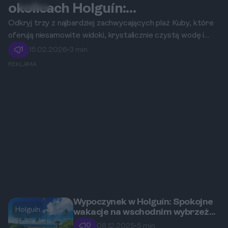
Holguín
okolicach Holguín:
Guardalavaca, Playa Pesquero i
Odkryj trzy z najbardziej zachwycających plaż Kuby, które
oferują niesamowite widoki, krystalicznie czystą wodę i
Playa Esmeralda
możliwości relaksu. W tym przewodniku skupiamy się na
1
15.02.2026
•
3 min
Playa Pesquero, szczegółowo opisując jego wyjątkowe
REKLAMA
walory oraz atrakcje w okolicy.
Wypoczynek w Holguín: Spokojne
Holguín
wakacje na wschodnim wybrzeżu
Kuby
0
08.12.2025
•
5 min