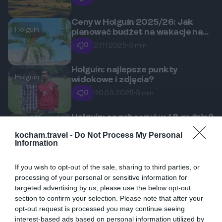
Ceny w Holguín 2025/26: Jak
Holguín
planować budżet na wakacje na
Kubie?
0
21.11.2025
•
3 min
Holguín: najlepsze punkty
Holguín
widokowe i zdjęcia?
0
20.09.2025
•
5 min
Holguín: co zobaczyć w 48 godzin?
Holguín
0
18.08.2025
•
8 min
kocham.travel -
Do Not Process My Personal
Information
Holguín: gdzie zjeść — lokalne
If you wish to opt-out of the sale, sharing to third parties, or
Holguín
klasyki i street food?
processing of your personal or sensitive information for
targeted advertising by us, please use the below opt-out
0
14.08.2025
•
5 min
section to confirm your selection. Please note that after your
opt-out request is processed you may continue seeing
Holguín: jak dojechać i gdzie spać
interest-based ads based on personal information utilized by
Holguín