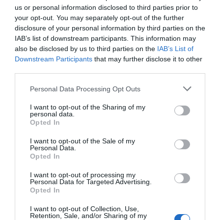
— przejrzysty plan?
us or personal information disclosed to third parties prior to
0
29.07.2025
•
3 min
your opt-out. You may separately opt-out of the further
disclosure of your personal information by third parties on the
IAB’s list of downstream participants. This information may
also be disclosed by us to third parties on the
IAB’s List of
Popularne
Top kierunki
Downstream Participants
that may further disclose it to other
third parties.
Kuba. Najpiękniejsze plaże w
1
okolicach Holguín: Guardalavaca,
Personal Data Processing Opt Outs
Playa Pesquero i Playa Esmeralda
Odkryj trzy z najbardziej
zachwycających plaż Kuby, które
I want to opt-out of the Sharing of my
personal data.
oferują niesamowite widoki,
1
15.02.2026
•
3 min
Opted In
krystalicznie czystą wodę i możliwości
Wypoczynek w Holguín: Spokojne
2
wakacje na wschodnim wybrzeżu
relaksu. W tym przewodniku skupiamy
I want to opt-out of the Sale of my
Kuby
Personal Data.
Holguín to skarbnica wyjątkowych
się na Playa Pesquero, szczegółowo
Opted In
miejsc, gdzie wspaniała natura spotyka
opisując jego wyjątkowe walory oraz
tematyczną kulturę Kuby. Idealne
atrakcje w okolicy.
0
08.12.2025
•
5 min
I want to opt-out of processing my
Personal Data for Targeted Advertising.
miejsce na wakacje pełne relaksu i
Ceny w Holguín 2025/26: Jak
3
Opted In
planować budżet na wakacje na
przygód, przyciąga zarówno rodziny,
Kubie?
Ceny na Kubie mogą być zaskakujące
pary jak i samotnych podróżników. W
I want to opt-out of Collection, Use,
Retention, Sale, and/or Sharing of my
oraz zróżnicowane, dlatego
tym artykule odkryjesz najlepsze