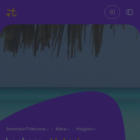
Ameryka Północna
Kuba
Holguín
/
/