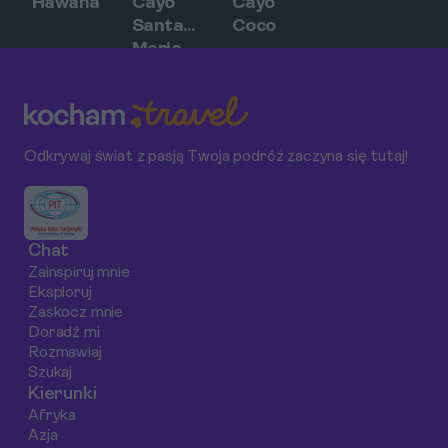
Hawana
Cayo
Cayo
Santa
Coco
Maria
Odkrywaj świat z pasją Twoja podróż zaczyna się tutaj!
Chat
Zainspiruj mnie
Eksploruj
Zaskocz mnie
Doradź mi
Rozmawiaj
Szukaj
Kierunki
Afryka
Azja