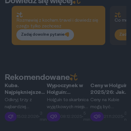
Dowiedz się więcej
Rozmawiaj z kocham.travel i dowiedz się
Co możn
czego tylko zechcesz
Zadaj dowolne pytanie
Zadaj
Rekomendowane
Kuba.
Wypoczynek w
Ceny w Holguín
Holguín
Holguín
Holguín
Najpiękniejsze
Holguín:
2025/26: Jak
plaże w
Spokojne
planować
Odkryj trzy z
Holguín to skarbnica
Ceny na Kubie
okolicach
wakacje na
budżet na
najbardziej
wyjątkowych miejsc,
mogą być
Holguín:
wschodnim
wakacje na
3
5
3
zachwycających plaż
gdzie wspaniała
zaskakujące oraz
1
0
0
15.02.2026
•
08.12.2025
•
21.11.2025
•
Guardalavaca,
wybrzeżu Kuby
Kubie?
min
min
mi
Kuby, które oferują
natura spotyka
zróżnicowane,
Playa Pesquero i
niesamowite widoki,
tematyczną kulturę
dlatego