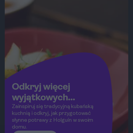
koncentrując się na nurkowaniu,
spacerach po plaży, rejsach statkiem
oraz obserwacji lokalnej fauny i flory.
Odkryj więcej
wyjątkowych
przepisów!
Zainspiruj się tradycyjną kubańską
kuchnią i odkryj, jak przygotować
słynne potrawy z Holguín w swoim
domu.