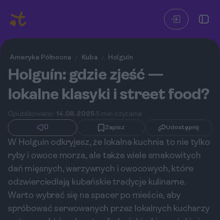
Ameryka Północna
Kuba
Holguín
/
/
Holguín: gdzie zjeść —
lokalne klasyki i street food?
Opublikowano:
14.08.2025
5 min czytania
0
Zapisz
Udostępnij
W Holguín odkryjesz, że lokalna kuchnia to nie tylko
ryby i owoce morza, ale także wiele smakowitych
dań mięsnych, warzywnych i owocowych, które
odzwierciedlają kubańskie tradycje kulinarne.
Warto wybrać się na spacer po mieście, aby
spróbować serwowanych przez lokalnych kucharzy