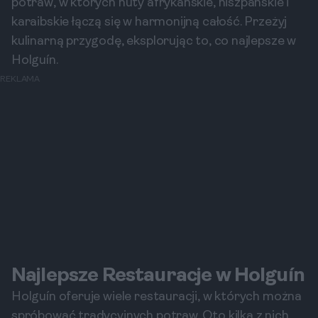
potraw, w których nuty afrykańskie, hiszpańskie i
karaibskie łączą się w harmonijną całość. Przeżyj
kulinarną przygodę, eksplorując to, co najlepsze w
Holguín.
REKLAMA
Najlepsze Restauracje w Holguín
Holguín oferuje wiele restauracji, w których można
spróbować tradycyjnych potraw. Oto kilka z nich,