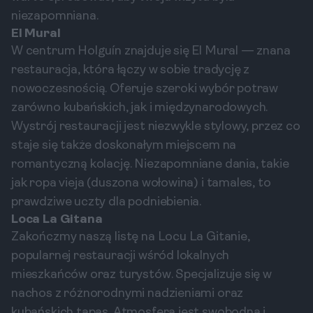
niezapomniana.
El Mural
W centrum Holguín znajduje się El Mural — znana
restauracja, która łączy w sobie tradycję z
nowoczesnością. Oferuje szeroki wybór potraw
zarówno kubańskich, jak i międzynarodowych.
Wystrój restauracji jest niezwykle stylowy, przez co
staje się także doskonałym miejscem na
romantyczną kolację. Niezapomniane dania, takie
jak ropa vieja (duszona wołowina) i tamales, to
prawdziwe uczty dla podniebienia.
Loca La Gitana
Zakończmy naszą listę na Locu La Gitanie,
popularnej restauracji wśród lokalnych
mieszkańców oraz turystów. Specjalizuje się w
nachos z różnorodnymi nadzieniami oraz
kubańskich tapas. Atmosfera jest swobodna i