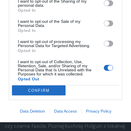
I want to opt-out of the Sharing of my
przygotowywanych na miejscu. Doskonale smakują
personal data.
z czekoladowym sosem.
Opted In
Gdzie Znaleźć Najlepsze Uliczne Jedzenie?
I want to opt-out of the Sale of my
Najlepsze miejsce na spróbowanie lokalnych
Personal Data.
Opted In
przysmaków znajduje się w pobliżu Parque de las
Flores, gdzie znajdziesz wiele wózków z jedzeniem.
I want to opt-out of processing my
Personal Data for Targeted Advertising.
Inne popularne lokalizacje to Mercado de Holguín
Opted In
oraz kawiarnie wzdłuż głównych ulic. Rano można
I want to opt-out of Collection, Use,
zakupić świeżo wypiekany chleb, a po południu zjeść
Retention, Sale, and/or Sharing of my
Personal Data that Is Unrelated with the
lokalne podpłomyki.
Purposes for which it was collected.
Opted Out
Zalecenia do Spróbowania
Nie bój się pytać lokalnych mieszkańców o polecane
CONFIRM
potrawy czy miejsca do jedzenia. Wiele osób
chętnie podzieli się wiedzą o najlepszych ulicznych
przysmakach. Próbuj różnych smaków i nie
Data Deletion
Data Access
Privacy Policy
ograniczaj się tylko do typowych dań, takich jak ryż
czy czarna fasola. Poznaj kuchnię Holguín z lokalnej