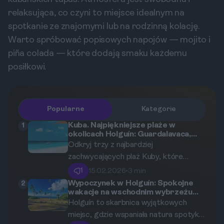
relaksująca, co czyni to miejsce idealnym na
spotkanie ze znajomymi lub na rodzinną kolację.
Warto spróbować popisowych napojów — mojito i
piña colada — które dodają smaku każdemu
posiłkowi.
Popularne
Kategorie
Kuba. Najpiękniejsze plaże w
1
okolicach Holguín: Guardalavaca,
Playa Pesquero i Playa Esmeralda
Odkryj trzy z najbardziej
zachwycających plaż Kuby, które
oferują niesamowite widoki,
1
15.02.2026
•
3 min
krystalicznie czystą wodę i możliwości
Wypoczynek w Holguín: Spokojne
2
wakacje na wschodnim wybrzeżu
relaksu. W tym przewodniku skupiamy
Kuby
Holguín to skarbnica wyjątkowych
się na Playa Pesquero, szczegółowo
miejsc, gdzie wspaniała natura spotyka
opisując jego wyjątkowe walory oraz