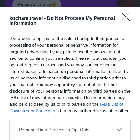
Poznaj przepisy
kocham.travel -
Do Not Process My Personal
Street Food w Holguín
Information
Kubańska scena street food to prawdziwy raj dla
If you wish to opt-out of the sale, sharing to third parties, or
miłośników smaku i ciut mniejszy dla tych, którzy
processing of your personal or sensitive information for
dbają o zdrowie. W Holguín można spróbować
targeted advertising by us, please use the below opt-out
section to confirm your selection. Please note that after your
przysmaków serwowanych przez ulicznych
opt-out request is processed you may continue seeing
sprzedawców, które są smaczne i autentyczne.
interest-based ads based on personal information utilized by
Lokalne Uliczne Przysmaki
us or personal information disclosed to third parties prior to
Na ulicach Holguín często spotyka się
your opt-out. You may separately opt-out of the further
disclosure of your personal information by third parties on the
sprzedawców serwujących taco, frytki i kukurydzę,
IAB’s list of downstream participants. This information may
które są idealne jako szybki posiłek podczas
also be disclosed by us to third parties on the
IAB’s List of
spaceru po mieście. Warto spróbować także
Downstream Participants
that may further disclose it to other
tradycyjnych kubańskich ciastek, które są idealnym
third parties.
zakończeniem każdego posiłku. Nie zapomnij
Personal Data Processing Opt Outs
spróbować churros, słodkich, puszystych ciast