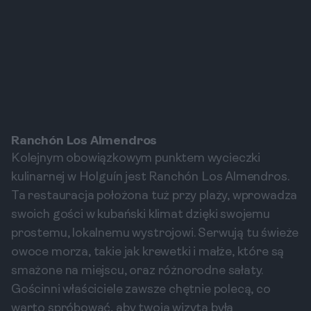
Ranchón Los Almendros
Kolejnym obowiązkowym punktem wycieczki
kulinarnej w Holguín jest Ranchón Los Almendros.
Ta restauracja położona tuż przy plaży, wprowadza
swoich gości w kubański klimat dzięki swojemu
prostemu, lokalnemu wystrojowi. Serwują tu świeże
owoce morza, takie jak krewetki i małże, które są
smażone na miejscu, oraz różnorodne sałaty.
Gościnni właściciele zawsze chętnie polecą, co
warto spróbować, aby twoja wizyta była