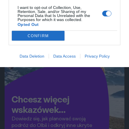
widoki oraz zrobić niezapomniane
I want to opt-out of Collection, Use,
zdjęcia.
Retention, Sale, and/or Sharing of my
Personal Data that Is Unrelated with the
Purposes for which it was collected.
Opted Out
CONFIRM
Data Deletion
Data Access
Privacy Policy
Chcesz więcej
wskazówek
podróżniczych?
Dowiedz się, jak planować swoją
podróż do Olbii i odkryj inne ukryte