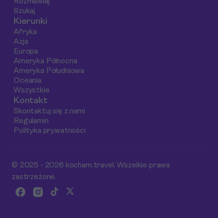
Rozmawiaj
Olbii, włączając
przewodnikiem po
rejsy oraz wynajem
Szukaj
atrakcje,
Olbii i jej okolicach.
samochodów.
Kierunki
wskazówki
Afryka
dotyczące
Azja
rezerwacji oraz
Europa
informacje o tym,
Ameryka Północna
Ameryka Południowa
co zobaczyć
Oceania
podczas rejsu.
Wszystkie
Kontakt
Skontaktuj się z nami
Regulamin
Polityka prywatności
© 2025 - 2026 kocham.travel. Wszelkie prawa
zastrzeżone.