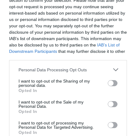
section to confirm your selection. Please note that after your
miasta oferują wiele atrakcji na
opt-out request is processed you may continue seeing
wiedzieć, aby zorganizować
1
14.12.2025
•
4 min
interest-based ads based on personal information utilized by
dwutygodniowy urlop. Zaledwie 7 km
niezapomnianą wycieczkę łodzią z Olbii,
Ceny w Olbii 2025/26: Ile kosztuje
3
us or personal information disclosed to third parties prior to
obiad, rejs na La Maddalenę i
od serca Olbii znajdziemy urokliwą plażę
włączając atrakcje, wskazówki
wynajem auta?
your opt-out. You may separately opt-out of the further
Olbia, malownicze miasteczko na
Pittulongu, a niedaleko kolejne znane
dotyczące rezerwacji oraz informacje
disclosure of your personal information by third parties on the
Sardynii, przyciąga turystów swoją
plaże Szmaragdowego Wybrzeża oraz
o tym, co zobaczyć podczas rejsu.
IAB’s list of downstream participants. This information may
wyjątkową atmosferą, pięknymi
archipelag La Maddalena. Odkrywaj
0
19.11.2025
•
3 min
also be disclosed by us to third parties on the
IAB’s List of
plażami i bogatą ofertą turystyczną. W
piękno Sardynii z naszym
Olbia: gdzie zjeść — lokalne klasyki i
4
Downstream Participants
that may further disclose it to other
street food?
2025 i 2026 roku, w związku z
przewodnikiem po Olbii i jej okolicach.
third parties.
Olbia na Sardynii to miejsce, które
rosnącym zainteresowaniem tym
zachwyca nie tylko pięknymi
Personal Data Processing Opt Outs
miejscem, warto przeanalizować
krajobrazami, ale przede wszystkim
koszty związane z pobytem w Olbii,
0
09.09.2025
•
6 min
I want to opt-out of the Sharing of my
kulinarnymi doznaniami. W tym wpisie
które obejmują wydatki na jedzenie,
Olbia: najlepsze punkty widokowe i
5
personal data.
Opted In
zdjęcia?
odkryjesz najlepsze miejsca na jedzenie
rejsy oraz wynajem samochodów.
Olbia to malownicze miasto na Sardynii,
w Olbii, w tym lokalne klasyki i uliczne
I want to opt-out of the Sale of my
które oferuje nie tylko wspaniałe plaże,
jedzenie, które musisz spróbować
Personal Data.
Opted In
lecz także urzekające punkty
podczas swojej wizyty.
0
30.08.2025
•
3 min
widokowe. W tym artykule
I want to opt-out of processing my
przedstawimy najlepsze lokalizacje,
Personal Data for Targeted Advertising.
Opted In
gdzie można podziwiać niesamowite