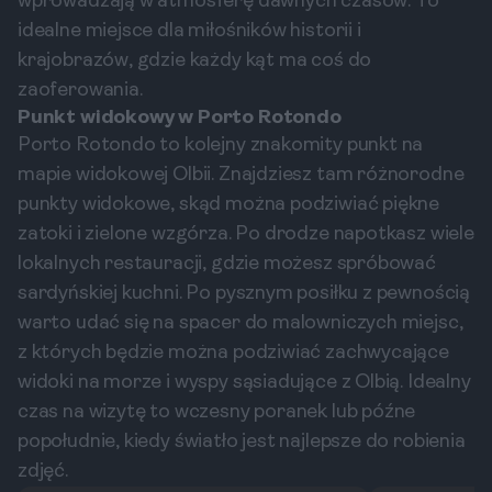
wprowadzają w atmosferę dawnych czasów. To
idealne miejsce dla miłośników historii i
krajobrazów, gdzie każdy kąt ma coś do
zaoferowania.
Punkt widokowy w Porto Rotondo
Porto Rotondo to kolejny znakomity punkt na
mapie widokowej Olbii. Znajdziesz tam różnorodne
punkty widokowe, skąd można podziwiać piękne
zatoki i zielone wzgórza. Po drodze napotkasz wiele
lokalnych restauracji, gdzie możesz spróbować
sardyńskiej kuchni. Po pysznym posiłku z pewnością
warto udać się na spacer do malowniczych miejsc,
z których będzie można podziwiać zachwycające
widoki na morze i wyspy sąsiadujące z Olbią. Idealny
czas na wizytę to wczesny poranek lub późne
popołudnie, kiedy światło jest najlepsze do robienia
zdjęć.