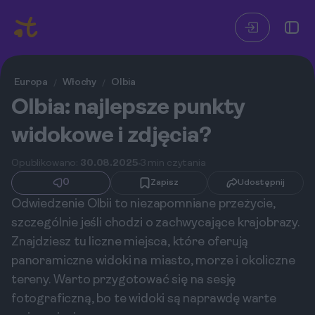
Europa
Włochy
Olbia
/
/
Olbia: najlepsze punkty
widokowe i zdjęcia?
Opublikowano:
30.08.2025
3 min czytania
0
Zapisz
Udostępnij
Odwiedzenie Olbii to niezapomniane przeżycie,
szczególnie jeśli chodzi o zachwycające krajobrazy.
Znajdziesz tu liczne miejsca, które oferują
panoramiczne widoki na miasto, morze i okoliczne
tereny. Warto przygotować się na sesję
fotograficzną, bo te widoki są naprawdę warte