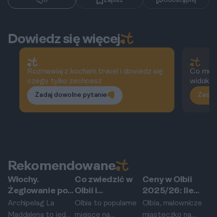
0
Zapisz
Udostępnij
Dowiedz się więcej
Rozmawiaj z kocham.travel i dowiedz się
Co możn
czego tylko zechcesz
widoko
Zadaj dowolne pytanie
Zadaj
Rekomendowane
Włochy.
Co zwiedzić w
Ceny w Olbii
O
Olbia
Olbia
Olbia
Żeglowanie po
Olbii i
2025/26: Ile
—
archipelagu La
okolicach?
kosztuje obiad,
i
Archipelag La
Olbia to popularne
Olbia, malownicze
Ol
Maddalena: Jak
Przewodnik po
rejs na La
Maddalena to jedno
miejsce na
miasteczko na
mi