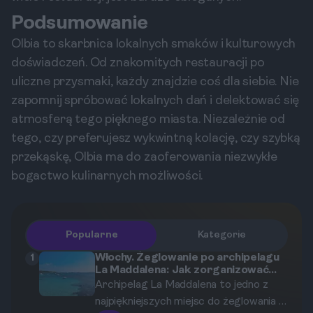
Podsumowanie
Olbia to skarbnica lokalnych smaków i kulturowych
doświadczeń. Od znakomitych restauracji po
uliczne przysmaki, każdy znajdzie coś dla siebie. Nie
zapomnij spróbować lokalnych dań i delektować się
atmosferą tego pięknego miasta. Niezależnie od
tego, czy preferujesz wykwintną kolację, czy szybką
przekąskę, Olbia ma do zaoferowania niezwykłe
bogactwo kulinarnych możliwości.
Popularne
Kategorie
Włochy. Żeglowanie po archipelagu
1
La Maddalena: Jak zorganizować
rejs z Olbii?
Archipelag La Maddalena to jedno z
najpiękniejszych miejsc do żeglowania w