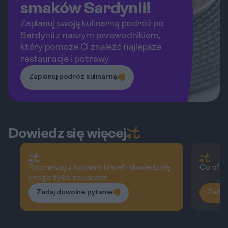
smaków Sardynii!
Zaplanuj swoją kulinarną podróż po
Sardynii z naszym przewodnikiem,
który pomoże Ci znaleźć najlepsze
restauracje i potrawy.
Zaplanuj podróż kulinarną
Dowiedz się więcej
Rozmawiaj z kocham.travel i dowiedz się
Co oferu
czego tylko zechcesz
Zadaj dowolne pytanie
Zadaj