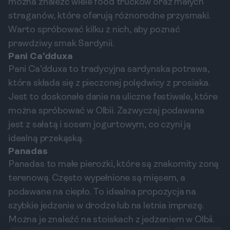
można znaleźć wiele food trucków oraz małych
straganów, które oferują różnorodne przysmaki.
Warto spróbować kilku z nich, aby poznać
prawdziwy smak Sardynii.
Pani Ca'dduxa
Pani Ca'dduxa to tradycyjna sardynska potrawa,
która składa się z pieczonej polędwicy z prosiaka.
Jest to doskonałe danie na uliczne festiwale, które
można spróbować w Olbii. Zazwyczaj podawana
jest z sałatą i sosem jogurtowym, co czyni ją
idealną przekąską.
Panadas
Panadas to małe pierożki, które są znakomity zoną
terenową. Często wypełnione są mięsem, a
podawane na ciepło. To idealna propozycja na
szybkie jedzenie w drodze lub na letnia imprezę.
Można je znaleźć na stoiskach z jedzeniem w Olbii.