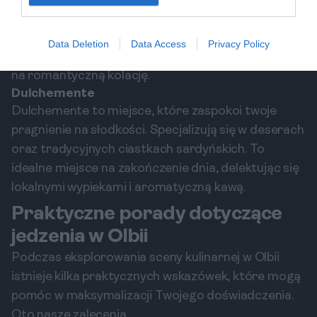
sezonowe dania, które przyciągają zarówno
localnych mieszkańców, jak i turystów. Atmosfera
Data Deletion
Data Access
Privacy Policy
jest przytulna, co sprawia, że jest to idealne miejsce
na romantyczną kolację.
Dulchemente
Dulchemente to miejsce, które zaspokoi twoje
pragnienie na słodkości. Specjalizują się w deserach
oraz tradycyjnych ciastkach sardyńskich. To
idealne miejsce na zakończenie dnia, delektując się
lokalnymi wypiekami i aromatyczną kawą.
Praktyczne porady dotyczące
jedzenia w Olbii
Podczas eksplorowania sceny kulinarnej w Olbii
istnieje kilka praktycznych wskazówek, które mogą
pomóc w maksymalizacji Twojego doświadczenia.
Oto nasze zalecenia.