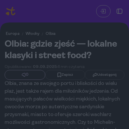
Europa
Włochy
Olbia
/
/
Olbia: gdzie zjeść — lokalne
klasyki i street food?
Opublikowano:
09.09.2025
6 min czytania
0
Zapisz
Udostępnij
Olbia, znana ze swojego portu i bliskości do wielu
plaż, jest także rajem dla miłośników jedzenia. Od
masujących pałaców wielkości miękkich, lokalnych
owoców morza po autentyczne sardynskie
przysmaki, miasto to oferuje szeroki wachlarz
możliwości gastronomicznych. Czy to Michelin-