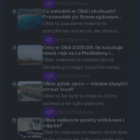
całej Europie. Położony u północnych
1
17.12.2025
•
4 min
wybrzeży Sardynii, oferuje malownicze
Co zwiedzić w Olbii i okolicach?
2
Przewodnik po Szmaragdowym
widoki, krystalicznie czyste wody i
Wybrzeżu (Costa Smeralda)
Olbia to popularne miejsce na
urokliwe plaże. W tym artykule
jednodniowe wycieczki, ale okolice
znajdziesz wszystko, co musisz
miasta oferują wiele atrakcji na
wiedzieć, aby zorganizować
1
14.12.2025
•
4 min
dwutygodniowy urlop. Zaledwie 7 km
niezapomnianą wycieczkę łodzią z Olbii,
Ceny w Olbii 2025/26: Ile kosztuje
3
obiad, rejs na La Maddalenę i
od serca Olbii znajdziemy urokliwą plażę
włączając atrakcje, wskazówki
wynajem auta?
Olbia, malownicze miasteczko na
Pittulongu, a niedaleko kolejne znane
dotyczące rezerwacji oraz informacje
Sardynii, przyciąga turystów swoją
plaże Szmaragdowego Wybrzeża oraz
o tym, co zobaczyć podczas rejsu.
wyjątkową atmosferą, pięknymi
archipelag La Maddalena. Odkrywaj
0
19.11.2025
•
3 min
plażami i bogatą ofertą turystyczną. W
piękno Sardynii z naszym
Olbia: gdzie zjeść — lokalne klasyki i
4
street food?
2025 i 2026 roku, w związku z
przewodnikiem po Olbii i jej okolicach.
Olbia na Sardynii to miejsce, które
rosnącym zainteresowaniem tym
zachwyca nie tylko pięknymi
miejscem, warto przeanalizować
krajobrazami, ale przede wszystkim
koszty związane z pobytem w Olbii,
0
09.09.2025
•
6 min
kulinarnymi doznaniami. W tym wpisie
które obejmują wydatki na jedzenie,
Olbia: najlepsze punkty widokowe i
5
zdjęcia?
odkryjesz najlepsze miejsca na jedzenie
rejsy oraz wynajem samochodów.
Olbia to malownicze miasto na Sardynii,
w Olbii, w tym lokalne klasyki i uliczne