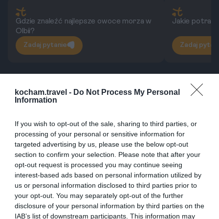
Gdzie znaleźć najlepsze owoce morza w
Jakie potrawy
Olbii?
Zadaj pytanie
Zadaj pytan
Z fruttas (sardynska pizza)
Z fruttas to rodzaj lokalnej pizzy z typowymi dla
kocham.travel -
Do Not Process My Personal
Information
Sardynii składnikami, takimi jak oliwa z oliwek,
pomidory i lokalne zioła. To popularne danie, które
If you wish to opt-out of the sale, sharing to third parties, or
można łatwo znaleźć na ulicach Olbii i w okolicach.
processing of your personal or sensitive information for
Każdy region Sardynii ma swoje unikalne składniki
targeted advertising by us, please use the below opt-out
section to confirm your selection. Please note that after your
do tej potrawy, co sprawia, że jest ona różnorodna
opt-out request is processed you may continue seeing
w smaku.
interest-based ads based on personal information utilized by
us or personal information disclosed to third parties prior to
Gdzie zjeść w Olbii?
your opt-out. You may separately opt-out of the further
Olbia ma wiele restauracji i bistro, które oferują
disclosure of your personal information by third parties on the
IAB’s list of downstream participants. This information may
zarówno lokalne, tradycyjne jedzenie, jak i dania