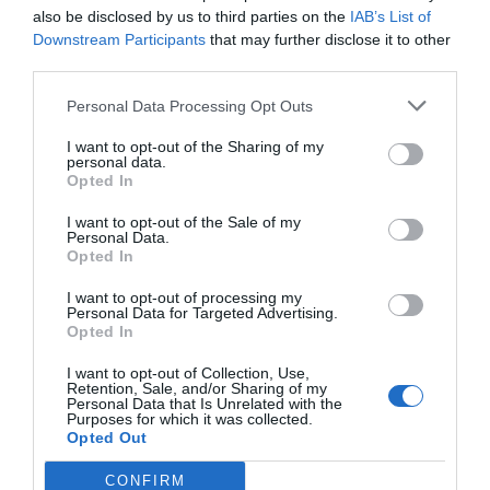
also be disclosed by us to third parties on the
IAB’s List of
kuchni międzynarodowej. Jednym z najlepszych
Downstream Participants
that may further disclose it to other
miejsc do skosztowania autentycznych potraw jest
third parties.
Officina del Gusto, wyróżniona gwiazdką Michelin.
Personal Data Processing Opt Outs
Ich menu obejmuje szeroką gamę dań, od świeżych
owoców morza po pyszne desery.
I want to opt-out of the Sharing of my
personal data.
Officina del Gusto
Opted In
Jednym z najbardziej ekscytujących miejsc
I want to opt-out of the Sale of my
kulinarnych w Olbii jest Officina del Gusto.
Personal Data.
Restauracja ta znajduje się w samym sercu miasta
Opted In
na Piazza Matteotti i oferuje szeroki wybór
I want to opt-out of processing my
Personal Data for Targeted Advertising.
autentycznych potraw włoskich. Ich przystawki,
Opted In
takie jak suflet, carpaccio wołowe i ciastka rybne są
I want to opt-out of Collection, Use,
prawdziwą ucztą dla podniebienia.
Retention, Sale, and/or Sharing of my
Bacchus
Personal Data that Is Unrelated with the
Purposes for which it was collected.
Bacchus to inna popularna restauracja, która
Opted Out
serwuje dania kuchni sardyńskiej oraz włoskiej.
CONFIRM
Znajdziesz tam bogaty wybór win lokalnych oraz