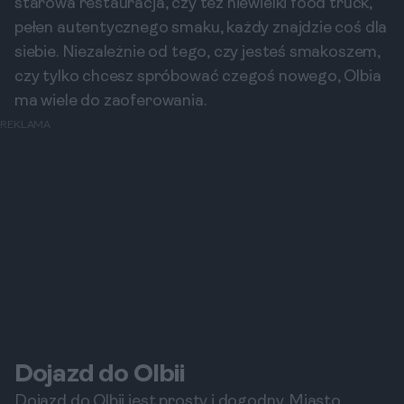
starowa restauracja, czy też niewielki food truck,
pełen autentycznego smaku, każdy znajdzie coś dla
siebie. Niezależnie od tego, czy jesteś smakoszem,
czy tylko chcesz spróbować czegoś nowego, Olbia
ma wiele do zaoferowania.
REKLAMA
Dojazd do Olbii
Dojazd do Olbii jest prosty i dogodny. Miasto