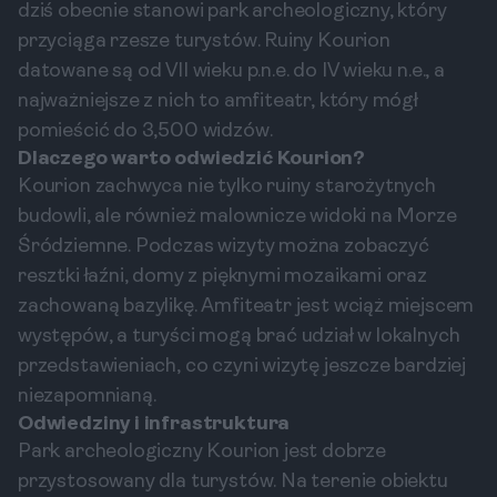
dziś obecnie stanowi park archeologiczny, który
przyciąga rzesze turystów. Ruiny Kourion
datowane są od VII wieku p.n.e. do IV wieku n.e., a
najważniejsze z nich to amfiteatr, który mógł
pomieścić do 3,500 widzów.
Dlaczego warto odwiedzić Kourion?
Kourion zachwyca nie tylko ruiny starożytnych
budowli, ale również malownicze widoki na Morze
Śródziemne. Podczas wizyty można zobaczyć
resztki łaźni, domy z pięknymi mozaikami oraz
zachowaną bazylikę. Amfiteatr jest wciąż miejscem
występów, a turyści mogą brać udział w lokalnych
przedstawieniach, co czyni wizytę jeszcze bardziej
niezapomnianą.
Odwiedziny i infrastruktura
Park archeologiczny Kourion jest dobrze
przystosowany dla turystów. Na terenie obiektu