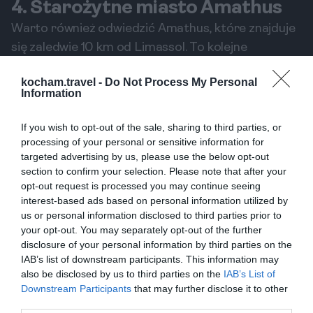
4. Starożytne miasto Amathus
Warto również odwiedzić Amathus, które znajduje
się zaledwie 10 km od Limassol. To kolejne
starożytne miasto, które zachowało ślady swojej
kocham.travel -
Do Not Process My Personal
bogatej historii. Ruiny Amathus są mniej znane niż
Information
Kourion, co sprawia, że można je zwiedzać w
spokoju, a jednocześnie cieszyć się pięknem
If you wish to opt-out of the sale, sharing to third parties, or
otaczającej natury.
processing of your personal or sensitive information for
targeted advertising by us, please use the below opt-out
Dlaczego Amathus jest warte odwiedzenia?
section to confirm your selection. Please note that after your
Amathus to miejsce, gdzie można znaleźć nie tylko
opt-out request is processed you may continue seeing
ruiny budowli, ale również piękne widoki na morze
interest-based ads based on personal information utilized by
us or personal information disclosed to third parties prior to
oraz okoliczne wzgórza. Zwiedzając to miejsce,
your opt-out. You may separately opt-out of the further
warto zatrzymać się przy posągu Heraklesa oraz
disclosure of your personal information by third parties on the
zobaczyć zachowane fragmenty świątyni Afrodyty.
IAB’s list of downstream participants. This information may
also be disclosed by us to third parties on the
IAB’s List of
To doskonała okazja, aby nauczyć się więcej o
Downstream Participants
that may further disclose it to other
historii Cypru.
third parties.