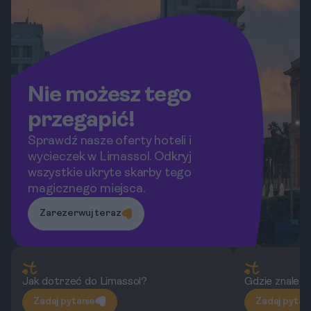
Nie możesz tego
przegapić!
Sprawdź nasze oferty hoteli i
wycieczek w Limassol. Odkryj
wszystkie ukryte skarby tego
magicznego miejsca.
Zarezerwuj teraz
Jak dotrzeć do Limassol?
Gdzie znaleźć
Zadaj pytanie
Zadaj pytan