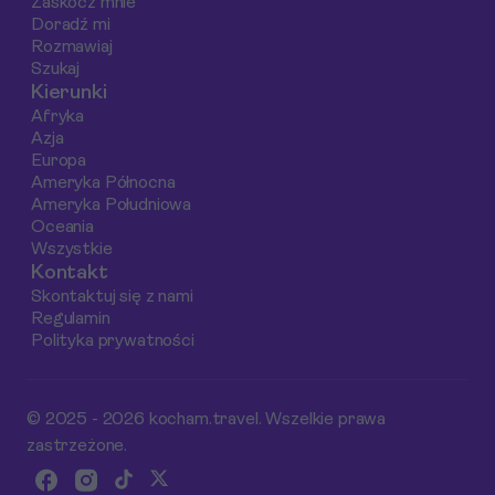
Zaskocz mnie
Forest.
Doradź mi
Rozmawiaj
Szukaj
Kierunki
Afryka
Azja
Europa
Ameryka Północna
Ameryka Południowa
Oceania
Wszystkie
Kontakt
Skontaktuj się z nami
Regulamin
Polityka prywatności
© 2025 - 2026 kocham.travel. Wszelkie prawa
zastrzeżone.