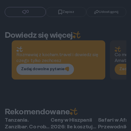
0
Zapisz
Udostępnij
Dowiedz się więcej
Rozmawiaj z kocham.travel i dowiedz się
Co możn
czego tylko zechcesz
Amathu
Zadaj dowolne pytanie
Zadaj
Rekomendowane
Tanzania.
Ceny w Hiszpanii
Safari w Afry
Paje
Hiszpania
Afryka
Zanzibar. Co robić
2026: Ile kosztują
Przewodnik 