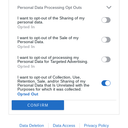
Podsumowanie atrakcji
Personal Data Processing Opt Outs
Limassol ma wiele do zaoferowania turystom. Od
starożytnych ruin Kourion i Amathus, przez
I want to opt-out of the Sharing of my
personal data.
majestatyczny zamek, aż po nowoczesną marinę –
Opted In
to miasto łączy historię z nowoczesnością. Bez
I want to opt-out of the Sale of my
względu na to, czy jesteś miłośnikiem historii,
Personal Data.
Opted In
kultury, czy po prostu chcesz odpocząć na plaży,
Limassol to doskonałe miejsce na wakacje.
I want to opt-out of processing my
Personal Data for Targeted Advertising.
Planowanie wizyty
Opted In
Aby maksymalnie wykorzystać czas spędzony w
I want to opt-out of Collection, Use,
Limassol, warto zaplanować swoją wizytę. Możesz
Retention, Sale, and/or Sharing of my
Personal Data that Is Unrelated with the
wynająć samochód, co ułatwi zwiedzanie okolicy,
Purposes for which it was collected.
lub skorzystać z lokalnych wycieczek, które oferują
Opted Out
wygodne przejazdy do głównych atrakcji. Nie
CONFIRM
zapomnij zabrać ze sobą aparatu, by uwiecznić
wszystkie piękne chwile.
Data Deletion
Data Access
Privacy Policy