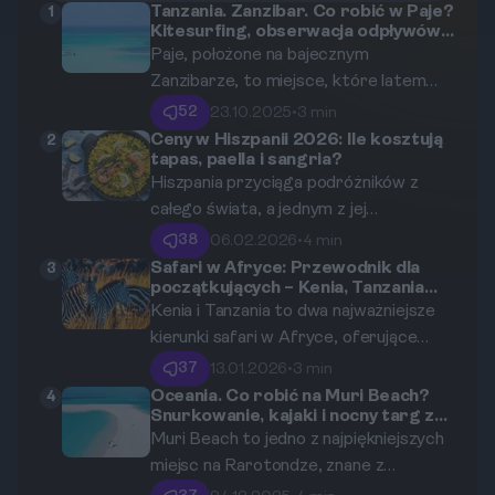
Tanzania. Zanzibar. Co robić w Paje?
1
Kitesurfing, obserwacja odpływów i
wizyta w Jozani Forest
Paje, położone na bajecznym
Zanzibarze, to miejsce, które latem
przyciąga rzesze turystów. Co więcej,
52
23.10.2025
•
3 min
zima to doskonały czas, aby odwiedzić
Ceny w Hiszpanii 2026: Ile kosztują
2
tapas, paella i sangria?
to miejsce! Ten przewodnik
Hiszpania przyciąga podróżników z
przedstawia najciekawsze atrakcje,
całego świata, a jednym z jej
jakie oferuje Paje: od ekscytującego
największych uroków jest wyjątkowa
kitesurfingu po fascynującą
38
06.02.2026
•
4 min
kuchnia. W tym artykule przyjrzymy się
obserwację odpływów i wizytę w
Safari w Afryce: Przewodnik dla
3
początkujących – Kenia, Tanzania
cenom najpopularniejszych potraw,
Jozani Forest.
czy RPA?
Kenia i Tanzania to dwa najważniejsze
takich jak tapas, paella oraz tradycyjny
kierunki safari w Afryce, oferujące
napój - sangria. Dowiedz się, jak
wyjątkowe doświadczenia i
zbudować budżet na gastronomiczne
37
13.01.2026
•
3 min
niezapomniane widoki. Wybór między
doznania w Hiszpanii w latach 2025-
Oceania. Co robić na Muri Beach?
4
Snurkowanie, kajaki i nocny targ z
nimi może być trudny, dlatego ten
2026.
jedzeniem
Muri Beach to jedno z najpiękniejszych
przewodnik pomoże Ci podjąć decyzję
miejsc na Rarotondze, znane z
dotyczącą Twojej pierwszej podróży
krystalicznie czystej wody i białego