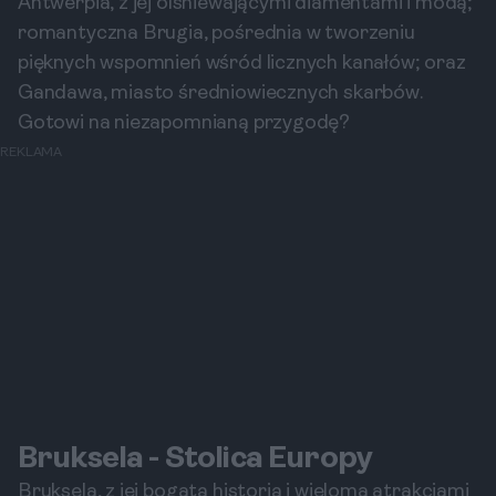
Antwerpia, z jej olśniewającymi diamentami i modą;
romantyczna Brugia, pośrednia w tworzeniu
pięknych wspomnień wśród licznych kanałów; oraz
Gandawa, miasto średniowiecznych skarbów.
Gotowi na niezapomnianą przygodę?
REKLAMA
Bruksela - Stolica Europy
Bruksela, z jej bogatą historią i wieloma atrakcjami