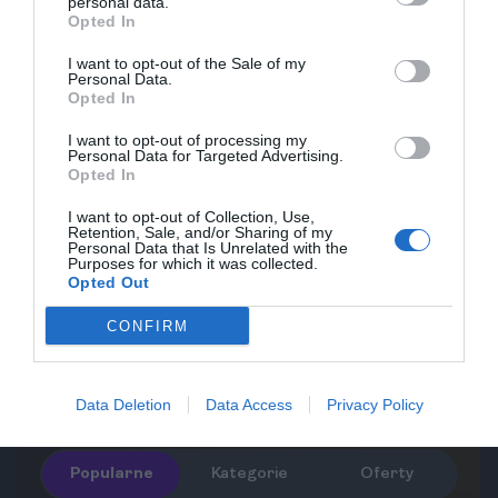
personal data.
rzeźba Michelangelo.
Opted In
Rejsy po kanałach Brugii
I want to opt-out of the Sale of my
Rejsowanie po kanałach Brugii to jedna z
Personal Data.
Opted In
najpopularniejszych atrakcji, pozwalająca na
podziwianie piękna miasta z wody. W trakcie rejsów
I want to opt-out of processing my
Personal Data for Targeted Advertising.
można usłyszeć historie związane z miastem oraz
Opted In
podziwiać urokliwe domy i mosty. Jest to idealny
I want to opt-out of Collection, Use,
sposób na spędzenie czasu z bliskimi oraz
Retention, Sale, and/or Sharing of my
Personal Data that Is Unrelated with the
odkrywanie magicznej atmosfery Brugii.
Purposes for which it was collected.
Opted Out
Belgium is a treasure trove of cultural sites,
exquisite architecture, and delectable
CONFIRM
cuisine, inviting travelers to discover its
unique charm.
Data Deletion
Data Access
Privacy Policy
Popularne
Kategorie
Oferty