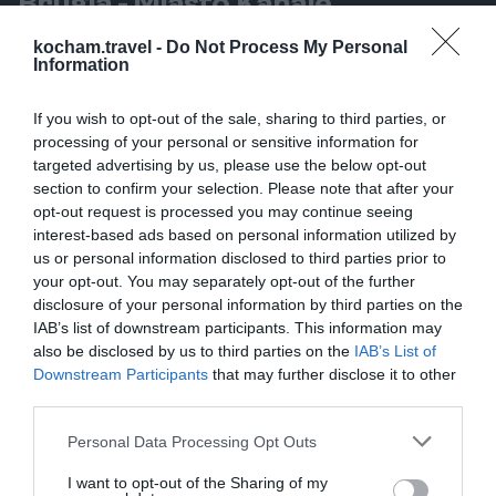
Brugia - Miasto Kanale
Brugia, znana jako Wenecja Północy, urzeka swoimi
kocham.travel -
Do Not Process My Personal
Information
malowniczymi kanałami i średniowieczną
architekturą. Spacerując wąskimi uliczkami,
If you wish to opt-out of the sale, sharing to third parties, or
przeżyjesz romantyczne chwile, a także będziesz
processing of your personal or sensitive information for
mógł podziwiać liczne zabytki. Warto także
targeted advertising by us, please use the below opt-out
zwiedzić Muzeum Chocola, gdzie można poznać
section to confirm your selection. Please note that after your
opt-out request is processed you may continue seeing
tajniki belgijskiej czekolady i spróbować lokalnych
interest-based ads based on personal information utilized by
specjałów. Brugia jest idealnym miejscem na relaks
us or personal information disclosed to third parties prior to
i delektowanie się życiem.
your opt-out. You may separately opt-out of the further
Atrakcje turystyczne w Brugii
disclosure of your personal information by third parties on the
IAB’s list of downstream participants. This information may
Brugnia oferuje szereg atrakcji, od zabytkowej
also be disclosed by us to third parties on the
IAB’s List of
dzwonnicy, po urokliwy rynek. Dzwonnica w Brugii, z
Downstream Participants
that may further disclose it to other
wysokością 83 metrów, jest nie tylko punktem
third parties.
widokowym, ale także symbolem miasta. Uwagę
Personal Data Processing Opt Outs
przyciągają także malownicze kościoły, jak Kościół
Najświętszej Marii Panny, w którym znajduje się
I want to opt-out of the Sharing of my