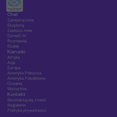
ekscytującego
na gastronomiczne
safari.
kitesurfingu po
doznania w Hiszpanii w
Chat
fascynującą
latach 2025-2026.
Zainspiruj mnie
obserwację odpływów
Eksploruj
i wizytę w Jozani
Zaskocz mnie
Forest.
Doradź mi
Rozmawiaj
Szukaj
Kierunki
Afryka
Azja
Europa
Ameryka Północna
Ameryka Południowa
Oceania
Wszystkie
Kontakt
Skontaktuj się z nami
Regulamin
Polityka prywatności