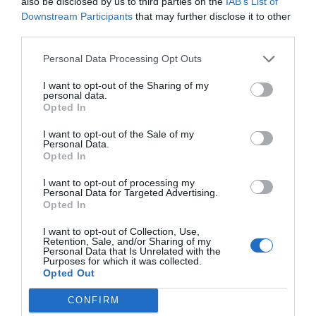
also be disclosed by us to third parties on the
IAB’s List of
struktury i ruiny, które są rozsiane po całym
Downstream Participants
that may further disclose it to other
kompleksie. Można tu podziwiać pozostałości
third parties.
budynków mieszkalnych, pochodzących z czasów
Personal Data Processing Opt Outs
Inków, a także systemy irygacyjne, które były
stosowane w tamtych czasach. Na terenie ruiny
I want to opt-out of the Sharing of my
personal data.
znajduje się również muzeum, które oferuje szereg
Opted In
wystaw dotyczących historii Inków oraz ich
I want to opt-out of the Sale of my
dziedzictwa. Spacerując po kompleksie, można
Personal Data.
Opted In
podziwiać piękne widoki na otaczające wzgórza i
doliny, co czyni wizytę w Ingapirca niezapomnianym
I want to opt-out of processing my
Personal Data for Targeted Advertising.
doświadczeniem.
Opted In
Inne atrakcje Cuenca
I want to opt-out of Collection, Use,
Retention, Sale, and/or Sharing of my
Cuenca oferuje wiele innych atrakcji, które
Personal Data that Is Unrelated with the
Purposes for which it was collected.
zadowolą zarówno miłośników historii, jak i osób
Opted Out
szukających relaksu. Wśród nich warto wymienić
CONFIRM
piękne parki, kościoły, muzea oraz lokalne rynki,