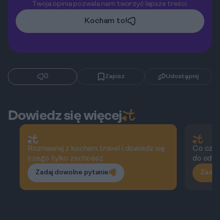
Twoja opinia pozwala nam tworzyć lepsze treści.
Kocham to!
0
Zapisz
Udostępnij
Dowiedz się więcej
Rozmawiaj z kocham.travel i dowiedz się
Co czyn
czego tylko zechcesz
do odwi
Zadaj dowolne pytanie
Zadaj