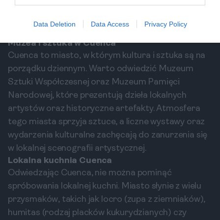
które pełne są życia. Każde z tych miejsc pokazuje
inny aspekt kultury Ekwadoru i tego, co czyni
Data Deletion
Data Access
Privacy Policy
Cuenca tak wyjątkowym miastem.
Muzea i sztuka w Cuenca
Cuenca to miasto, w którym kultura i sztuka są na
porządku dziennym. Warto odwiedzić Muzeum
Sztuki Współczesnej oraz Muzeum Pamięci
Narodowej, które prezentują dzieła lokalnych
artystów oraz historyczne artefakty. Atmosfera
tego miasta sprzyja sztuce, a liczne wystawy oraz
wydarzenia kulturalne zachęcają do zanurzenia się
w lokalnej scenografii artystycznej.
Lokalna kuchnia Cuenca
Odwiedzając Cuenca, nie można pominąć
spróbowania lokalnej kuchni. Miasto słynie z wielu
przysmaków, takich jak locro (zupa z ziemniaków),
humitas (rodzaj placków kukurydzianych) czy