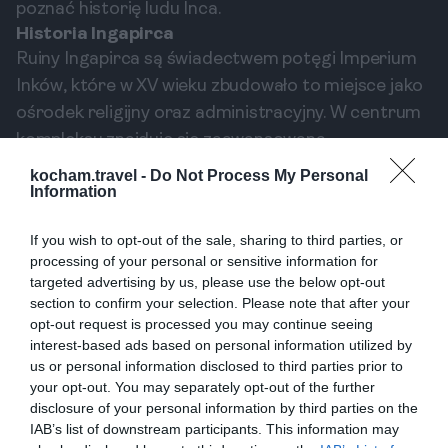
poznać historię ludu Inca.
Historia Ingapirca
Ruiny Ingapirca są świadectwem potęgi Imperium
Inków, które w XV wieku zbudowało to miejsce jako
ośrodek religijny oraz administracyjny. W centrum
kompleksu znajduje się zaawansowana
architektonicznie budowla znana jako Templo del
kocham.travel -
Do Not Process My Personal
Information
Sol, która stanowiła świątynię słońca. Otaczające ją
mury i tarasy są przykładem inżynieryjnych
If you wish to opt-out of the sale, sharing to third parties, or
umiejętności Inków. Zwiedzający mogą dowiedzieć
processing of your personal or sensitive information for
się więcej na temat kultury i zwyczajów ludów
targeted advertising by us, please use the below opt-out
zamieszkujących te tereny zarówno dzięki
section to confirm your selection. Please note that after your
opt-out request is processed you may continue seeing
przewodnikom, jak i dostępnym materiałom
interest-based ads based on personal information utilized by
edukacyjnym.
us or personal information disclosed to third parties prior to
Co zobaczyć w Ingapirca?
your opt-out. You may separately opt-out of the further
Podczas wizyty w Ingapirca warto zobaczyć nie
disclosure of your personal information by third parties on the
IAB’s list of downstream participants. This information may
tylko Templo del Sol, ale także różnorodne inne