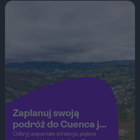
tym artykule przedstawimy
praktyczne wskazówki, jak efektywnie
zaplanować wydatki, aby cieszyć się
każdą chwilą spędzoną na tym
wyjątkowym kontynencie, nie
obciążając przy tym swojego portfela.
Zaplanuj swoją
podróż do Cuenca już
teraz!
Odkryj wspaniałe atrakcje, piękne