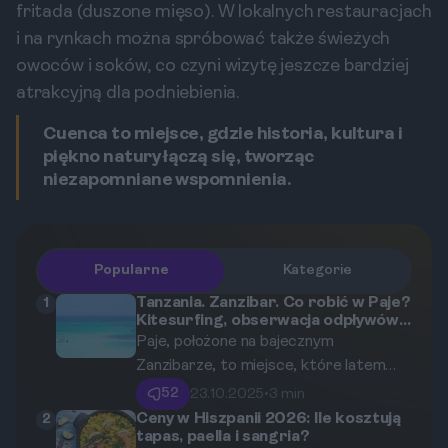
fritada (duszone mięso). W lokalnych restauracjach
i na rynkach można spróbować także świeżych
owoców i soków, co czyni wizytę jeszcze bardziej
atrakcyjną dla podniebienia.
Cuenca to miejsce, gdzie historia, kultura i
piękno natury łączą się, tworząc
niezapomniane wspomnienia.
Popularne
Kategorie
Tanzania. Zanzibar. Co robić w Paje?
1
Kitesurfing, obserwacja odpływów i
wizyta w Jozani Forest
Paje, położone na bajecznym
Zanzibarze, to miejsce, które latem
przyciąga rzesze turystów. Co więcej,
52
23.10.2025
•
3 min
zima to doskonały czas, aby odwiedzić
Ceny w Hiszpanii 2026: Ile kosztują
2
tapas, paella i sangria?
to miejsce! Ten przewodnik