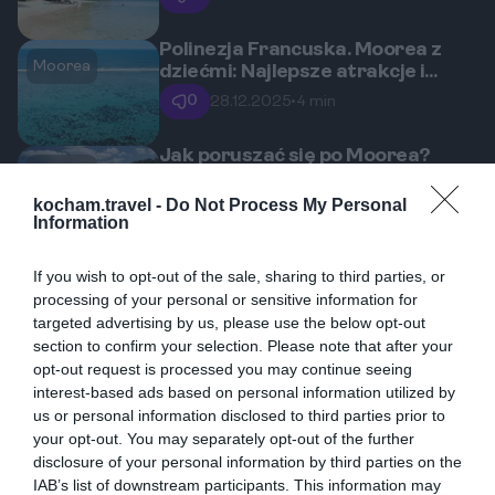
Polinezja Francuska. Moorea z
Moorea
dziećmi: Najlepsze atrakcje i
hotele dla rodzin
0
28.12.2025
•
4 min
Jak poruszać się po Moorea?
Moorea
Wynajem samochodu, skutera i
transport publiczny Le Truck
kocham.travel -
Do Not Process My Personal
0
19.11.2025
•
3 min
Information
Ceny na Moorea 2025/26: Jak
If you wish to opt-out of the sale, sharing to third parties, or
Moorea
zaplanować budżet na wakacje na
processing of your personal or sensitive information for
'magicznej wyspie'?
0
03.11.2025
•
5 min
targeted advertising by us, please use the below opt-out
section to confirm your selection. Please note that after your
opt-out request is processed you may continue seeing
interest-based ads based on personal information utilized by
Popularne
Top kierunki
us or personal information disclosed to third parties prior to
your opt-out. You may separately opt-out of the further
Moorea: Rajskie szlaki trekkingowe
1
disclosure of your personal information by third parties on the
z widokiem na Opunohu i Cooka.
IAB’s list of downstream participants. This information may
Odkryj najbardziej spektakularne trasy