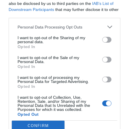
also be disclosed by us to third parties on the
IAB’s List of
trekkingowe na Moorea,
Downstream Participants
that may further disclose it to other
szmaragdowej wyspie Polinezji
1
19.03.2026
•
10 min
third parties.
Francuskiej. Ten przewodnik
Oceania. All Inclusive na Moorea:
2
Przewodnik po resortach z
poprowadzi Cię przez bujne dżungle,
Personal Data Processing Opt Outs
bungalowami na wodzie
Moorea jest jednym z najpiękniejszych
pola ananasowe i punkty widokowe, z
I want to opt-out of the Sharing of my
miejsc na Ziemi, które zachwyca nie
których roztaczają się zapierające
personal data.
tylko swoim krajobrazem, ale także
Opted In
dech w piersiach panoramy na
0
08.02.2026
•
3 min
bogatą kulturą i niezapomnianymi
legendarne zatoki Opunohu i Cooka.
Polinezja Francuska. Moorea z
3
I want to opt-out of the Sale of my
dziećmi: Najlepsze atrakcje i hotele
doświadczeniami. Posiada wiele
Personal Data.
dla rodzin
Moorea to jedna z najpiękniejszych
luksusowych ośrodków, które oferują
Opted In
wysp w Polinezji Francuskiej, idealna na
atrakcyjne pakiety all inclusive. Ten
I want to opt-out of processing my
wakacje rodzinne. Oferuje zarówno
przewodnik dotyczy najlepszych
0
28.12.2025
•
4 min
Personal Data for Targeted Advertising.
wspaniałe widoki, jak i mnóstwo atrakcji
Opted In
resortów z bungalowami na wodzie,
Jak poruszać się po Moorea?
4
Wynajem samochodu, skutera i
skierowanych do dzieci. W tym artykule
tras zwiedzania oraz najciekawszych
I want to opt-out of Collection, Use,
transport publiczny Le Truck
Witaj w naszym przewodniku po
przedstawiamy najlepsze hotele i
atrakcji, które umilą każdego
Retention, Sale, and/or Sharing of my
Personal Data that Is Unrelated with the
transporcie na wyspie Moorea!
atrakcje odpowiednie dla rodzin z
podróżnika.
Purposes for which it was collected.
Zastanawiasz się, jak najlepiej poruszać
dziećmi na tej urokliwej wyspie.
0
19.11.2025
•
3 min
Opted Out
się po tej malowniczej wyspie? Poniżej
Ceny na Moorea 2025/26: Jak
5
CONFIRM
zaplanować budżet na wakacje na
znajdziesz wiele praktycznych