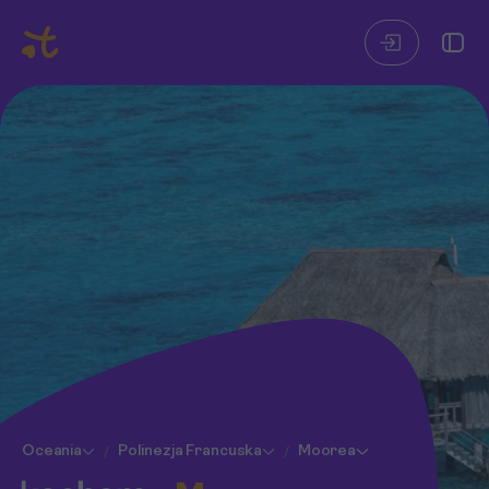
Oceania
Polinezja Francuska
Moorea
/
/