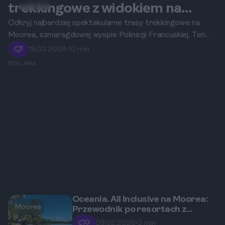
Moorea
trekkingowe z widokiem na
Opunohu i Cooka.
Odkryj najbardziej spektakularne trasy trekkingowe na
Moorea, szmaragdowej wyspie Polinezji Francuskiej. Ten
przewodnik poprowadzi Cię przez bujne dżungle, pola
1
19.03.2026
•
10 min
ananasowe i punkty widokowe, z których roztaczają się
REKLAMA
zapierające dech w piersiach panoramy na legendarne
zatoki Opunohu i Cooka.
Oceania. All Inclusive na Moorea:
Moorea
Przewodnik po resortach z
bungalowami na wodzie
0
08.02.2026
•
3 min