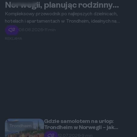
Trondheim
Norwegii, planując rodzinny
urlop z dziećmi?
Kompleksowy przewodnik po najlepszych dzielnicach,
hotelach i apartamentach w Trondheim, idealnych na
bezstresowy wyjazd z całą rodziną.
2
06.08.2026
•
11 min
REKLAMA
Gdzie samolotem na urlop:
Trondheim
Trondheim w Norwegii – jak
znaleźć bezpośrednie i tanie loty
2
12.07.2026
•
9 min