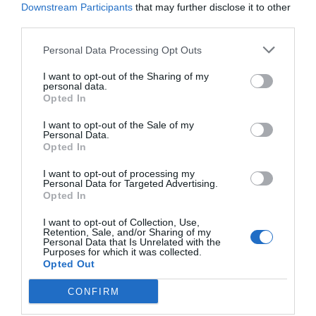
Downstream Participants
that may further disclose it to other
najtaniej dotrzeć do Trondheim? Ten
2
12.07.2026
•
9 min
third parties.
kompleksowy poradnik pomoże Ci
Gotowy plan zwiedzania: Trondheim,
4
Norwegia - 3 dni
znaleźć najlepsze połączenia lotnicze z
Personal Data Processing Opt Outs
Trondheim, trzecie co do wielkości
Polski. Porównujemy opcje
I want to opt-out of the Sharing of my
miasto Norwegii, to idealne połączenie
bezpośrednie i z przesiadkami,
personal data.
tysiącletniej historii, tętniącej życiem
podpowiadamy, kiedy rezerwować
2
18.06.2026
•
8 min
Opted In
kultury studenckiej i malowniczych
bilety i jak zorganizować transport z
Norwegia. Świeże owoce morza w
5
I want to opt-out of the Sale of my
Trondheim: gdzie szukać i co
krajobrazów. Ten kompleksowy
lotniska, aby Twój wyjazd był
Personal Data.
zamówić?
Odkryj kulinarną stolicę Norwegii,
przewodnik krok po kroku poprowadzi
Opted In
komfortowy i dopasowany do Twojego
Trondheim, przez pryzmat jej
Cię przez 3 intensywne dni zwiedzania,
budżetu.
I want to opt-out of processing my
największego skarbu – świeżych ryb i
dzięki czemu maksymalnie
1
06.06.2026
•
10 min
Personal Data for Targeted Advertising.
owoców morza. Ten przewodnik
Opted In
wykorzystasz swój czas i odkryjesz
poprowadzi Cię przez tętniący życiem
wszystkie najważniejsze atrakcje
I want to opt-out of Collection, Use,
targ rybny Ravnkloa, wskaże najlepsze
miasta.
Retention, Sale, and/or Sharing of my
Personal Data that Is Unrelated with the
restauracje serwujące morskie
Purposes for which it was collected.
przysmaki i podpowie, które dania, od
Opted Out
królewskiego kraba po kontrowersyjny
CONFIRM
rakfisk, musisz spróbować, aby w pełni
poczuć smak fiordów.