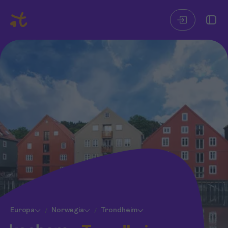
Europa
Norwegia
Trondheim
/
/