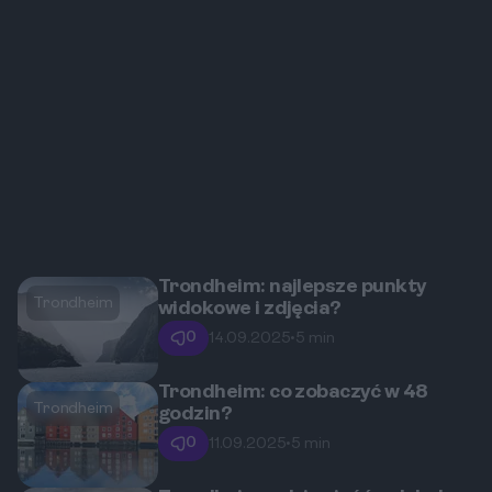
Trondheim: najlepsze punkty
Trondheim
widokowe i zdjęcia?
0
14.09.2025
•
5 min
Trondheim: co zobaczyć w 48
Trondheim
godzin?
0
11.09.2025
•
5 min