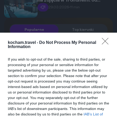
na zdjęcia w Trondheim: od
katedry Nidaros po kolorowe
1
29.03.2026
•
11 min
domki Bakklandet.
Popularne
Top kierunki
Norwegia. Śladami wikingów w
1
kocham.travel -
Do Not Process My Personal
Trondheim: od Nidaros do
Information
współczesnego miasta.
Odkryj Trondheim, miasto, gdzie
potężne sagi wikingów spotykają się z
If you wish to opt-out of the sale, sharing to third parties, or
nowoczesną technologią. Poznaj
4
10.04.2026
•
8 min
processing of your personal or sensitive information for
historię pierwszej stolicy Norwegii,
Gdzie nocować w Trondheim w
2
targeted advertising by us, please use the below opt-out
Norwegii, planując rodzinny urlop z
zachwyć się monumentalną katedrą
section to confirm your selection. Please note that after your
dziećmi?
Kompleksowy przewodnik po
Nidaros i poczuj niepowtarzalny klimat
opt-out request is processed you may continue seeing
najlepszych dzielnicach, hotelach i
kolorowych domów nad rzeką Nidelva.
interest-based ads based on personal information utilized by
apartamentach w Trondheim, idealnych
us or personal information disclosed to third parties prior to
To idealny przewodnik na
2
06.08.2026
•
11 min
your opt-out. You may separately opt-out of the further
na bezstresowy wyjazd z całą rodziną.
niezapomniany długi weekend w sercu
Gdzie samolotem na urlop:
3
disclosure of your personal information by third parties on the
Trondheim w Norwegii – jak znaleźć
Norwegii.
bezpośrednie i tanie loty z Polski?
IAB’s list of downstream participants. This information may
Planujesz urlop w Norwegii i
also be disclosed by us to third parties on the
IAB’s List of
zastanawiasz się, jak najłatwiej i