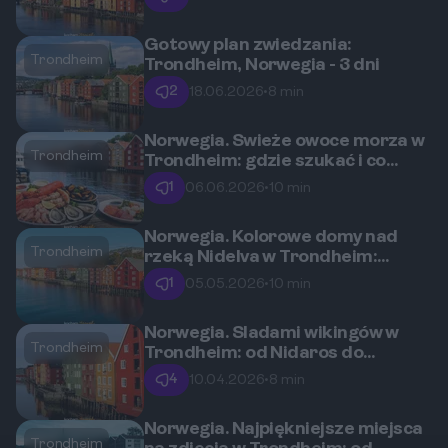
z Polski?
Gotowy plan zwiedzania:
Trondheim
Trondheim, Norwegia - 3 dni
2
18.06.2026
•
8 min
Norwegia. Świeże owoce morza w
Trondheim
Trondheim: gdzie szukać i co
zamówić?
1
06.06.2026
•
10 min
Norwegia. Kolorowe domy nad
Trondheim
rzeką Nidelva w Trondheim:
historia i najlepsze punkty
1
05.05.2026
•
10 min
widokowe.
Norwegia. Śladami wikingów w
Trondheim
Trondheim: od Nidaros do
współczesnego miasta.
4
10.04.2026
•
8 min
Norwegia. Najpiękniejsze miejsca
Trondheim