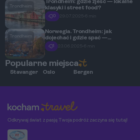
Trondheim: gdzie zjeść — lokalne
Trondheim
klasyki i street food?
0
29.07.2025
•
6 min
Norwegia. Trondheim: jak
Trondheim
dojechać i gdzie spać —
przejrzysty plan?
1
23.06.2025
•
6 min
Popularne miejsca
Stavanger
Oslo
Bergen
Odkrywaj świat z pasją Twoja podróż zaczyna się tutaj!