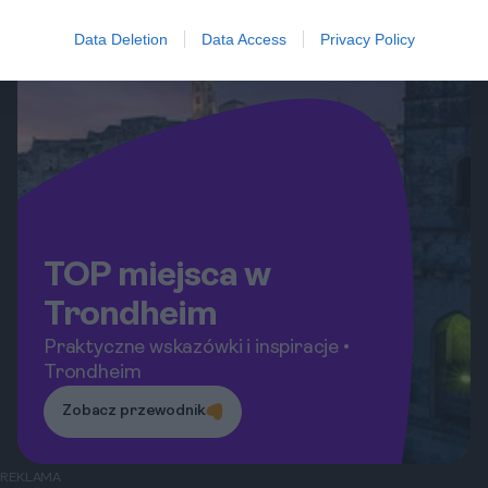
Data Deletion
Data Access
Privacy Policy
TOP miejsca w
Trondheim
Praktyczne wskazówki i inspiracje •
Trondheim
Zobacz przewodnik
REKLAMA