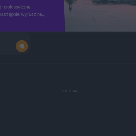
yj neoklasyczną
następnie wyrusz na
REKLAMA