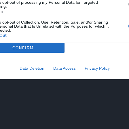
to opt-out of processing my Personal Data for Targeted
ing.
In
o opt-out of Collection, Use, Retention, Sale, and/or Sharing
ersonal Data that Is Unrelated with the Purposes for which it
lected.
Out
CONFIRM
Data Deletion
Data Access
Privacy Policy