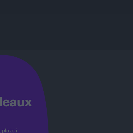
deaux
plaże i