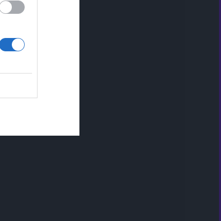
skosztować miejscowej kuchni.
Zaplanuj swoją podróż,
korzystając z naszego
przewodnika, który pomoże Ci w
pełni wykorzystać ten czas.