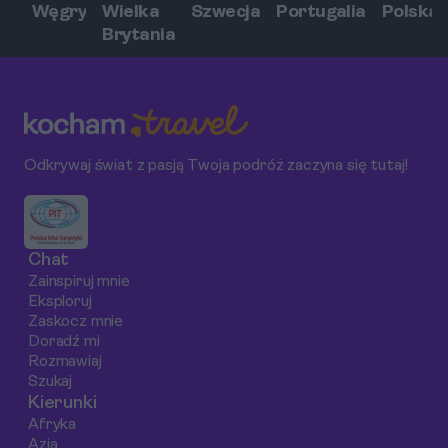
Węgry
Wielka
Szwecja
Portugalia
Polska
Brytania
Odkrywaj świat z pasją Twoja podróż zaczyna się tutaj!
Chat
Zainspiruj mnie
Eksploruj
Zaskocz mnie
Doradź mi
Rozmawiaj
Szukaj
Kierunki
Afryka
Azja