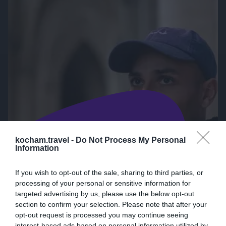
kocham.travel -
Do Not Process My Personal
Information
Co zjeść w Danii?
If you wish to opt-out of the sale, sharing to third parties, or
processing of your personal or sensitive information for
targeted advertising by us, please use the below opt-out
section to confirm your selection. Please note that after your
Praktyczne wskazówki i inspiracje •
opt-out request is processed you may continue seeing
Dania
interest-based ads based on personal information utilized by