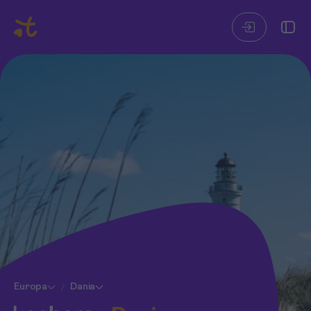
Europa
Dania
/