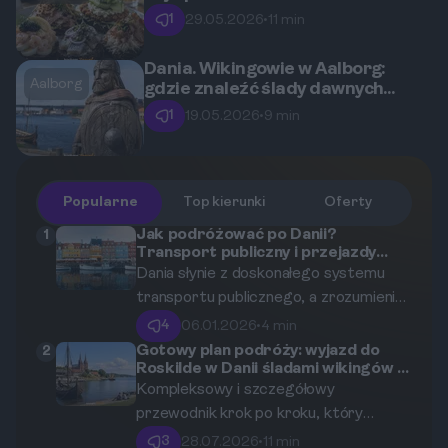
Przewodnik po kultowych
1
29.05.2026
•
11 min
duńskich kanapkach.
Dania. Wikingowie w Aalborg:
Aalborg
gdzie znaleźć ślady dawnych
wojowników nad Limfjordem?
1
19.05.2026
•
9 min
Popularne
Top kierunki
Oferty
Jak podróżować po Danii?
1
Transport publiczny i przejazdy
przez mosty
Dania słynie z doskonałego systemu
transportu publicznego, a zrozumienie
jego funkcjonowania może znacznie
4
06.01.2026
•
4 min
ułatwić Twoje podróże. Od Kopenhagi
Gotowy plan podróży: wyjazd do
2
Roskilde w Danii śladami wikingów z
po mniejsze miasteczka, dostęp do
czasem na relaks nad fiordem
Kompleksowy i szczegółowy
transportu jest prosty i wydajny.
przewodnik krok po kroku, który
Dlatego przygotowaliśmy ten
pomoże Ci idealnie zaplanować wyjazd
przewodnik, abyś mógł w pełni
3
28.07.2026
•
11 min