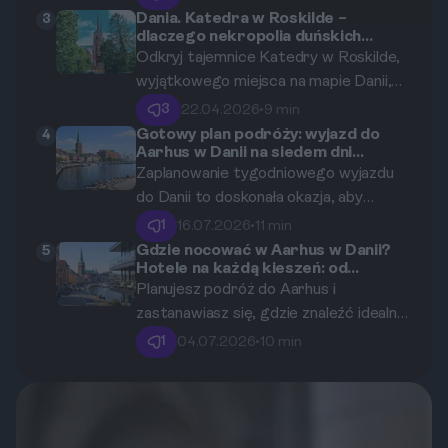
do dawnej stolicy Danii, łącząc
wykorzystać wszystkie możliwości,
Dania. Katedra w Roskilde –
3
dlaczego nekropolia duńskich
historyczne odkrycia z głębokim
które oferuje Dania.
królów trafiła na listę UNESCO?
Odkryj tajemnice Katedry w Roskilde,
wypoczynkiem na łonie natury.
wyjątkowego miejsca na mapie Danii,
gdzie historia monarchii splata się z
3
22.04.2026
•
9 min
architektonicznym geniuszem.
Gotowy plan podróży: wyjazd do
4
Aarhus w Danii na siedem dni
Dowiedz się, dlaczego ta
pełnych relaksu i niespiesznego
Zaplanowanie tygodniowego wyjazdu
majestatyczna budowla, będąca
zwiedzania
do Danii to doskonała okazja, aby
miejscem spoczynku niemal 40
zwolnić tempo i nacieszyć się
duńskich królów i królowych, została
1
16.07.2026
•
11 min
skandynawskim stylem życia. Ten
uhonorowana wpisem na Listę
Gdzie nocować w Aarhus w Danii?
5
Hotele na każdą kieszeń: od
przewodnik krok po kroku pomoże Ci
Światowego Dziedzictwa UNESCO.
budżetowych opcji po luksusowe
Planujesz podróż do Aarhus i
zorganizować idealny urlop w Aarhus.
apartamenty.
zastanawiasz się, gdzie znaleźć idealny
nocleg? Ten kompleksowy przewodnik
1
04.07.2026
•
10 min
pomoże Ci odkryć najlepsze hotele,
apartamenty i hostele w duńskim
„Mieście Uśmiechu”, dopasowane do
Twojego budżetu i stylu podróżowania.