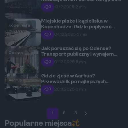
Tivoli i piwo?
0
13.12.2025
•
2 min
Miejskie plaże i kąpieliska w
Kopenhaga
Kopenhadze: Gdzie popływać
latem?
0
04.12.2025
•
5 min
Jak poruszać się po Odense?
Odense
Transport publiczny i wynajem
rowerów
0
01.12.2025
•
5 min
Gdzie zjeść w Aarhus?
Aarhus
Przewodnik po najlepszych
restauracjach i street foodzie
0
20.11.2025
•
3 min
1
2
3
Popularne miejsca