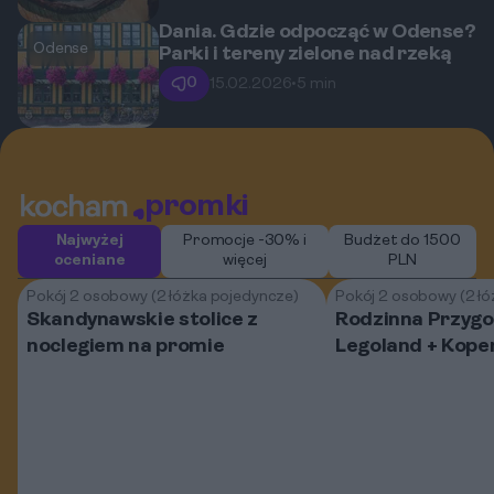
Dania. Gdzie odpocząć w Odense?
Odense
Parki i tereny zielone nad rzeką
0
15.02.2026
•
5 min
promki
Najwyżej
Promocje -30% i
Budżet do 1500
oceniane
więcej
PLN
Pokój 2 osobowy (2 łóżka pojedyncze)
Pokój 2 osobowy (2 ł
Skandynawskie stolice z
Rodzinna Przygo
noclegiem na promie
Legoland + Kopen