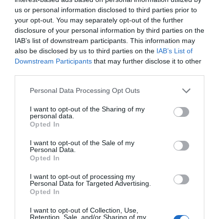
Poznaj smaki
us or personal information disclosed to third parties prior to
your opt-out. You may separately opt-out of the further
disclosure of your personal information by third parties on the
REKLAMA
IAB’s list of downstream participants. This information may
also be disclosed by us to third parties on the
IAB’s List of
Downstream Participants
that may further disclose it to other
third parties.
Personal Data Processing Opt Outs
I want to opt-out of the Sharing of my
personal data.
Opted In
I want to opt-out of the Sale of my
Personal Data.
Opted In
Dania. Szlakiem murali w Aalborg:
I want to opt-out of processing my
Aalborg
gdzie znaleźć najlepszą sztukę
Personal Data for Targeted Advertising.
uliczną?
Opted In
1
04.05.2026
•
8 min
I want to opt-out of Collection, Use,
Retention, Sale, and/or Sharing of my
Dania. Katedra w Roskilde –