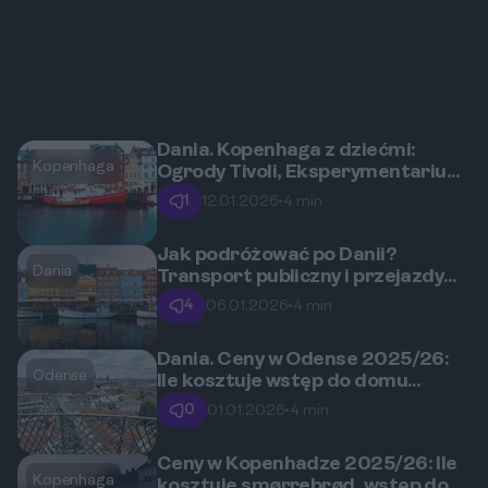
Dania. Kopenhaga z dziećmi:
Kopenhaga
Ogrody Tivoli, Eksperymentarium
i inne atrakcje
1
12.01.2026
•
4 min
Jak podróżować po Danii?
Dania
Transport publiczny i przejazdy
przez mosty
4
06.01.2026
•
4 min
Dania. Ceny w Odense 2025/26:
Odense
Ile kosztuje wstęp do domu
Andersena, obiad i transport?
0
01.01.2026
•
4 min
Ceny w Kopenhadze 2025/26: Ile
Kopenhaga
kosztuje smørrebrød, wstęp do