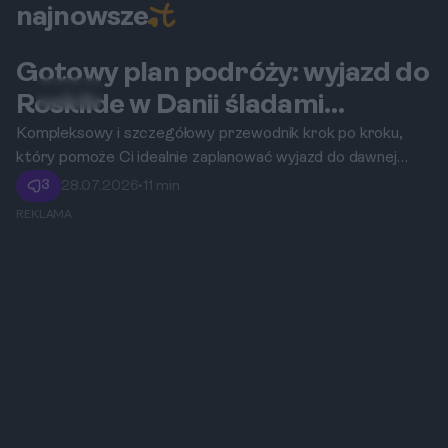
najnowsze
Gotowy plan podróży: wyjazd do
Roskilde
Roskilde w Danii śladami
wikingów z czasem na relaks nad
Kompleksowy i szczegółowy przewodnik krok po kroku,
który pomoże Ci idealnie zaplanować wyjazd do dawnej
fiordem
stolicy Danii, łącząc historyczne odkrycia z głębokim
3
28.07.2026
•
11 min
wypoczynkiem na łonie natury.
REKLAMA