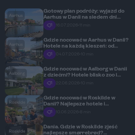
Gotowy plan podróży: wyjazd do
Aarhus
Aarhus w Danii na siedem dni
pełnych relaksu i niespiesznego
1
16.07.2026
•
11 min
zwiedzania
Gdzie nocować w Aarhus w Danii?
Aarhus
Hotele na każdą kieszeń: od
budżetowych opcji po luksusowe
1
04.07.2026
•
10 min
apartamenty.
Gdzie nocować w Aalborg w Danii
Aalborg
z dziećmi? Hotele blisko zoo i
parków.
1
22.06.2026
•
10 min
Gdzie nocować w Roskilde w
Roskilde
Danii? Najlepsze hotele i
apartamenty dla rodzin z dziećmi.
1
10.06.2026
•
8 min
Dania. Gdzie w Roskilde zjeść
Roskilde
najlepsze smørrebrød?