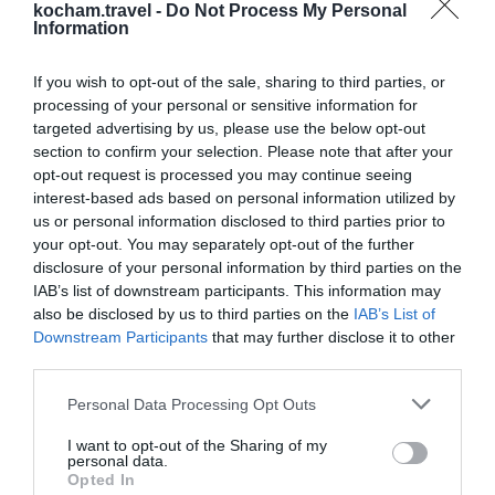
0
07.07.2025
•
4 min
kocham.travel -
Do Not Process My Personal
Information
If you wish to opt-out of the sale, sharing to third parties, or
processing of your personal or sensitive information for
Popularne
Top kierunki
targeted advertising by us, please use the below opt-out
section to confirm your selection. Please note that after your
Chorwacja. Morskie Organy i
1
opt-out request is processed you may continue seeing
Pozdrowienie Słońca – unikalne
interest-based ads based on personal information utilized by
atrakcje Zadaru, które trzeba
Odkryj dwie najbardziej niezwykłe
us or personal information disclosed to third parties prior to
zobaczyć.
atrakcje Chorwacji, które łączą naturę,
your opt-out. You may separately opt-out of the further
sztukę i technologię. Zadar, perła
1
03.04.2026
•
10 min
disclosure of your personal information by third parties on the
Dalmacji, zaprasza na niezapomniany
IAB’s list of downstream participants. This information may
Zadar: gdzie zjeść — lokalne klasyki
2
i street food?
spektakl dźwięku i światła,
also be disclosed by us to third parties on the
IAB’s List of
Zadar, malownicze miasto położone na
Downstream Participants
that may further disclose it to other
rozgrywający się każdego dnia na jego
third parties.
chorwackim wybrzeżu Adriatyku, jest
nadmorskiej promenadzie.
znane nie tylko ze swojej bogatej
0
11.09.2025
•
3 min
Personal Data Processing Opt Outs
historii i kultury, ale również ze
Weekend w Zadarze: 48 godzin
3
znakomitej kuchni. W tym przewodniku
Zadar to jedno z najpiękniejszych miejsc
I want to opt-out of the Sharing of my
personal data.
omówimy najlepsze miejsca, gdzie
w Chorwacji, które można odkryć w
Opted In
można spróbować lokalnych klasyków i