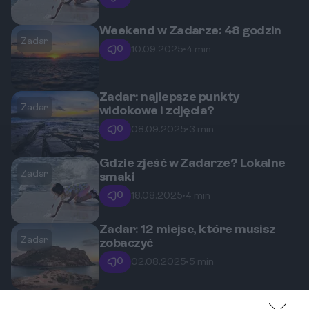
Weekend w Zadarze: 48 godzin
Zadar
0
10.09.2025
•
4 min
Zadar: najlepsze punkty
Zadar
widokowe i zdjęcia?
0
08.09.2025
•
3 min
Gdzie zjeść w Zadarze? Lokalne
Zadar
smaki
0
18.08.2025
•
4 min
Zadar: 12 miejsc, które musisz
Zadar
zobaczyć
0
02.08.2025
•
5 min
Zadar: co zobaczyć w 48 godzin?
Zadar