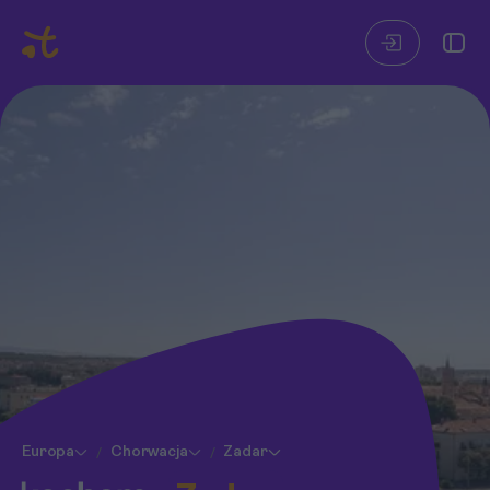
Europa
Chorwacja
Zadar
/
/