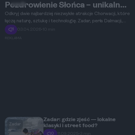
Zadar
Pozdrowienie Słońca – unikalne
atrakcje Zadaru, które trzeba
Odkryj dwie najbardziej niezwykłe atrakcje Chorwacji, które
łączą naturę, sztukę i technologię. Zadar, perła Dalmacji,
zobaczyć.
zaprasza na niezapomniany spektakl dźwięku i światła,
1
03.04.2026
•
10 min
rozgrywający się każdego dnia na jego nadmorskiej
REKLAMA
promenadzie.
Zadar: gdzie zjeść — lokalne
Zadar
klasyki i street food?
0
11.09.2025
•
3 min