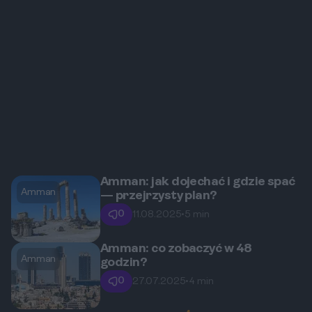
Amman: jak dojechać i gdzie spać
Amman
— przejrzysty plan?
0
11.08.2025
•
5 min
Amman: co zobaczyć w 48
Amman
godzin?
0
27.07.2025
•
4 min