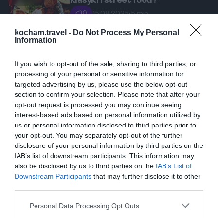
klasyki i street food?
0
15.08.2025
•
5 min
kocham.travel -
Do Not Process My Personal
Information
Popularne
Top kierunki
If you wish to opt-out of the sale, sharing to third parties, or
City Break w Ammanie: Co zobaczyć
1
processing of your personal or sensitive information for
w tętniącej życiem stolicy Jordanii?
targeted advertising by us, please use the below opt-out
Amman, stolica Jordanii, to miasto,
section to confirm your selection. Please note that after your
które nie przestaje zaskakiwać. Mimo
opt-out request is processed you may continue seeing
że stanowi jedynie przystanek dla wielu
interest-based ads based on personal information utilized by
1
14.02.2026
•
4 min
us or personal information disclosed to third parties prior to
turystów udających się do bardziej
Jordania. Trekking w okolicach
2
your opt-out. You may separately opt-out of the further
Ammanu: Odkryj rezerwaty
znanych atrakcji, takich jak Petra czy
disclosure of your personal information by third parties on the
przyrody i szlaki. Pustynia Wadi
Jordania, kraj pełen zabytków oraz
Wadi Rum, to warto poświęcić
Rum.
IAB’s list of downstream participants. This information may
niepowtarzalnych krajobrazów, to raj
przynajmniej jeden dzień na odkrycie
also be disclosed by us to third parties on the
IAB’s List of
dla miłośników trekkingu. W tej podróży
jego czaru. W tym wpisie podzielę się
1
03.02.2026
•
4 min
Downstream Participants
that may further disclose it to other
odkryjemy nie tylko majestatyczną
swoimi doświadczeniami oraz
Jordania. Zwiedzanie Ammanu:
3
third parties.
Rzymski teatr, Cytadela i souki -
Petrę, ale także szereg rezerwatów
najważniejszymi miejscami, które warto
plan na 2 dni
Amman, stolic Jordanii, to miasto,
przyrody, górskich szlaków oraz
Personal Data Processing Opt Outs
zobaczyć w Ammanie. Przygotuj się na
które łączy w sobie bogatą historię z
pustynnych dolin.