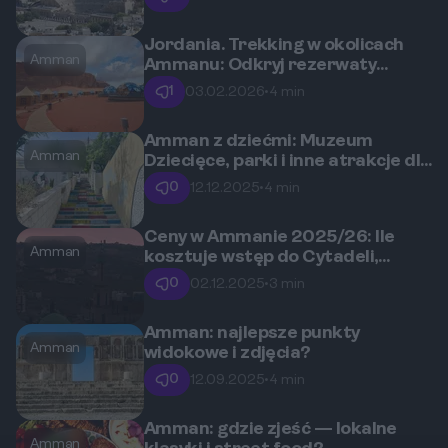
Jordania. Trekking w okolicach
Amman
Ammanu: Odkryj rezerwaty
przyrody i szlaki. Pustynia Wadi
1
03.02.2026
•
4 min
Rum.
Amman z dziećmi: Muzeum
Amman
Dziecięce, parki i inne atrakcje dla
rodzin
0
12.12.2025
•
4 min
Ceny w Ammanie 2025/26: Ile
Amman
kosztuje wstęp do Cytadeli,
falafel i taksówki?
0
02.12.2025
•
3 min
Amman: najlepsze punkty
Amman
widokowe i zdjęcia?
0
12.09.2025
•
4 min
Amman: gdzie zjeść — lokalne
Amman