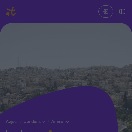
Azja
Jordania
Amman
/
/