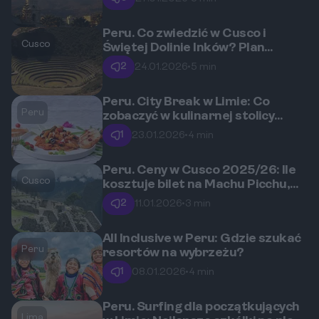
Peru. Co zwiedzić w Cusco i
Cusco
Świętej Dolinie Inków? Plan
zwiedzania przed Machu Picchu.
2
24.01.2026
•
5 min
Peru. City Break w Limie: Co
Peru
zobaczyć w kulinarnej stolicy
Ameryki Południowej?
1
23.01.2026
•
4 min
Peru. Ceny w Cusco 2025/26: Ile
Cusco
kosztuje bilet na Machu Picchu,
pisco sour i obiad?
2
11.01.2026
•
3 min
All Inclusive w Peru: Gdzie szukać
Peru
resortów na wybrzeżu?
1
08.01.2026
•
4 min
Peru. Surfing dla początkujących
Lima