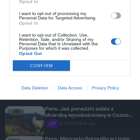
Opted In
Poznaj smaki
I want to opt-out of processing my
Personal Data for Targeted Advertising.
Opted In
REKLAMA
I want to opt-out of Collection, Use,
Retention, Sale, and/or Sharing of my
Personal Data that Is Unrelated with the
Purposes for which it was collected.
Opted Out
CONFIRM
Data Deletion
Data Access
Privacy Policy
Peru. Jak poradzić sobie z
Cusco
chorobą wysokościową w Cusco?
Sprawdzone porady.
9
12.04.2026
•
9 min
Peru. Mercado Surquillo w Limie: