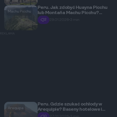
Peru. Jak zdobyć Huayna Picchu
Machu Picchu
lub Montaña Machu Picchu?
Dodatkowe bilety i porady
2
29.01.2026
•
3 min
REKLAMA
Peru. Gdzie szukać ochłody w
Arequipa
Arequipie? Baseny hotelowe i
tereny rekreacyjne
0
27.01.2026
•
3 min