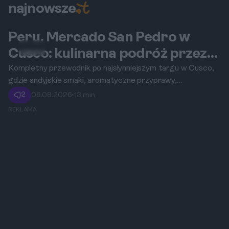
najnowsze
Peru. Mercado San Pedro w
Cusco
Cusco: kulinarna podróż przez
andyjskie owoce, sery i lokalne
Kompletny przewodnik po najsłynniejszym targu w Cusco,
gdzie andyjskie smaki, aromatyczne przyprawy,
przyprawy.
egzotyczne owoce i tradycyjne potrawy tworzą
2
06.08.2026
•
13 min
niezapomniane kulinarne doświadczenie dla każdego
REKLAMA
podróżnika.