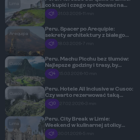
Lima
co kupić i czego spróbować na
lokalnym targu?
1
31.03.2026
•
11 min
Peru. Spacer po Arequipie:
Arequipa
sekrety architektury z białego
sillar.
1
18.03.2026
•
7 min
Peru. Machu Picchu bez tłumów:
Cusco
Najlepsze godziny i trasy, by
poczuć magię Inków
4
15.03.2026
•
10 min
Peru. Hotele All Inclusive w Cusco:
Cusco
Czy warto rezerwować taką
opcję?
0
27.02.2026
•
3 min
Peru. City Break w Limie:
Lima
Weekend w kulinarnej stolicy
Ameryki Południowej
1
30.01.2026
•
5 min