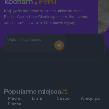
Peru
Kraj, gdzie podążysz ścieżkami Inków do Machu
Picchu. Czeka tu na Ciebie tajemnicze linie Nazca,
świeże ceviche w Limie i trzcinowe wyspy na
jeziorze Titicaca.
Popularne miejsca
Machu
Lima
Cusco
Arequipa
Picchu