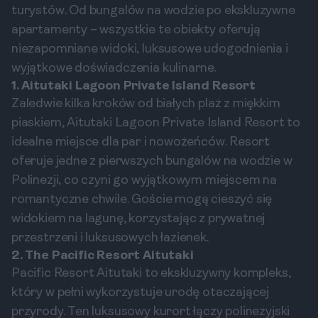
turystów. Od bungalów na wodzie po ekskluzywne
apartamenty – wszystkie te obiekty oferują
niezapomniane widoki, luksusowe udogodnienia i
wyjątkowe doświadczenia kulinarne.
1. Aitutaki Lagoon Private Island Resort
Zaledwie kilka kroków od białych plaż z miękkim
piaskiem, Aitutaki Lagoon Private Island Resort to
idealne miejsce dla par i nowożeńców. Resort
oferuje jedne z pierwszych bungalów na wodzie w
Polinezji, co czyni go wyjątkowym miejscem na
romantyczne chwile. Goście mogą cieszyć się
widokiem na lagunę, korzystając z prywatnej
przestrzeni i luksusowych łazienek.
2. The Pacific Resort Aitutaki
Pacific Resort Aitutaki to ekskluzywny kompleks,
który w pełni wykorzystuje urodę otaczającej
przyrody. Ten luksusowy kurort łączy polinezyjski