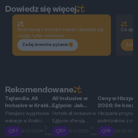
Dowiedz się więcej
Rozmawiaj z kocham.travel i dowiedz się
Co spra
czego tylko zechcesz
Zadaj dowolne pytanie
Zadaj
Rekomendowane
Tajlandia. All
All Inclusive w
Ceny w Hiszpan
Krabi
Egipt
Hiszpania
Inclusive w Krabi:
Egipcie: Jak
2026: Ile koszt
Przewodnik po
wybrać dobry
tapas, paella i
Planujesz wyjątkowe
Hotele all inclusive w
Hiszpania przyciąg
resortach w Ao
hotel i na co
sangria?
wakacje w Krabi i
Egipcie oferują
podróżników z cał
Nang i na Railay
uważać?
5
4
preferujesz opcję all
niezapomniane
świata, a jednym z j
57
57
39
21.01.2026
•
13.11.2025
•
06.02.202
min
min
inclusive? Ten
wakacje. Dzięki
największych urok