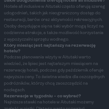
Jakie udogodnienia oferują hotele all inclusive?
Hotele all inclusive w Aitutaki często oferują szereg
udogodnień, takich jak nieograniczony dostęp do
restauracji, barów oraz aktywności rekreacyjnych.
Osoby decydujące się na taki wybór mogą liczyć na
codzienne atrakcje, a także możliwość korzystania
z wypożyczalni sprzętu wodnego.
Który miesiąc jest najtańszy na rezerwację
hotelu?
Podczas planowania wizyty w Aitutaki warto
wiedzieć, że lipiec jest najtańszym miesiącem na
rezerwację hoteli, podczas gdy październik oferuje
najwyższe ceny. To świetna wiedza dla oszczędnych
podróżników, którzy chcą zaoszczędzić na
noclegach.
Rezerwacje w tygodniu – co wybrać?
Najniższe stawki na hotele w Aitutaki możemy
znaleźć w piątki. Dlatego warto rozważyć