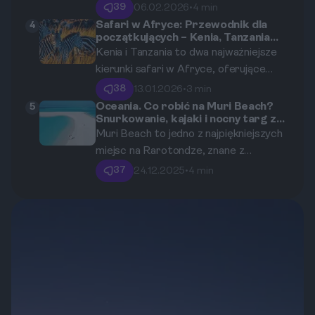
największych uroków jest wyjątkowa
sprawdzonych hoteli oraz praktyczne
39
06.02.2026
•
4 min
kuchnia. W tym artykule przyjrzymy się
porady dotyczące wyboru idealnego
Safari w Afryce: Przewodnik dla
4
początkujących – Kenia, Tanzania
cenom najpopularniejszych potraw,
miejsca na odpoczynek.
czy RPA?
Kenia i Tanzania to dwa najważniejsze
takich jak tapas, paella oraz tradycyjny
kierunki safari w Afryce, oferujące
napój - sangria. Dowiedz się, jak
wyjątkowe doświadczenia i
zbudować budżet na gastronomiczne
38
13.01.2026
•
3 min
niezapomniane widoki. Wybór między
doznania w Hiszpanii w latach 2025-
Oceania. Co robić na Muri Beach?
5
Snurkowanie, kajaki i nocny targ z
nimi może być trudny, dlatego ten
2026.
jedzeniem
Muri Beach to jedno z najpiękniejszych
przewodnik pomoże Ci podjąć decyzję
miejsc na Rarotondze, znane z
dotyczącą Twojej pierwszej podróży
krystalicznie czystej wody i białego
na safari.
37
24.12.2025
•
4 min
piasku. Jeśli nie wiesz, co robić w tym
rajskim miejscu, ten przewodnik
pomoże Ci odkryć najlepsze atrakcje,
takie jak snurkowanie, kajakarstwo i
lokalne jedzenie na nocnym targu.