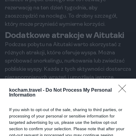
rezerwację na ten dzień tygodnia, aby
zaoszczędzić na noclegu. To drobny szczegół,
który może przynieść wymierne korzyści.
Dodatkowe atrakcje w Aitutaki
Podczas pobytu na Aitutaki warto skorzystać z
różnych atrakcji, które oferuje wyspa. Można
spróbować snorkelingu, nurkowania lub zwiedzać
pobliskie wyspy. Każda z tych aktywności dostarcza
niezapomnianych wrażeń i umożliwia jeszcze
głębsze poznanie uroków tej tropikalnej lokalizacji.
kocham.travel -
Do Not Process My Personal
1. Nurkowanie
Information
Aitutaki to raj dla miłośników nurkowania.
Krystaliczne wody i bogate życie morskie tworzą
If you wish to opt-out of the sale, sharing to third parties, or
processing of your personal or sensitive information for
idealne warunki do eksploracji podwodnych
targeted advertising by us, please use the below opt-out
skarbów. Wiele hoteli oferuje wypożyczalnie
section to confirm your selection. Please note that after your
sprzętu nurkowego oraz organizuje wycieczki z
opt-out request is processed you may continue seeing