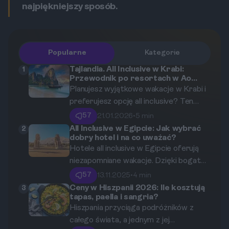
najpiękniejszy sposób.
Popularne
Kategorie
Tajlandia. All Inclusive w Krabi:
1
Przewodnik po resortach w Ao
Nang i na Railay
Planujesz wyjątkowe wakacje w Krabi i
preferujesz opcję all inclusive? Ten
przewodnik pomoże Ci odkryć
57
21.01.2026
•
5 min
najlepsze resorty w Ao Nang i na Railay,
All Inclusive w Egipcie: Jak wybrać
2
dobry hotel i na co uważać?
idealne dla osób ceniących relaks i
Hotele all inclusive w Egipcie oferują
wygodę. Dowiedz się, co oferują
niezapomniane wakacje. Dzięki bogatej
hotele, oraz jakie atrakcje czekają na
ofercie, pięknym plażom i słońcu przez
Ciebie w tej bajecznej części Tajlandii.
57
13.11.2025
•
4 min
cały rok, łatwo się w nich zakochać. Ale
Ceny w Hiszpanii 2026: Ile kosztują
3
tapas, paella i sangria?
jak nie zgubić się w gąszczu ofert? W
Hiszpania przyciąga podróżników z
tym artykule znajdziesz szczegółowe
całego świata, a jednym z jej
informacje na temat pięciu