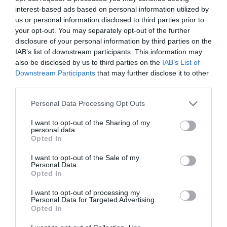
interest-based ads based on personal information utilized by
przewodnikiem.
us or personal information disclosed to third parties prior to
2. Snorkeling
your opt-out. You may separately opt-out of the further
Snorkeling w Aitutaki to obowiązkowy punkt
disclosure of your personal information by third parties on the
programu. Można podziwiać rafy koralowe i
IAB’s list of downstream participants. This information may
różnorodne gatunki ryb, korzystając z
also be disclosed by us to third parties on the
IAB’s List of
Downstream Participants
that may further disclose it to other
oferowanych przez hotele pakietów. Nie zapomnij
third parties.
zabrać ze sobą aparatu, aby uwiecznić
niepowtarzalne chwile.
Personal Data Processing Opt Outs
3. Wycieczki po lagunie
I want to opt-out of the Sharing of my
Nie można przegapić wycieczek po lagunie Aitutaki.
personal data.
Opted In
Wiele hoteli organizuje rejony podróże, które dają
możliwość odkrycia mniej dostępnych miejsc oraz
I want to opt-out of the Sale of my
Personal Data.
poznania lokalnej kultury. Uczestnicy maja okazję
Opted In
skosztować tradycyjnych dań oraz poznać historię
I want to opt-out of processing my
wyspy.
Personal Data for Targeted Advertising.
Opted In
Podsumowanie