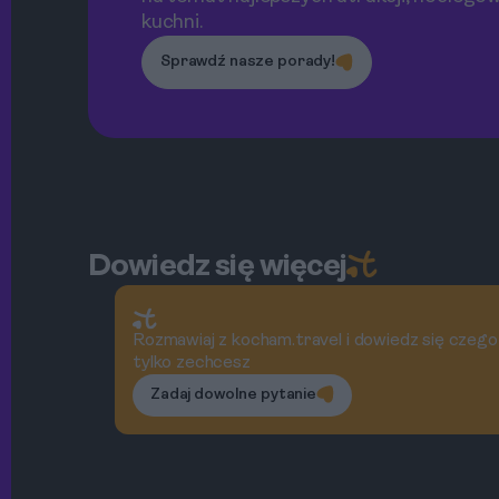
kuchni.
Sprawdź nasze porady!
Dowiedz się więcej
Rozmawiaj z kocham.travel i dowiedz się czego
tylko zechcesz
Zadaj dowolne pytanie