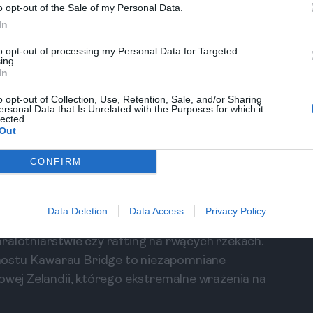
o opt-out of the Sale of my Personal Data.
In
to opt-out of processing my Personal Data for Targeted
ipu. Statek odpływa z centrum Queenstown i
ing.
he Remarkables oraz wzgórze Cecil Peak. Rejs
In
doków, a możliwość wysiadania na farmie Walter
o opt-out of Collection, Use, Retention, Sale, and/or Sharing
ia tę wyprawę. Na pokładzie znajduje się bar,
ersonal Data that Is Unrelated with the Purposes for which it
lected.
.
Out
równo miłośnicy przygód, jak i ci
CONFIRM
 siebie.
ueenstown
Data Deletion
Data Access
Privacy Policy
kstremalnych. Miasto to miejsce, gdzie można
ralotniarstwie czy rafting na rwących rzekach.
mostu Kawarau Bridge to niezapomniane
Nowej Zelandii, którego ekstremalne wrażenia na