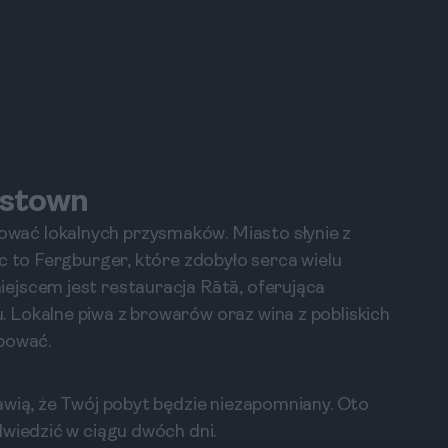
nstown
ać lokalnych przysmaków. Miasto słynie z
c to Fergburger, które zdobyło serca wielu
ejscem jest restauracja Rātā, oferująca
 Lokalne piwa z browarów oraz wina z pobliskich
óbować.
awią, że Twój pobyt będzie niezapomniany. Oto
dwiedzić w ciągu dwóch dni.