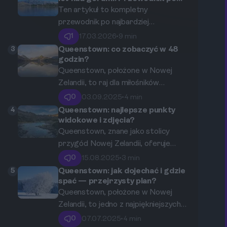
najbardziej ekstremalnych
bungee, gigantycznych huśtawkach,
Ten artykuł to kompletny
atrakcjach Queenstown.
zjazdach na linie i innych
przewodnik po najbardziej
ekstremalnych atrakcjach, które
ekscytujących i podnoszących
1
17.03.2026
•
9 min
sprawią, że Twoje serce zabije
adrenalinę atrakcjach w
3
Queenstown: co zobaczyć w 48
szybciej.
Queenstown, światowej stolicy
godzin?
przygody. Odkryj, gdzie skoczyć na
Queenstown, położone w Nowej
bungee, jak poczuć swobodny lot
Zelandii, to raj dla miłośników
podczas skoku ze spadochronem i
przygód i niezwykłych widoków.
0
03.09.2025
•
4 min
jak zmierzyć się z rwącymi rzekami
Zaledwie 48 godzin w tym
4
Queenstown: najlepsze punkty
Nowej Zelandii.
urzekającym miasteczku wystarczy,
widokowe i zdjęcia?
aby zakochać się w jego pięknie.
Queenstown, znane jako stolicy
Odkryj najlepsze miejsca i atrakcje,
przygód Nowej Zelandii, oferuje
które czekają na Ciebie w
niesamowite widoki na otaczające je
0
15.08.2025
•
3 min
Queenstown.
góry i jeziora. Jest to miejsce, które
5
Queenstown: jak dojechać i gdzie
zachwyca nie tylko adrenalinką, ale
spać — przejrzysty plan?
także niezwykłymi krajobrazami,
Queenstown, położone w Nowej
które zachęcają do robienia zdjęć. W
Zelandii, to jedno z najpiękniejszych
tym przewodniku przedstawimy
miejsc na świecie. Każdego roku
0
07.07.2025
•
4 min