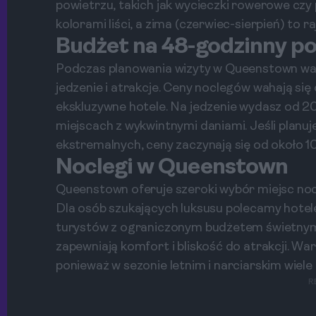
powietrzu, takich jak wycieczki rowerowe czy
kolorami liści, a zima (czerwiec-sierpień) to ra
Budżet na 48-godzinny p
Podczas planowania wizyty w Queenstown wart
jedzenie i atrakcje. Ceny noclegów wahają s
ekskluzywne hotele. Na jedzenie wydasz od 
miejscach z wykwintnymi daniami. Jeśli planuje
ekstremalnych, ceny zaczynają się od około 
Noclegi w Queenstown
Queenstown oferuje szeroki wybór miejsc n
Dla osób szukających luksusu polecamy hotele z
turystów z ograniczonym budżetem świetnym
zapewniają komfort i bliskość do atrakcji. 
ponieważ w sezonie letnim i narciarskim wiele 
R