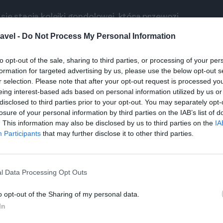
ię stacja kolejki gondolowej, która przewozi
ysokości 450 metrów rozciąga się imponujący
avel -
Do Not Process My Personal Information
otaczające góry. Warto spędzić chwile w górnej
rasy rowerowe. To idealne miejsce, aby odpocząć
to opt-out of the sale, sharing to third parties, or processing of your per
nym widokiem.
formation for targeted advertising by us, please use the below opt-out s
r selection. Please note that after your opt-out request is processed y
eing interest-based ads based on personal information utilized by us or
disclosed to third parties prior to your opt-out. You may separately opt-
Gdzie najlepiej zjeść w Queenstown?
losure of your personal information by third parties on the IAB’s list of
. This information may also be disclosed by us to third parties on the
IA
Zadaj pytanie
Participants
that may further disclose it to other third parties.
l Data Processing Opt Outs
dy Queenstown, które są idealnym miejscem na
o opt-out of the Sharing of my personal data.
zdłuż jeziora Wakatipu i oferują nie tylko piękne
In
aty. Spacerując po alejkach, można podziwiać
iersiach. To miejsce jest idealne na wypoczynek