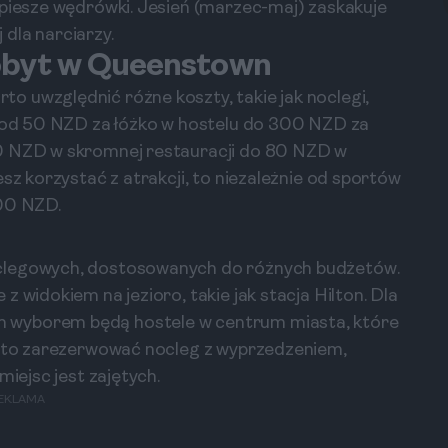
 piesze wędrówki. Jesień (marzec-maj) zaskakuje
j dla narciarzy.
obyt w Queenstown
o uwzględnić różne koszty, takie jak noclegi,
ię od 50 NZD za łóżko w hostelu do 300 NZD za
20 NZD w skromnej restauracji do 80 NZD w
sz korzystać z atrakcji, to niezależnie od sportów
100 NZD.
oclegowych, dostosowanych do różnych budżetów.
 widokiem na jezioro, takie jak stacja Hilton. Dla
 wyborem będą hostele w centrum miasta, które
Warto zarezerwować nocleg z wyprzedzeniem,
miejsc jest zajętych.
EKLAMA