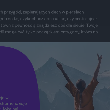
 przygód, zapierających dech w piersiach
ędu na to, czykochasz adrenalinę, czy preferujesz
town z pewnością znajdziesz coś dla siebie. Twoje
dii mogą być tylko początkiem przygody, która na
je w
rekomendacje
i lokalnej