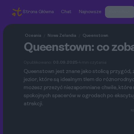
Strona Główna
Chat
Najnowsze
Kierunki
Oceania
Nowa Zelandia
Queenstown
/
/
Queenstown: co zoba
Opublikowano:
03.09.2025
4 min czytania
Queenstown jest znane jako stolicą przygód, z
jezior, które są idealnym tłem do różnorodny
możesz przeżyć niezapomniane chwile, które 
spokojnych spacerów w ogrodach po ekscytują
atrakcji.
R