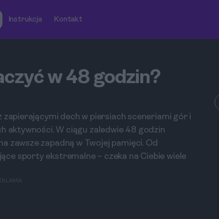
Instrukcja
Kontakt
czyć w 48 godzin?
 zapierającymi dech w piersiach sceneriami gór i
ch aktywności. W ciągu zaledwie 48 godzin
na zawsze zapadną w Twojej pamięci. Od
ce sporty ekstremalne – czeka na Ciebie wiele
EKLAMA