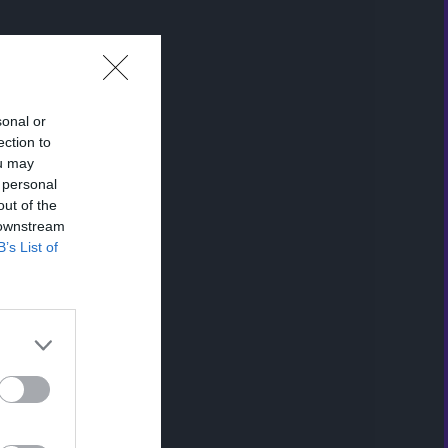
sonal or
ection to
ou may
 personal
out of the
 downstream
B’s List of