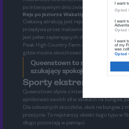
I want t
po intensywnym dniu zwiedzania.
Opted 
Rejs po jeziorze Wakatipu
I want 
Ciekawą atrakcją jest rejs po jeziorze Wakat
Advertis
przepływa przez malownicze pasmo górskie T
Opted 
jest pełen zapierających dech w piersiach wi
I want t
Peak High Country Farm dodatkowo uatrakcyjn
of my P
was col
gdzie można skosztować lokalnych przekąsek
Opted 
Queenstown to miejsce, gdzie za
szukający spokoju znajdą coś dla
Sporty ekstremalne w Q
Queenstown słynie z intensywnych sportów e
spróbować swoich sił w skokach na bungee, pa
Dla odważnych skoczków, skok na bungee z 
przeżycie. To najstarszy obiekt tego typu w 
długo pozostają w pamięci.