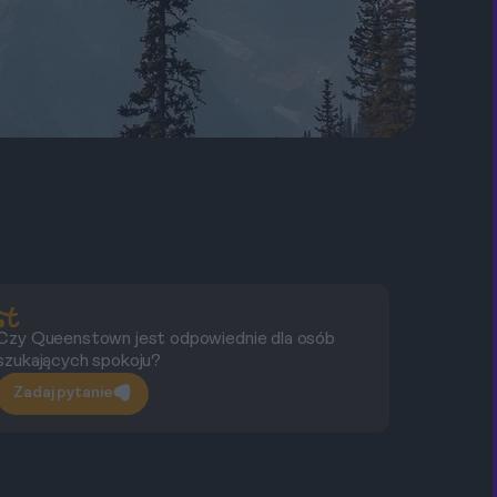
Czy Queenstown jest odpowiednie dla osób
Gd
szukających spokoju?
Zadaj pytanie