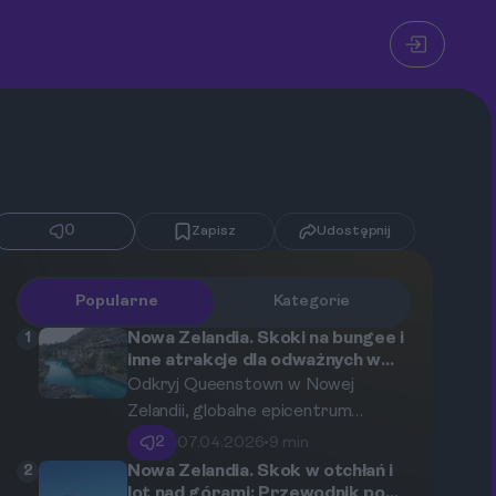
0
Zapisz
Udostępnij
Popularne
Kategorie
1
Nowa Zelandia. Skoki na bungee i
inne atrakcje dla odważnych w
Queenstown.
Odkryj Queenstown w Nowej
Zelandii, globalne epicentrum
adrenaliny. W tym kompleksowym
2
07.04.2026
•
9 min
przewodniku znajdziesz wszystko,
2
Nowa Zelandia. Skok w otchłań i
co musisz wiedzieć o skokach na
lot nad górami: Przewodnik po