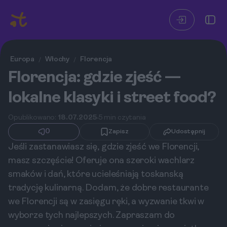
Europa
Włochy
Florencja
/
/
Florencja: gdzie zjeść —
lokalne klasyki i street food?
Opublikowano:
18.07.2025
5 min czytania
0
Zapisz
Udostępnij
Jeśli zastanawiasz się, gdzie zjeść we Florencji,
masz szczęście! Oferuje ona szeroki wachlarz
smaków i dań, które ucieleśniają toskanską
tradycję kulinarną. Dodam, że dobre restaurante
we Florencji są w zasięgu ręki, a wyzwanie tkwi w
wyborze tych najlepszych. Zapraszam do