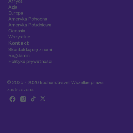
Afryka
zieleń - doskonałe
Azja
miejsca, aby na
Europa
chwilę zapomnieć o
Ameryka Północna
Ameryka Południowa
zgiełku miasta.
Oceania
Wszystkie
Kontakt
Skontaktuj się z nami
Regulamin
Polityka prywatności
© 2025 - 2026 kocham.travel. Wszelkie prawa
zastrzeżone.