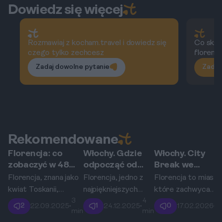
Dowiedz się więcej
Rozmawiaj z kocham.travel i dowiedz się
Co skład
czego tylko zechcesz
florencj
Zadaj dowolne pytanie
Zadaj
Rekomendowane
Florencja: co
Włochy. Gdzie
Włochy. City
Florencja
Florencja
Florencja
zobaczyć w 48
odpocząć od
Break we
godzin?
tłumów we
Florencji:
Florencja, znana jako
Florencja, jedno z
Florencja to miasto
Florencji?
Weekend w
kwiat Toskanii,
najpiękniejszych
które zachwyca
Ogrody Boboli i
kolebce
3
4
3
urzeka swoją bogatą
miast Włoch,
swoją architekturą 
2
1
0
22.09.2025
•
24.12.2025
•
17.02.2026
•
Bardini
renesansu
min
min
m
historią i
przyciąga turystów
bogatą historią. To