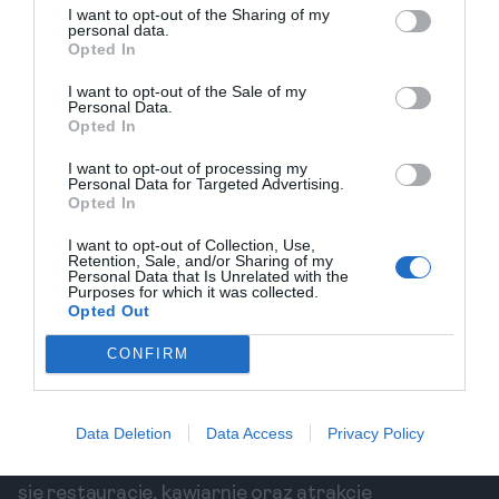
I want to opt-out of the Sharing of my
Gelaterii, warto spróbować ich specjałów, takich jak
personal data.
Opted In
pistacja czy śmietanka z owocami sezonowymi.
I want to opt-out of the Sale of my
2. La Carraia
Personal Data.
La Carraia to inna znakomita gelateria, znana z
Opted In
lodów o intensywnych smakach i silnej kremowej
I want to opt-out of processing my
konsystencji. Po długim dniu zwiedzania, znajdziesz
Personal Data for Targeted Advertising.
Opted In
tu idealne miejsce do odpoczynku, próbując lodów
w oryginalnych smakach, np. czarnej słodkiej oliwy
I want to opt-out of Collection, Use,
Retention, Sale, and/or Sharing of my
czy wanilii z Madagaskaru.
Personal Data that Is Unrelated with the
Purposes for which it was collected.
Ostatnie Porady o Noclegach i
Opted Out
Bezpieczeństwie
CONFIRM
Podczas wizyty w Florencji warto zarezerwować
nocleg w dobrej lokalizacji. Obszary takie jak Santa
Croce, Oltrarno i San Lorenzo są idealnymi
Data Deletion
Data Access
Privacy Policy
miejscami na zakwaterowanie. W pobliżu znajdują
się restauracje, kawiarnie oraz atrakcje