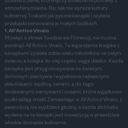
doświadczenie, które łączy smakowite potrawy z
atmosferą miasta. Nic tak nie wyraża kultury
kulinarnej Toskanii jak pyszne kanapki i szybkie
przekąski serwowane w małych budkach.
1. All’Antico Vinaio
Mówiąc o street foodzie we Florencji, nie można
pominąć All’Antico Vinaio. Ta legendarna knajpka z
kanapkami zyskała sobie wielu miłośników na całym
świecie, a kolejka do niej często sięga daleko. Każda
kanapka jest przygotowywana na świeżym,
domowym pieczywie i wypełniona najlepszymi
składnikami: wędliną, serami, a do tego
dodawanymi warzywami i sosami, które wyjątkowo
podkreślają smak! Zamawiając w All’Antico Vinaio, z
pewnością nie wyjdziesz głodny, a każda złotówka
wydana na te kanapki jest inwestycją w prawdziwe
włoskie doznanie kulinarne.