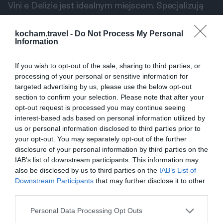
Vini e Delizie jest idealnym miejscem. Specjalizują
się w daniach z truflami oraz innymi smakołykami
toskańskimi. Każde danie jest starannie
kocham.travel -
Do Not Process My Personal
Information
przygotowywane z najświeższych składników, a
bogata karta win zadowoli nawet najbardziej
If you wish to opt-out of the sale, sharing to third parties, or
wymagających koneserów.
processing of your personal or sensitive information for
Lody i Desery
targeted advertising by us, please use the below opt-out
section to confirm your selection. Please note that after your
Nie ma lepszego zakończenia florencjańskiego
opt-out request is processed you may continue seeing
posiłku niż pyszne włoskie lody. Florencja ma wiele
interest-based ads based on personal information utilized by
us or personal information disclosed to third parties prior to
miejsc, w których spróbujesz najlepszych smaków,
your opt-out. You may separately opt-out of the further
które z pewnością zachwycą twoje podniebienie.
disclosure of your personal information by third parties on the
1. Gelateria dei Neri
IAB’s list of downstream participants. This information may
Gelateria dei Neri to prawdziwym skarbem w sercu
also be disclosed by us to third parties on the
IAB’s List of
Downstream Participants
that may further disclose it to other
Florencji. Oferują szeroki wybór lodów, które mogą
third parties.
zadowolić każdego. Robione są na miejscu z
naturalnych składników, a sezonowe smaki
Personal Data Processing Opt Outs
przyprawiają o różnorodność i radość. Będąc w