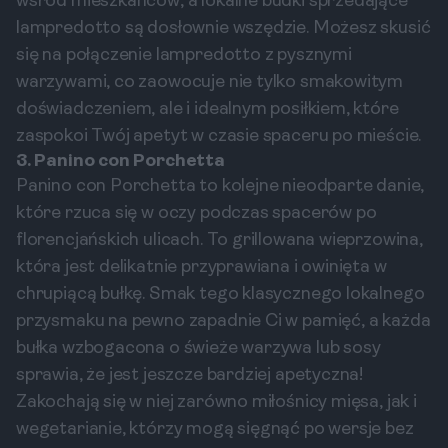
wśród mieszkańców, a lokalne budki sprzedające
lampredotto są dosłownie wszędzie. Możesz skusić
się na połączenie lampredotto z pysznymi
warzywami, co zaowocuje nie tylko smakowitym
doświadczeniem, ale i idealnym posiłkiem, które
zaspokoi Twój apetyt w czasie spaceru po mieście.
3. Panino con Porchetta
Panino con Porchetta to kolejne nieodparte danie,
które rzuca się w oczy podczas spacerów po
florencjańskich ulicach. To grillowana wieprzowina,
która jest delikatnie przyprawiana i owinięta w
chrupiącą bułkę. Smak tego klasycznego lokalnego
przysmaku na pewno zapadnie Ci w pamięć, a każda
bułka wzbogacona o świeże warzywa lub sosy
sprawia, że jest jeszcze bardziej apetyczna!
Zakochają się w niej zarówno miłośnicy mięsa, jak i
wegetarianie, którzy mogą sięgnąć po wersje bez