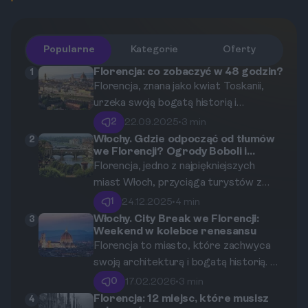
Popularne
Kategorie
Oferty
Florencja: co zobaczyć w 48 godzin?
1
Florencja, znana jako kwiat Toskanii,
urzeka swoją bogatą historią i
architekturą. Głęboko zakorzeniona w
2
22.09.2025
•
3 min
renesansowych tradycjach, jest
Włochy. Gdzie odpocząć od tłumów
2
we Florencji? Ogrody Boboli i
prawdziwym skarbem sztuki, który
Bardini
Florencja, jedno z najpiękniejszych
warto odkryć. W ciągu 48 godzin
miast Włoch, przyciąga turystów z
będziesz miał okazję zwiedzić
całego świata. W gąszczu miejskiego
najważniejsze zabytki, spróbować
1
24.12.2025
•
4 min
zgiełku i tłumów zwiedzających łatwo
lokalnych przysmaków oraz poczuć
Włochy. City Break we Florencji:
3
Weekend w kolebce renesansu
poczuć się przytłoczonym. Na
atmosferę tego niesamowitego
Florencja to miasto, które zachwyca
szczęście, w tym pięknym mieście
miasta.
swoją architekturą i bogatą historią. To
znajdziemy kilka niezwykłych miejsc,
idealne miejsce na krótki wypad,
gdzie możemy się zrelaksować.
0
17.02.2026
•
3 min
podczas którego możemy odkrywać
Ogrody Boboli i Bardini to idealne oazy
Florencja: 12 miejsc, które musisz
4