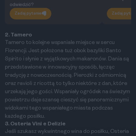
odwiedzić?
Zadaj pytanie
Zadaj pytan
2. Tamero
Tamero to kolejne wspaniale miejsce w sercu
Florencji. Jest położona tuż obok bazyliki Santo
Spirito i słynie z wyjątkowych makaronów. Dania są
przedstawione w innowacyjny sposób, łącząc
tradycję z nowoczesnością. Pierożki z ośmiornicą
oraz ravioli z ricottą to tylko niektóre z dan, które
urzekają jego gości. Wspaniały ogródek na świeżym
powietrzu daje szansę cieszyć się panoramicznymi
widokami tego wspaniałego miasta podczas
każdego posiłku.
3. Osteria Vini e Delizie
Jeśli szukasz wykwintnego wina do posiłku, Osteria