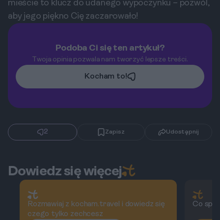
mieście to klucz do udanego wypoczynku – pozwól,
aby jego piękno Cię zaczarowało!
Podoba Ci się ten artykuł?
Twoja opinia pozwala nam tworzyć lepsze treści.
Kocham to!
2
Zapisz
Udostępnij
Dowiedz się więcej
Rozmawiaj z kocham.travel i dowiedz się
Co spra
czego tylko zechcesz