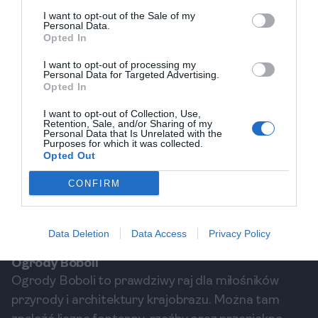
I want to opt-out of the Sale of my
Personal Data.
Opted In
Jakie miejsca we Florencji są najlepsze
Gdzie zjeść n
do robienia zdjęć?
I want to opt-out of processing my
Personal Data for Targeted Advertising.
Zadaj pytanie
Zadaj pytan
Opted In
I want to opt-out of Collection, Use,
Retention, Sale, and/or Sharing of my
Dzień 2: Kultura i relaks
Personal Data that Is Unrelated with the
Purposes for which it was collected.
Rozpocznij drugi dzień w Palazzo Pitti, miejscu,
Opted Out
które przez wieki było rezydencją książąt
CONFIRM
Toskańskich. Dziś możemy podziwiać nie tylko
kolekcję sztuki, ale także przepiękne ogrody Boboli.
Spędź tam poranek na spacerze, a warto zabrać ze
Data Deletion
Data Access
Privacy Policy
sobą piknik!
Ogrody Boboli
Ogrody Boboli to prawdziwy raj dla miłośników
przyrody i architektury krajobrazu. Można tam