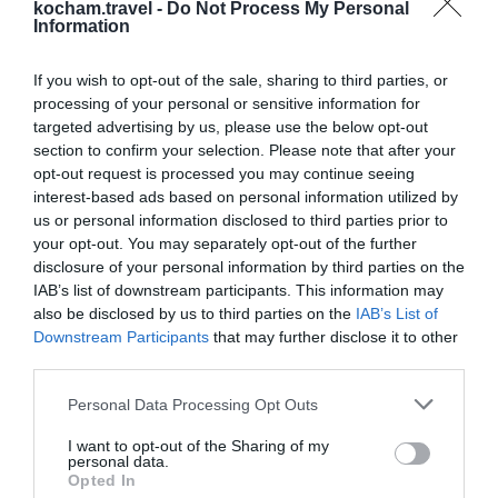
zaoszczędzić pieniądze.
kocham.travel -
Do Not Process My Personal
Information
If you wish to opt-out of the sale, sharing to third parties, or
processing of your personal or sensitive information for
targeted advertising by us, please use the below opt-out
section to confirm your selection. Please note that after your
opt-out request is processed you may continue seeing
interest-based ads based on personal information utilized by
us or personal information disclosed to third parties prior to
your opt-out. You may separately opt-out of the further
Spróbuj lokalnych
disclosure of your personal information by third parties on the
IAB’s list of downstream participants. This information may
smaków
also be disclosed by us to third parties on the
IAB’s List of
Florencja to raj dla smakoszy. Nie
Downstream Participants
that may further disclose it to other
third parties.
zapomnij spróbować tradycyjnej
toskańskiej zupy ribollita oraz
Personal Data Processing Opt Outs
pysznego gelato!
I want to opt-out of the Sharing of my
Znajdź najlepsze restauracje
personal data.
Opted In