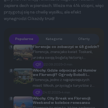
zapiera dech w piersiach. Wieża ma 414 stopni, więc
przygotuj się na chwilę wysiłku, ale efekt
wynagrodzi Ci każdy trud!
Popularne
Kategorie
Oferty
Florencja: co zobaczyć w 48 godzin?
1
Florencja, znana jako kwiat Toskanii,
urzeka swoją bogatą historią i
architekturą. Głęboko zakorzeniona w
2
22.09.2025
•
3 min
renesansowych tradycjach, jest
Włochy. Gdzie odpocząć od tłumów
2
we Florencji? Ogrody Boboli i
prawdziwym skarbem sztuki, który
Bardini
Florencja, jedno z najpiękniejszych
warto odkryć. W ciągu 48 godzin
miast Włoch, przyciąga turystów z
będziesz miał okazję zwiedzić
całego świata. W gąszczu miejskiego
najważniejsze zabytki, spróbować
1
24.12.2025
•
4 min
zgiełku i tłumów zwiedzających łatwo
lokalnych przysmaków oraz poczuć
Włochy. City Break we Florencji:
3
Weekend w kolebce renesansu
poczuć się przytłoczonym. Na
atmosferę tego niesamowitego