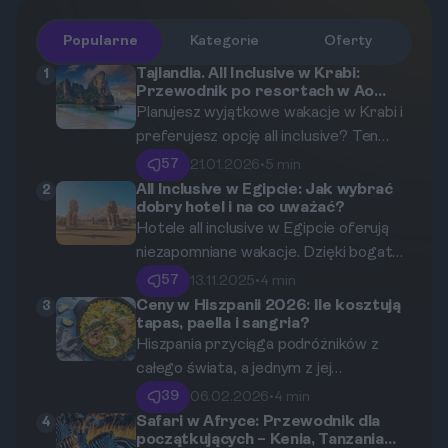
Popularne
Kategorie
Oferty
Tajlandia. All Inclusive w Krabi:
1
Przewodnik po resortach w Ao
Nang i na Railay
Planujesz wyjątkowe wakacje w Krabi i
preferujesz opcję all inclusive? Ten
przewodnik pomoże Ci odkryć
57
21.01.2026
•
5 min
najlepsze resorty w Ao Nang i na Railay,
All Inclusive w Egipcie: Jak wybrać
2
dobry hotel i na co uważać?
idealne dla osób ceniących relaks i
Hotele all inclusive w Egipcie oferują
wygodę. Dowiedz się, co oferują
niezapomniane wakacje. Dzięki bogatej
hotele, oraz jakie atrakcje czekają na
ofercie, pięknym plażom i słońcu przez
Ciebie w tej bajecznej części Tajlandii.
57
13.11.2025
•
4 min
cały rok, łatwo się w nich zakochać. Ale
Ceny w Hiszpanii 2026: Ile kosztują
3
tapas, paella i sangria?
jak nie zgubić się w gąszczu ofert? W
Hiszpania przyciąga podróżników z
tym artykule znajdziesz szczegółowe
całego świata, a jednym z jej
informacje na temat pięciu
największych uroków jest wyjątkowa
sprawdzonych hoteli oraz praktyczne
39
06.02.2026
•
4 min
kuchnia. W tym artykule przyjrzymy się
porady dotyczące wyboru idealnego
Safari w Afryce: Przewodnik dla
4
początkujących – Kenia, Tanzania
cenom najpopularniejszych potraw,
miejsca na odpoczynek.