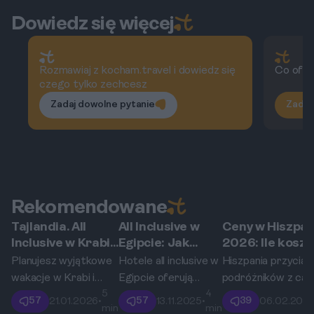
Dowiedz się więcej
Rozmawiaj z kocham.travel i dowiedz się
Co ofer
czego tylko zechcesz
Zadaj dowolne pytanie
Zadaj
Rekomendowane
Tajlandia. All
All Inclusive w
Ceny w Hiszpan
Krabi
Egipt
Hiszpania
Inclusive w Krabi:
Egipcie: Jak
2026: Ile koszt
Przewodnik po
wybrać dobry
tapas, paella i
Planujesz wyjątkowe
Hotele all inclusive w
Hiszpania przyciąg
resortach w Ao
hotel i na co
sangria?
wakacje w Krabi i
Egipcie oferują
podróżników z cał
Nang i na Railay
uważać?
5
4
preferujesz opcję all
niezapomniane
świata, a jednym z j
57
57
39
21.01.2026
•
13.11.2025
•
06.02.202
min
min
inclusive? Ten
wakacje. Dzięki
największych urok