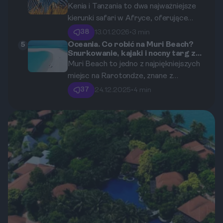
czy RPA?
Kenia i Tanzania to dwa najważniejsze
takich jak tapas, paella oraz tradycyjny
kierunki safari w Afryce, oferujące
napój - sangria. Dowiedz się, jak
wyjątkowe doświadczenia i
zbudować budżet na gastronomiczne
38
13.01.2026
•
3 min
niezapomniane widoki. Wybór między
doznania w Hiszpanii w latach 2025-
Oceania. Co robić na Muri Beach?
5
Snurkowanie, kajaki i nocny targ z
nimi może być trudny, dlatego ten
2026.
jedzeniem
Muri Beach to jedno z najpiękniejszych
przewodnik pomoże Ci podjąć decyzję
miejsc na Rarotondze, znane z
dotyczącą Twojej pierwszej podróży
krystalicznie czystej wody i białego
na safari.
37
24.12.2025
•
4 min
piasku. Jeśli nie wiesz, co robić w tym
rajskim miejscu, ten przewodnik
pomoże Ci odkryć najlepsze atrakcje,
takie jak snurkowanie, kajakarstwo i
lokalne jedzenie na nocnym targu.