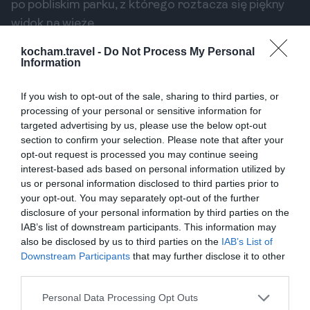
po pobliskim parku, z którego roztacza się piękny
widok na wieżę.
2. Malmö Castle
kocham.travel -
Do Not Process My Personal
Zamek w Malmö to doskonały przykład
Information
renesansowej architektury. To idealne miejsce na
spacer, a także poznanie bogatej historii miasta.
If you wish to opt-out of the sale, sharing to third parties, or
processing of your personal or sensitive information for
Wnętrza zamku mieszczą muzea oraz wystawy
targeted advertising by us, please use the below opt-out
poświęcone historii regionu. To niezwykle cenne
section to confirm your selection. Please note that after your
miejsce dla wszystkich miłośników historii i kultury.
opt-out request is processed you may continue seeing
3. Ogrody Kungsparken
interest-based ads based on personal information utilized by
us or personal information disclosed to third parties prior to
Ogrody Kungsparken to jedna z najpiękniejszych
your opt-out. You may separately opt-out of the further
przestrzeni zielonych w Malmö. To idealne miejsce
disclosure of your personal information by third parties on the
na relaks po intensywnym dniu zwiedzania. Park
IAB’s list of downstream participants. This information may
also be disclosed by us to third parties on the
IAB’s List of
oferuje liczne ścieżki spacerowe, urokliwe stawy
Downstream Participants
that may further disclose it to other
oraz miejsca do piknikowania. Jest to doskonałe
third parties.
miejsce, aby cieszyć się przyrodą i nabrać energii.
Personal Data Processing Opt Outs
Szwedzka kuchnia w hotelach