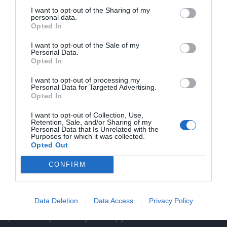
I want to opt-out of the Sharing of my
all-inclusive
personal data.
Opted In
Kiedy już zdecydujesz się na hotel all-inclusive w
Malmö, nie zapomnij spróbować lokalnej kuchni.
I want to opt-out of the Sale of my
Personal Data.
Szwedzka kuchnia oferuje wiele pysznych potraw,
Opted In
które warto spróbować. Wiele hoteli stawia na
I want to opt-out of processing my
świeże, lokalne składniki, co ma pozytywny wpływ na
Personal Data for Targeted Advertising.
Opted In
smak potraw.
Przykładowe dania, które musisz spróbować
I want to opt-out of Collection, Use,
Kiedy jesteś w Malmö, nie zapomnij spróbować
Retention, Sale, and/or Sharing of my
Personal Data that Is Unrelated with the
szwedzkich klopsików (köttbullar). Te pyszne,
Purposes for which it was collected.
Opted Out
mięsne kuleczki, podawane z sosem żurawinowym,
to klasyczny przysmak. Inne potrawy, które warto
CONFIRM
spróbować to śledź marynowany oraz zupa z
łososia (Laxsås), która zachwyca smakiem. Każda
Data Deletion
Data Access
Privacy Policy
restauracja oferująca usługi all-inclusive z
pewnością zaoferuje Ci te pyszności w