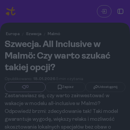
Europa
Szwecja
Malmö
/
/
Szwecja. All Inclusive w
Malmö: Czy warto szukać
takiej opcji?
Opublikowano:
18.01.2026
5 min czytania
0
Zapisz
Udostępnij
Zastanawiasz się, czy warto zainwestować w
wakacje w modelu all-inclusive w Malmö?
Odpowiedź brzmi: zdecydowanie tak! Taki model
gwarantuje wygodę, większy relaks i możliwość
skosztowania lokalnych specjałów bez obaw o