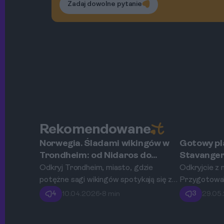
Zadaj dowolne pytanie
Rekomendowane
Norwegia. Śladami wikingów w
Gotowy pl
Trondheim
Stavanger
Trondheim: od Nidaros do
Stavanger
współczesnego miasta.
na 4 dni.
Odkryj Trondheim, miasto, gdzie
Odkryjcie z 
potężne sagi wikingów spotykają się z
Przygotowal
nowoczesną technologią. Poznaj
sprawdzony 
4
3
10.04.2026
•
8 min
29.05
historię pierwszej stolicy Norwegii,
wycieczki do
zachwyć się monumentalną katedrą
dopasowany 