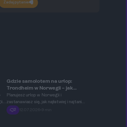
Zadaj pytanie
Gdzie samolotem na urlop:
Trondheim
Trondheim w Norwegii – jak
znaleźć bezpośrednie i tanie
o
Planujesz urlop w Norwegii i
loty z Polski?
i.
zastanawiasz się, jak najłatwiej i najtaniej
dotrzeć do Trondheim? Ten
2
12.07.2026
•
9 min
kompleksowy poradnik pomoże Ci
znaleźć najlepsze połączenia lotnicze z