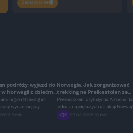
Zadaj pytanie
an podróży: wyjazd do
Norwegia. Jak zorganizować
Stavanger
 w Norwegii z dziećmi
trekking na Preikestolen ze
Stavanger? Poradnik krok po
nami region Stavanger!
Preikestolen, czyli słynna Ambona, t
kroku.
iśmy wyczerpujący,
jedna z największych atrakcji Norwegi
w praktyce plan 4-dniowej
Ten kompletny przewodnik krok po
3
.2026
•
8 min
23.04.2026
•
10 min
 Norwegii, idealnie
kroku pokaże Ci, jak zorganizować
do potrzeb rodzin z
niezapomnianą wycieczkę na ten