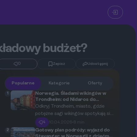
ykładowy budżet?
0
Zapisz
Udostępnij
Popularne
Kategorie
Oferty
1
Norwegia. Śladami wikingów w
Trondheim: od Nidaros do
współczesnego miasta.
Odkryj Trondheim, miasto, gdzie
potężne sagi wikingów spotykają się
z nowoczesną technologią. Poznaj
4
10.04.2026
•
8 min
historię pierwszej stolicy Norwegii,
2
Gotowy plan podróży: wyjazd do
zachwyć się monumentalną katedrą
Stavanger w Norwegii z dziećmi