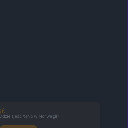
Gdzie zjeść tanio w Norwegii?
Il
No