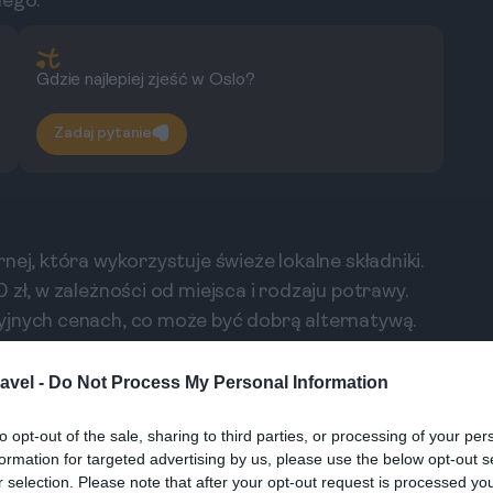
nego.
Gdzie najlepiej zjeść w Oslo?
Zadaj pytanie
nej, która wykorzystuje świeże lokalne składniki.
 zł, w zależności od miejsca i rodzaju potrawy.
yjnych cenach, co może być dobrą alternatywą.
 rozwiązaniem będą lokalne bary i kawiarnie,
avel -
Do Not Process My Personal Information
50-100 zł. Supermarkety oferują również
ala na samodzielne przygotowanie posiłków.
to opt-out of the sale, sharing to third parties, or processing of your per
formation for targeted advertising by us, please use the below opt-out s
znych
r selection. Please note that after your opt-out request is processed y