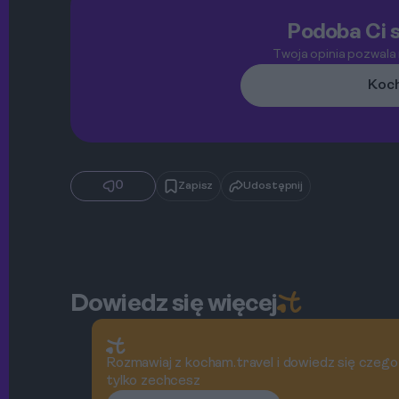
Podoba Ci s
Twoja opinia pozwala
Koch
0
Zapisz
Udostępnij
Dowiedz się więcej
Rozmawiaj z kocham.travel i dowiedz się czego
tylko zechcesz