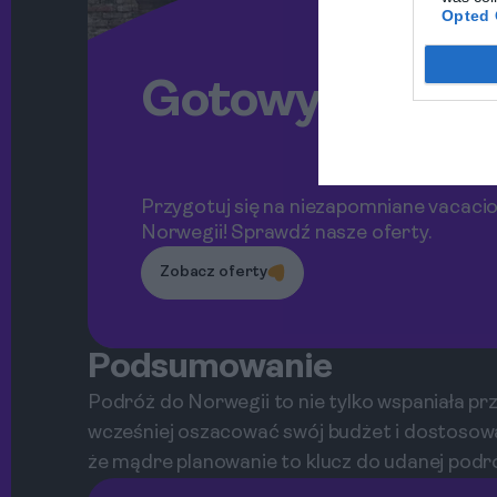
Opted 
Gotowy na prz
Przygotuj się na niezapomniane vacaci
Norwegii! Sprawdź nasze oferty.
Zobacz oferty
Podsumowanie
Podróż do Norwegii to nie tylko wspaniała pr
wcześniej oszacować swój budżet i dostosowa
że mądre planowanie to klucz do udanej podr