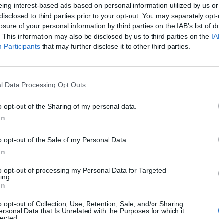
eing interest-based ads based on personal information utilized by us or
h, od spektakularnych fiordów po historyczne
disclosed to third parties prior to your opt-out. You may separately opt-
ą od 30 zł do 150 zł, a niektóre atrakcyjne
losure of your personal information by third parties on the IAB’s list of
. This information may also be disclosed by us to third parties on the
IA
Participants
that may further disclose it to other third parties.
krajów na świecie z niskim wskaźnikiem
 podstawowych zasad bezpieczeństwa, takich jak
l Data Processing Opt Outs
u, unikanie nieoświetlonych uliczek i
o opt-out of the Sharing of my personal data.
podróży
In
000 zł do 20000 zł w zależności od stylu
o opt-out of the Sale of my Personal Data.
 teraz szerszą perspektywę na planowanie
In
rasz się do Oslo, Bergen czy na fiordy, warto
 cieszyć się każdym momentem podróży.
to opt-out of processing my Personal Data for Targeted
ing.
In
o opt-out of Collection, Use, Retention, Sale, and/or Sharing
ersonal Data that Is Unrelated with the Purposes for which it
lected.