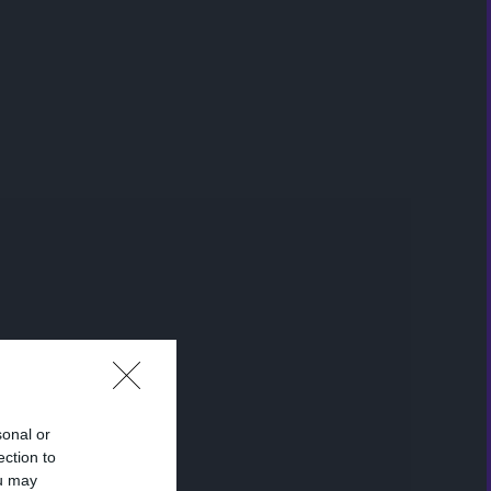
sonal or
ection to
ou may