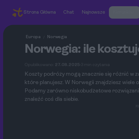
Strona Główna
Chat
Najnowsze
Kierunki
Europa
Norwegia
/
Norwegia: ile kosztu
Opublikowano:
27.08.2025
3 min czytania
Koszty podróży mogą znacznie się różnić w za
które planujesz. W Norwegii znajdziesz wiele o
Podamy zarówno niskobudżetowe rozwiązania, 
znaleźć coś dla siebie.
R