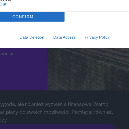
Out
CONFIRM
ygodę?
Data Deletion
Data Access
Privacy Policy
ones w
zygoda, ale również wyzwanie finansowe. Warto
ć plany do swoich możliwości. Pamiętaj również,
óży.