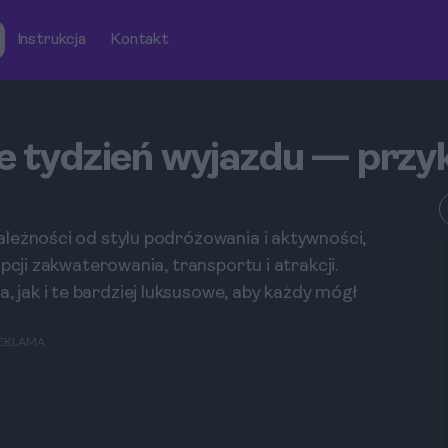
Instrukcja
Kontakt
je tydzień wyjazdu — prz
leżności od stylu podróżowania i aktywności,
pcji zakwaterowania, transportu i atrakcji.
jak i te bardziej luksusowe, aby każdy mógł
EKLAMA