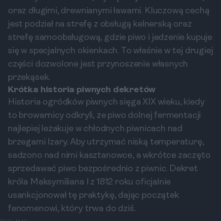
oraz długimi, drewnianymi ławami. Kluczową cechą
jest podział na strefę z obsługą kelnerską oraz
strefę samoobsługową, gdzie piwo i jedzenie kupuje
się w specjalnych okienkach. To właśnie w tej drugiej
części dozwolone jest przynoszenie własnych
przekąsek.
Krótka historia piwnych dekretów
Historia ogródków piwnych sięga XIX wieku, kiedy
to browarnicy odkryli, że piwo dolnej fermentacji
najlepiej leżakuje w chłodnych piwnicach nad
brzegami Izary. Aby utrzymać niską temperaturę,
sadzono nad nimi kasztanowce, a wkrótce zaczęto
sprzedawać piwo bezpośrednio z piwnic. Dekret
króla Maksymiliana I z 1812 roku oficjalnie
usankcjonował tę praktykę, dając początek
fenomenowi, który trwa do dziś.