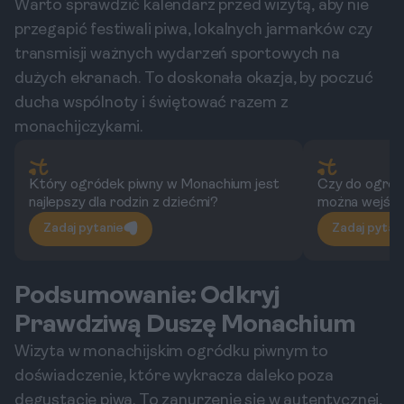
Warto sprawdzić kalendarz przed wizytą, aby nie
przegapić festiwali piwa, lokalnych jarmarków czy
transmisji ważnych wydarzeń sportowych na
dużych ekranach. To doskonała okazja, by poczuć
ducha wspólnoty i świętować razem z
monachijczykami.
Który ogródek piwny w Monachium jest
Czy do ogró
najlepszy dla rodzin z dziećmi?
można wejść 
Zadaj pytanie
Zadaj pytan
Podsumowanie: Odkryj
Prawdziwą Duszę Monachium
Wizyta w monachijskim ogródku piwnym to
doświadczenie, które wykracza daleko poza
degustację piwa. To zanurzenie się w autentycznej,