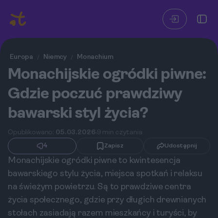
Europa
Niemcy
Monachium
/
/
Monachijskie ogródki piwne:
Gdzie poczuć prawdziwy
bawarski styl życia?
Opublikowano:
05.03.2026
9 min czytania
4
Zapisz
Udostępnij
Monachijskie ogródki piwne to kwintesencja
bawarskiego stylu życia, miejsca spotkań i relaksu
na świeżym powietrzu. Są to prawdziwe centra
życia społecznego, gdzie przy długich drewnianych
stołach zasiadają razem mieszkańcy i turyści, by