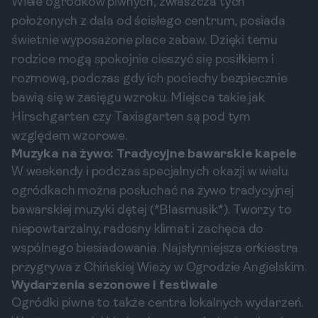
Wiele ogródków piwnych, zwłaszcza tych
położonych z dala od ścisłego centrum, posiada
świetnie wyposażone place zabaw. Dzięki temu
rodzice mogą spokojnie cieszyć się posiłkiem i
rozmową, podczas gdy ich pociechy bezpiecznie
bawią się w zasięgu wzroku. Miejsca takie jak
Hirschgarten czy Taxisgarten są pod tym
względem wzorowe.
Muzyka na żywo: Tradycyjne bawarskie kapele
W weekendy i podczas specjalnych okazji w wielu
ogródkach można posłuchać na żywo tradycyjnej
bawarskiej muzyki dętej (*Blasmusik*). Tworzy to
niepowtarzalny, radosny klimat i zachęca do
wspólnego biesiadowania. Najsłynniejsza orkiestra
przygrywa z Chińskiej Wieży w Ogrodzie Angielskim.
Wydarzenia sezonowe i festiwale
Ogródki piwne to także centra lokalnych wydarzeń.