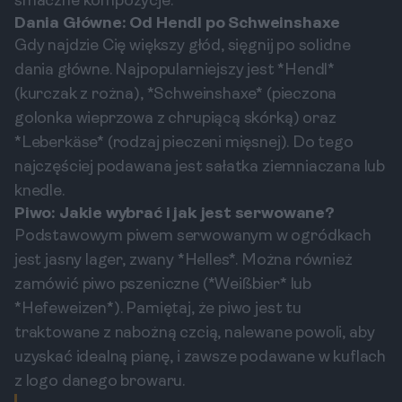
smaczne kompozycje.
Dania Główne: Od Hendl po Schweinshaxe
Gdy najdzie Cię większy głód, sięgnij po solidne
dania główne. Najpopularniejszy jest *Hendl*
(kurczak z rożna), *Schweinshaxe* (pieczona
golonka wieprzowa z chrupiącą skórką) oraz
*Leberkäse* (rodzaj pieczeni mięsnej). Do tego
najczęściej podawana jest sałatka ziemniaczana lub
knedle.
Piwo: Jakie wybrać i jak jest serwowane?
Podstawowym piwem serwowanym w ogródkach
jest jasny lager, zwany *Helles*. Można również
zamówić piwo pszeniczne (*Weißbier* lub
*Hefeweizen*). Pamiętaj, że piwo jest tu
traktowane z nabożną czcią, nalewane powoli, aby
uzyskać idealną pianę, i zawsze podawane w kuflach
z logo danego browaru.