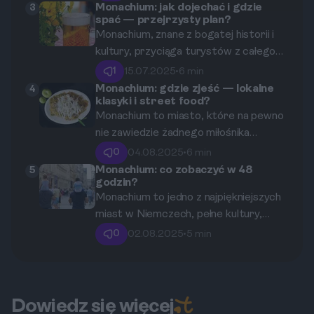
przewodnik zabierze Cię do dwóch
niepowtarzalną atmosferą bawarskiej
Monachium: jak dojechać i gdzie
3
spać — przejrzysty plan?
najważniejszych rezydencji Bawarii:
gościnności.
Monachium, znane z bogatej historii i
wspaniałej Rezydencji w sercu miasta
kultury, przyciąga turystów z całego
oraz malowniczego Pałacu
świata. Czerwiec to idealny czas na
Nymphenburg, letniej oazy monarchów.
1
15.07.2025
•
6 min
wizytę, z piękną pogodą i licznymi
Monachium: gdzie zjeść — lokalne
4
klasyki i street food?
atrakcjami. W tym przewodniku
Monachium to miasto, które na pewno
znajdziesz nie tylko wskazówki
nie zawiedzie żadnego miłośnika
dotyczące dojazdu, ale także
jedzenia. Od tradycyjnych piwiarni po
rekomendacje miejsc na noclegi oraz
0
04.08.2025
•
6 min
nowoczesne food trucki, każdy
najciekawszych miejsc do odwiedzenia.
Monachium: co zobaczyć w 48
5
godzin?
znajdzie tutaj coś dla siebie. W tym
Monachium to jedno z najpiękniejszych
wpisie odkryjemy, gdzie warto się udać,
miast w Niemczech, pełne kultury,
aby skosztować lokalnych przysmaków.
historii i niepowtarzalnego uroku. W
0
02.08.2025
•
5 min
ciągu 48 godzin można zobaczyć
najważniejsze atrakcje, a także poczuć
klimat tego niezwykłego miejsca.
Przygotowaliśmy przewodnik, aby
Dowiedz się więcej