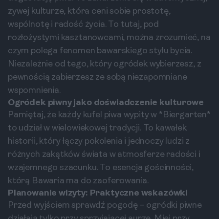
żywej kulturze, która ceni sobie prostotę,
wspólnotę i radość życia. To tutaj, pod
rozłożystymi kasztanowcami, można zrozumieć, na
czym polega fenomen bawarskiego stylu bycia.
Niezależnie od tego, który ogródek wybierzesz, z
pewnością zabierzesz ze sobą niezapomniane
wspomnienia.
Ogródek piwny jako doświadczenie kulturowe
Pamiętaj, że każdy kufel piwa wypity w *Biergarten*
to udział w wielowiekowej tradycji. To kawałek
historii, który łączy pokolenia i jednoczy ludzi z
różnych zakątków świata w atmosferze radości i
wzajemnego szacunku. To esencja gościnności,
którą Bawaria ma do zaoferowania.
Planowanie wizyty: Praktyczne wskazówki
Przed wyjściem sprawdź pogodę – ogródki piwne
działają tylko przy sprzyjającej aurze. Miej przy