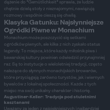
dążenie do *Gemütlichkeit* sprawia, że ludzie
chętnie dzielą stoły z nieznajomymi, nawiązują
rozmowy i wspólnie cieszą się chwilą.
Klasyka Gatunku: Najsłynniejsze
Ogródki Piwne w Monachium
Monachium może poszczycić się setkami
ogródków piwnych, ale kilka z nich zyskało status
legendy. To miejsca, które każdy miłośnik piwa i
bawarskiej kultury powinien odwiedzić przynajmniej
raz. Są to instytucje o wieloletniej tradycji, często
należące do słynnych monachijskich browarów,
które przyciągają zarówno turystów, jak i wiernych
bywalców z lokalnej społeczności. Każde z tych
miejsc ma swój unikalny charakter i historię.
Augustiner-Keller: Tradycja pod stuletnimi
kasztanami
Uważany za jeden z najpiękniejszych i najbardziej