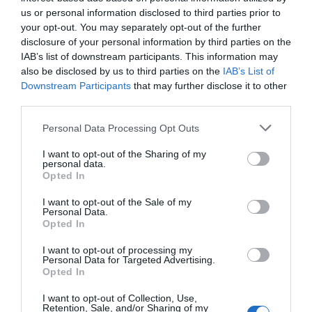
– to prawo gwarantowane przez wspomniany
us or personal information disclosed to third parties prior to
dekret z 1812 roku. Pamiętaj jednak, że napoje, a
your opt-out. You may separately opt-out of the further
disclosure of your personal information by third parties on the
zwłaszcza piwo, musisz kupić na miejscu.
IAB’s list of downstream participants. This information may
Przynoszenie własnych trunków jest absolutnie
also be disclosed by us to third parties on the
IAB’s List of
niedozwolone.
Downstream Participants
that may further disclose it to other
Zamawianie piwa: „Eine Maß, bitte!”
third parties.
Standardową miarą piwa w ogródku piwnym jest
Personal Data Processing Opt Outs
*Maß*, czyli litrowy, szklany kufel. Zamawiając "ein
I want to opt-out of the Sharing of my
Bier", prawie na pewno otrzymasz właśnie taki. Jeśli
personal data.
chcesz mniejsze piwo (0,5 litra), musisz poprosić o
Opted In
*Halbe*.
I want to opt-out of the Sale of my
Kaucja za kufel (Pfand)
Personal Data.
Opted In
W strefie samoobsługowej przy zakupie piwa
zapłacisz kaucję (*Pfand*) za kufel, zazwyczaj w
I want to opt-out of processing my
Personal Data for Targeted Advertising.
wysokości 1-2 euro. Pieniądze odzyskasz, oddając
Opted In
pusty kufel w wyznaczonym miejscu. To prosty i
I want to opt-out of Collection, Use,
skuteczny sposób na utrzymanie porządku.
Retention, Sale, and/or Sharing of my