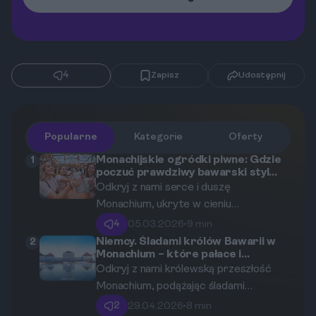
4
Zapisz
Udostępnij
Popularne
Kategorie
Oferty
Monachijskie ogródki piwne: Gdzie
1
poczuć prawdziwy bawarski styl
życia?
Odkryj z nami serce i duszę
Monachium, ukryte w cieniu
kasztanowców w tradycyjnych
4
05.03.2026
•
9 min
ogródkach piwnych. Ten przewodnik
Niemcy. Śladami królów Bawarii w
2
Monachium – które pałace i
zabierze Cię w podróż po najlepszych,
rezydencje warto zobaczyć?
Odkryj z nami królewską przeszłość
najbardziej autentycznych i
Monachium, podążając śladami
klimatycznych miejscach, gdzie złocisty
potężnej dynastii Wittelsbachów. Ten
trunek łączy się z historią, kulturą i
2
29.04.2026
•
8 min