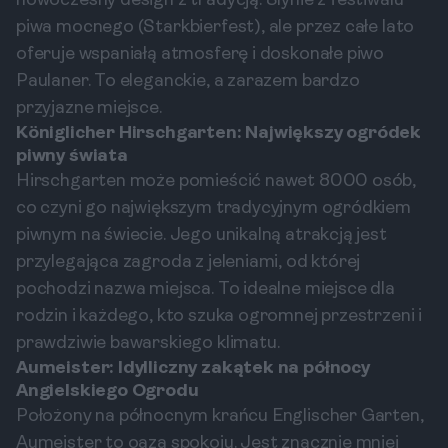
nowoczesny design z tradycją. Słynie z festiwalu
piwa mocnego (Starkbierfest), ale przez całe lato
oferuje wspaniałą atmosferę i doskonałe piwo
Paulaner. To eleganckie, a zarazem bardzo
przyjazne miejsce.
Königlicher Hirschgarten: Największy ogródek
piwny świata
Hirschgarten może pomieścić nawet 8000 osób,
co czyni go największym tradycyjnym ogródkiem
piwnym na świecie. Jego unikalną atrakcją jest
przylegająca zagroda z jeleniami, od której
pochodzi nazwa miejsca. To idealne miejsce dla
rodzin i każdego, kto szuka ogromnej przestrzeni i
prawdziwie bawarskiego klimatu.
Aumeister: Idylliczny zakątek na północy
Angielskiego Ogrodu
Położony na północnym krańcu Englischer Garten,
Aumeister to oaza spokoju. Jest znacznie mniej