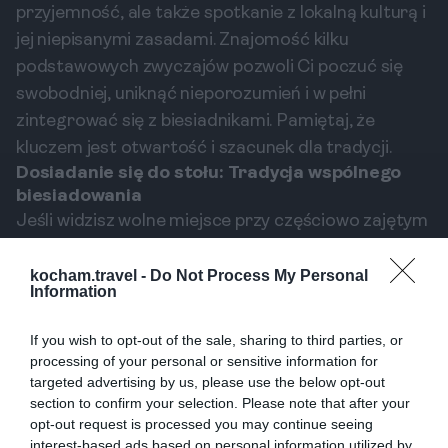
przyjemność, ale także spotkanie z lokalną kulturą i
jej niepisanymi zasadami. Znajomość kilku
podstawowych zwyczajów pozwoli Ci poczuć się
swobodniej, uniknąć nieporozumień i w pełni
zintegrować się z biesiadnikami. Pamiętaj, że
kluczem jest otwartość i szacunek dla tradycji.
Dosiadanie się do stołu: Tradycja wspólnego
biesiadowania
Jeśli widzisz wolne miejsce przy częściowo zajętym
stole, nie wahaj się zapytać "Ist hier noch frei?".
Dzielenie stołu z nieznajomymi jest tu całkowicie
kocham.travel -
Do Not Process My Personal
Information
normalne i wręcz oczekiwane. To doskonała okazja
do nawiązania nowych znajomości i poznania
If you wish to opt-out of the sale, sharing to third parties, or
lokalnych mieszkańców.
processing of your personal or sensitive information for
Własny prowiant: Co wolno, a czego nie?
targeted advertising by us, please use the below opt-out
section to confirm your selection. Please note that after your
W tradycyjnych ogródkach piwnych, w strefie
opt-out request is processed you may continue seeing
samoobsługowej, można spożywać własne jedzenie
interest-based ads based on personal information utilized by