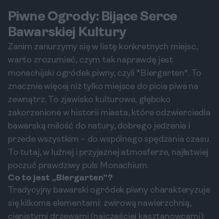
Piwne Ogrody: Bijące Serce
Bawarskiej Kultury
Zanim zanurzymy się w listę konkretnych miejsc,
warto zrozumieć, czym tak naprawdę jest
monachijski ogródek piwny, czyli *Biergarten*. To
znacznie więcej niż tylko miejsce do picia piwa na
zewnątrz. To zjawisko kulturowe, głęboko
zakorzenione w historii miasta, które odzwierciedla
bawarską miłość do natury, dobrego jedzenia i
przede wszystkim – do wspólnego spędzania czasu.
To tutaj, w luźnej i przyjaznej atmosferze, najłatwiej
poczuć prawdziwy puls Monachium.
Co to jest „Biergarten”?
Tradycyjny bawarski ogródek piwny charakteryzuje
się kilkoma elementami: żwirową nawierzchnią,
cienistymi drzewami (najczęściej kasztanowcami)