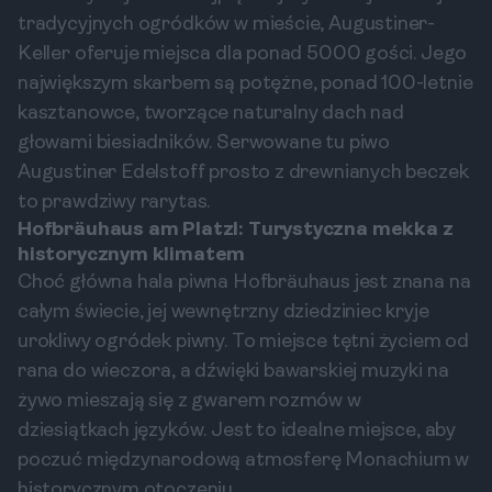
tradycyjnych ogródków w mieście, Augustiner-
Keller oferuje miejsca dla ponad 5000 gości. Jego
największym skarbem są potężne, ponad 100-letnie
kasztanowce, tworzące naturalny dach nad
głowami biesiadników. Serwowane tu piwo
Augustiner Edelstoff prosto z drewnianych beczek
to prawdziwy rarytas.
Hofbräuhaus am Platzl: Turystyczna mekka z
historycznym klimatem
Choć główna hala piwna Hofbräuhaus jest znana na
całym świecie, jej wewnętrzny dziedziniec kryje
urokliwy ogródek piwny. To miejsce tętni życiem od
rana do wieczora, a dźwięki bawarskiej muzyki na
żywo mieszają się z gwarem rozmów w
dziesiątkach języków. Jest to idealne miejsce, aby
poczuć międzynarodową atmosferę Monachium w
historycznym otoczeniu.