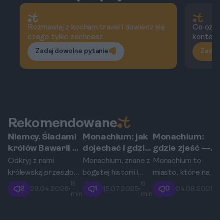
pomóc Ci maksymalnie wykorzystać
krótki pobyt w stolicy Bawarii.
Rozmawiaj z kocham.travel i dowiedz się
Co ozna
czego tylko zechcesz
kontekś
Zadaj dowolne pytanie
Zadaj
Rekomendowane
Niemcy. Śladami
Monachium: jak
Monachium:
Monachium
Monachium
Monachium
królów Bawarii w
dojechać i gdzie
gdzie zjeść —
Monachium –
spać —
lokalne klasyki i
Odkryj z nami
Monachium, znane z
Monachium to
które pałace i
przejrzysty
street food?
królewską przeszłość
bogatej historii i
miasto, które na
rezydencje warto
plan?
8
6
Monachium,
kultury, przyciąga
pewno nie zawiedzi
2
1
0
29.04.2026
•
15.07.2025
•
04.08.2025
•
zobaczyć?
min
min
podążając śladami
turystów z całego
żadnego miłośnika
potężnej dynastii
świata. Czerwiec to
jedzenia. Od