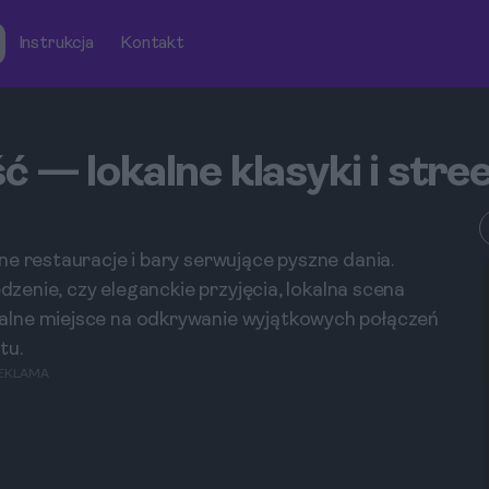
Instrukcja
Kontakt
eść — lokalne klasyki i stre
ne restauracje i bary serwujące pyszne dania.
edzenie, czy eleganckie przyjęcia, lokalna scena
alne miejsce na odkrywanie wyjątkowych połączeń
tu.
EKLAMA