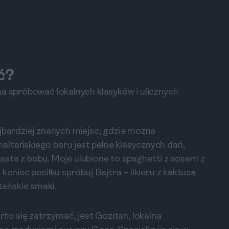
ć?
na spróbować lokalnych klasyków i ulicznych
ajbardziej znanych miejsc, gdzie można
altańskiego baru jest pełne klasycznych dań,
 pasta z bobu. Moje ulubione to spaghetti z sosem z
koniec posiłku spróbuj Bajtra – likieru z kaktusa
ańskie smaki.
o się zatrzymać, jest Gozitan, lokalna