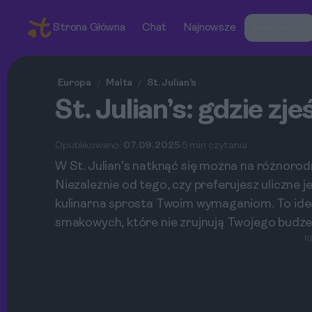
Strona Główna
Chat
Najnowsze
Kierunki
Europa
Malta
St. Julian’s
/
/
St. Julian’s: gdzie zj
Opublikowano:
07.09.2025
5 min czytania
W St. Julian's natknąć się można na różnorod
Niezależnie od tego, czy preferujesz uliczne j
kulinarna sprosta Twoim wymaganiom. To ide
smakowych, które nie zrujnują Twojego budże
R