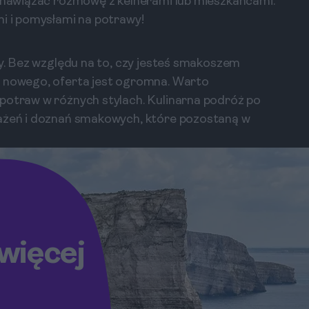
j nawiązać rozmowę z kelnerami lub mieszkańcami.
mi i pomysłami na potrawy!
ty. Bez względu na to, czy jesteś smakoszem
ś nowego, oferta jest ogromna. Warto
 potraw w różnych stylach. Kulinarna podróż po
rażeń i doznań smakowych, które pozostaną w
więcej