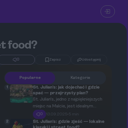
et food?
0
Zapisz
Udostępnij
Popularne
Kategorie
1
St. Julian’s: jak dojechać i gdzie
spać — przejrzysty plan?
St. Julian's, jedno z najpiękniejszych
miejsc na Malcie, jest idealnym
celem na wakacje. Z pięknymi
0
13.09.2025
•
5 min
plażami, zabytkami oraz bogatym
2
St. Julian’s: gdzie zjeść — lokalne
życiem nocnym, to miejsce
klasyki i street food?