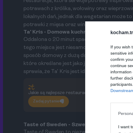
restauracja, która serwuje potrawy inspirowan
potrawach z królika, wołowiny oraz wieprzow
lokalnych dań, jednak dla wegetarian może 
potrawki z mięsa oraz wina z lokalnych winnic,
Ta' Kris - Domowa kuchnia
kocham.tr
Oddalona o 20 minut spacerem od St. Julian's
If you wish 
tego miejsca jest niesamowita, przypomina wc
sensitive in
sposób domowy z dużą dozą miłości. To tutaj 
confirm you
które określane jest jako jedno z najbardziej 
continue se
sprawia, że Ta' Kris jest idealnym miejscem d
information 
further disc
participants
Downstream 
Jakie są najlepsze restauracje w St. Julian's?
Zadaj pytanie
Persona
Taste of Sweden - Szwedzkie przysmaki
I want t
Taste of Sweden to niezwykłe miejsce w sercu S