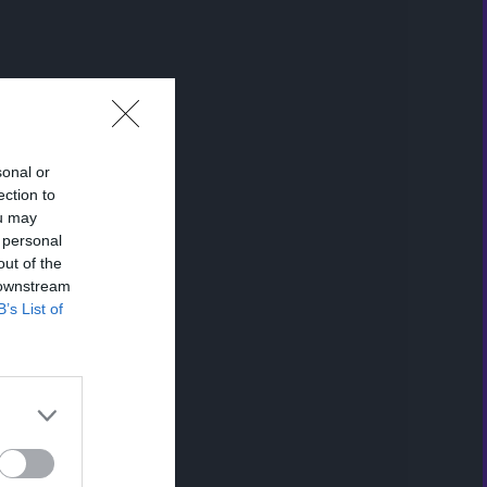
sonal or
ection to
ou may
 personal
out of the
 downstream
B’s List of