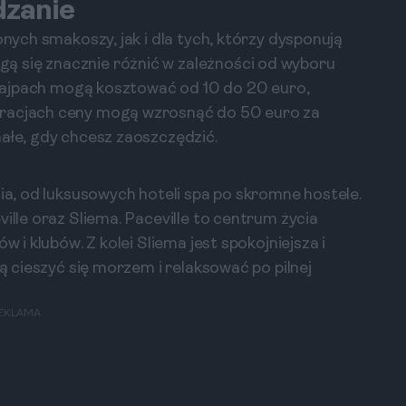
dzanie
onych smakoszy, jak i dla tych, którzy dysponują
ą się znacznie różnić w zależności od wyboru
 knajpach mogą kosztować od 10 do 20 euro,
uracjach ceny mogą wzrosnąć do 50 euro za
nałe, gdy chcesz zaoszczędzić.
nia, od luksusowych hoteli spa po skromne hostele.
ille oraz Sliema. Paceville to centrum życia
w i klubów. Z kolei Sliema jest spokojniejsza i
cą cieszyć się morzem i relaksować po pilnej
EKLAMA