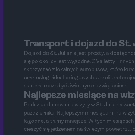
Transport i dojazd do St. 
Dojazd do St. Julian's jest prosty, a dostępn
się po okolicy jest wygodne. Z Valletty i inny
skorzystać z lokalnych autobusów, które kursu
oraz usług ridesharingowych. Jeżeli preferu
skutera może być świetnym rozwiązaniem.
Najlepsze miesiące na wi
Podczas planowania wizyty w St. Julian's war
października. Najlepszymi miesiącami na wizy
łagodne, a tłumy mniejsze. W tych miesiącac
cieszyć się jedzeniem na świeżym powietrzu, b