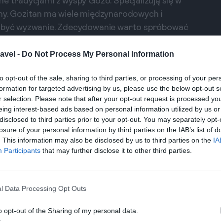
e tradycjami z wyspy Gozo. Specjalizują się w
iny. Gozitan ma wiele międzynarodowych i
to być wyzwanie. Zdecydowanie warto spróbować
 które idealnie komponują się z jedzeniem.
avel -
Do Not Process My Personal Information
, Ta' Kris to ukryty skarb w Sliema. Atmosfera
to opt-out of the sale, sharing to third parties, or processing of your per
hodzenie do cudzej kuchni. Ich dania są robione w
formation for targeted advertising by us, please use the below opt-out s
spróbujesz najlepszego braggioli – mięsa w sosie,
r selection. Please note that after your opt-out request is processed y
znanych maltańskich dań. Porcje są obfite, co
eing interest-based ads based on personal information utilized by us or
la głodnych podróżników.
disclosed to third parties prior to your opt-out. You may separately opt-
losure of your personal information by third parties on the IAB’s list of
. This information may also be disclosed by us to third parties on the
IA
Participants
that may further disclose it to other third parties.
Co spróbować w maltańskiej kuchni?
Zadaj pytanie
l Data Processing Opt Outs
o opt-out of the Sharing of my personal data.
t. Julian's, które oferuje szwedzkie specjały.