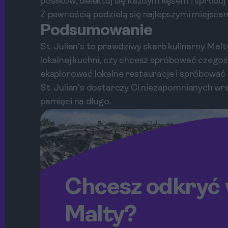
posiłków, delektuj się każdym kęsem i spróbu
Z pewnością podzielą się najlepszymi miejsca
Podsumowanie
St. Julian's to prawdziwy skarb kulinarny Mal
lokalnej kuchni, czy chcesz spróbować czego
eksplorować lokalne restauracje i spróbować
St. Julian's dostarczy Ci niezapomnianych w
pamięci na długo.
Chcesz odkryć 
Malty?