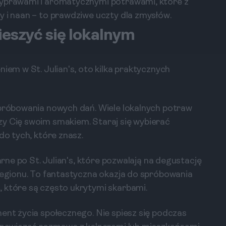
zyprawami i aromatycznymi potrawami, które z
y i naan – to prawdziwe uczty dla zmysłów.
ieszyć się lokalnym
niem w St. Julian's, oto kilka praktycznych
 próbowania nowych dań. Wiele lokalnych potraw
zy Cię swoim smakiem. Staraj się wybierać
do tych, które znasz.
arne po St. Julian's, które pozwalają na degustację
 regionu. To fantastyczna okazja do spróbowania
 które są często ukrytymi skarbami.
ment życia społecznego. Nie spiesz się podczas