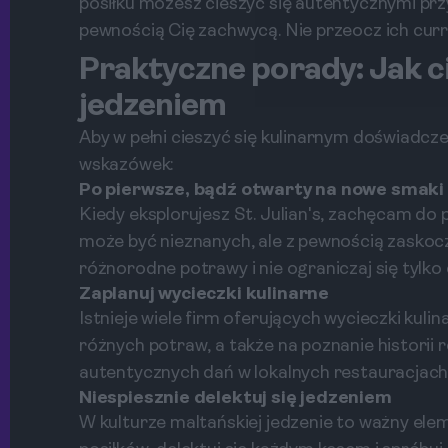
posiłku możesz cieszyć się autentycznymi pr
pewnością Cię zachwycą. Nie przeocz ich curr
Praktyczne porady: Jak c
jedzeniem
Aby w pełni cieszyć się kulinarnym doświadcze
wskazówek:
Po pierwsze, bądź otwarty na nowe smaki
Kiedy eksplorujesz St. Julian's, zachęcam do
może być nieznanych, ale z pewnością zaskoc
różnorodne potrawy i nie ograniczaj się tylko 
Zaplanuj wycieczki kulinarne
Istnieje wiele firm oferujących wycieczki kulin
różnych potraw, a także na poznanie historii
autentycznych dań w lokalnych restauracjach,
Niespiesznie delektuj się jedzeniem
W kulturze maltańskiej jedzenie to ważny ele