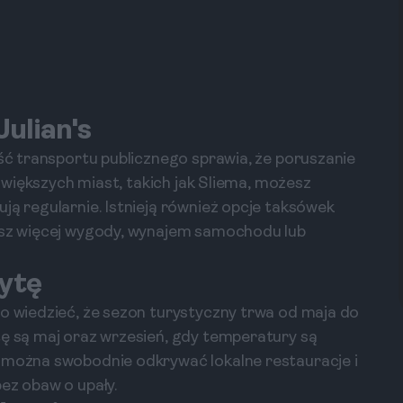
Julian's
ość transportu publicznego sprawia, że poruszanie
ch większych miast, takich jak Sliema, możesz
ją regularnie. Istnieją również opcje taksówek
jesz więcej wygody, wynajem samochodu lub
zytę
to wiedzieć, że sezon turystyczny trwa od maja do
tę są maj oraz wrzesień, gdy temperatury są
h można swobodnie odkrywać lokalne restauracje i
ez obaw o upały.