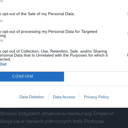
In
u przyciąga swoją prostotą. Godne uwagi są śledzie,
o opt-out of the Sale of my Personal Data.
miejsce dla tych, którzy pragną spróbować czegoś
In
wami.
Mediterraneo
to opt-out of processing my Personal Data for Targeted
ing.
e Cię zabraknąć w Greckiej Taverne, z widokiem
In
yszne souvlaki i sałatki greckie, które są świeże i
o opt-out of Collection, Use, Retention, Sale, and/or Sharing
edzenie doskonałe do delektowania się podczas
ersonal Data that Is Unrelated with the Purposes for which it
lected.
Out
ować doskonałego gelato w RivaReno. To ulubione
CONFIRM
adników i niezwykłych smaków, jak np. orzech
j, aby spróbować różnych kombinacji, bowiem
Data Deletion
Data Access
Privacy Policy
 smakowymi co sezon.
 Julian's
próbować indyjskich smaków w restauracji Emperor
alizuje się w daniach północnych Indii. Podczas