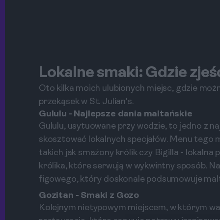
Lokalne smaki: Gdzie zjeś
Oto kilka moich ulubionych miejsc, gdzie moż
przekąsek w St. Julian's.
Gululu - Najlepsze dania maltańskie
Gululu, usytuowane przy wodzie, to jedno z n
skosztować lokalnych specjałów. Menu tego m
takich jak smażony królik czy Bigilla - lokalna
królika, które serwują w wykwintny sposób. Na 
figowego, który doskonale podsumowuje malt
Gozitan - Smaki z Gozo
Kolejnym nietypowym miejscem, w którym wart