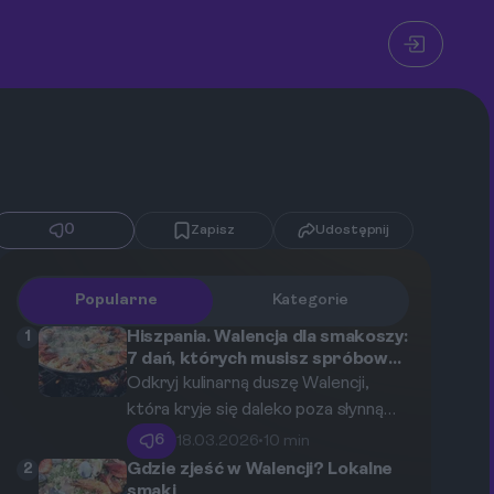
0
Zapisz
Udostępnij
Popularne
Kategorie
1
Hiszpania. Walencja dla smakoszy:
7 dań, których musisz spróbować
poza paellą.
Odkryj kulinarną duszę Walencji,
która kryje się daleko poza słynną
paellą. Ten przewodnik przedstawia
6
18.03.2026
•
10 min
7 kluczowych dań i doświadczeń, od
2
Gdzie zjeść w Walencji? Lokalne
alternatywnych potraw ryżowych
smaki