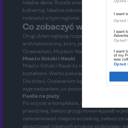
Opted 
lokalne dania. Ruzafa znana jest ze swojej ar
kulinarnej. Idealnie zakończycie pierwszy dzień
I want t
rodowód w tym regionie.
Opted 
Co zobaczyć w Walencji –
I want 
Advertis
Drugi dzień najlepiej rozpocząć od wizyty w 
Opted 
architektoniczny, który jest również najwięks
I want t
Oceanarium, Muzeum Nauki oraz Kino IMAX.
of my P
Miasto Sztuki i Nauki
was col
Opted 
Miasto Sztuki i Nauki to niezwykły projekt a
kształtami. Warto poświęcić czas na zwiedzan
Dla dzieci, Oceanarium będzie niezapomniany
wyprzedzeniem, co pozwoli uniknąć kolejek.
Paella na plaży
Po wizycie w kompleksie, udaj się na plażę M
prawdziwej, świeżo przygotowanej paelli w jed
zarezerwować miejsce wcześniej, zwłaszcza w
skosztować lokalnych smaków podziwiając wi