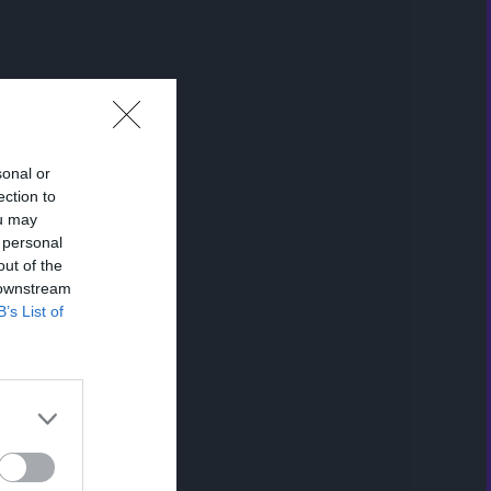
sonal or
ection to
ou may
 personal
out of the
 downstream
B’s List of