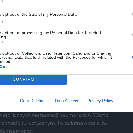
In
tystycznej atmosfery oraz bogatej oferty
 w Walencji, próbując paelli, która ma swój
o opt-out of the Sale of my Personal Data.
In
 Dzień 2
to opt-out of processing my Personal Data for Targeted
ing.
Miasto Sztuki i Nauki. To nowoczesny kompleks
In
zą atrakcją Walencji. Można tu zobaczyć m.in.
o opt-out of Collection, Use, Retention, Sale, and/or Sharing
ersonal Data that Is Unrelated with the Purposes for which it
lected.
Out
rchitektoniczny, który zachwyca nowoczesnymi
ie muzeów oraz obejrzenie filmów w kinie IMAX.
CONFIRM
m przeżyciem. Bilety można zakupić online z
Data Deletion
Data Access
Privacy Policy
alvarrosa na obiad. Tu można spróbować
nej z licznych restauracji nadmorskich. Warto
 sezonie turystycznym. To świetna okazja, by
dok na morze.