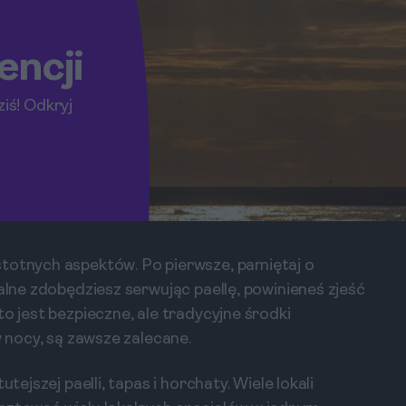
encji
iś! Odkryj
stotnych aspektów. Po pierwsze, pamiętaj o
kalne zdobędziesz serwując paellę, powinieneś zjeść
o jest bezpieczne, ale tradycyjne środki
w nocy, są zawsze zalecane.
tejszej paelli, tapas i horchaty. Wiele lokali