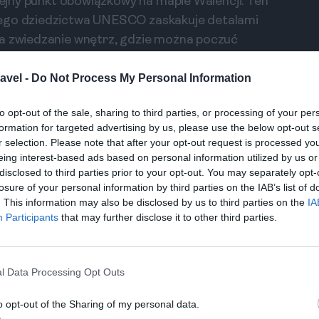
olejny punkt obowiązkowy na mapie Walencji. Ten
wego dziedzictwa UNESCO zaskakuje detalami
na zwiedzanie wnętrz, gdzie można poczuć
avel -
Do Not Process My Personal Information
ji, otoczony zabytkowymi budynkami. Można tu
to opt-out of the sale, sharing to third parties, or processing of your per
urę oraz życie uliczne. Warto również zjeść lody w
formation for targeted advertising by us, please use the below opt-out s
gen to doskonałe miejsce na odpoczynek między
r selection. Please note that after your opt-out request is processed y
eing interest-based ads based on personal information utilized by us or
disclosed to third parties prior to your opt-out. You may separately opt-
losure of your personal information by third parties on the IAB’s list of
. This information may also be disclosed by us to third parties on the
IA
Jakie atrakcje są najlepsze dla rodzin w Walencji?
Participants
that may further disclose it to other third parties.
Zadaj pytanie
l Data Processing Opt Outs
o opt-out of the Sharing of my personal data.
h życiem bistro na Ruzafie, gdzie serwowane są