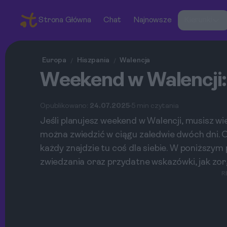
Strona Główna
Chat
Najnowsze
Kierunki
Europa
Hiszpania
Walencja
/
/
Weekend w Walencji:
Opublikowano:
24.07.2025
5 min czytania
Jeśli planujesz weekend w Walencji, musisz wie
można zwiedzić w ciągu zaledwie dwóch dni. Od
każdy znajdzie tu coś dla siebie. W poniższy
zwiedzania oraz przydatne wskazówki, jak zo
R