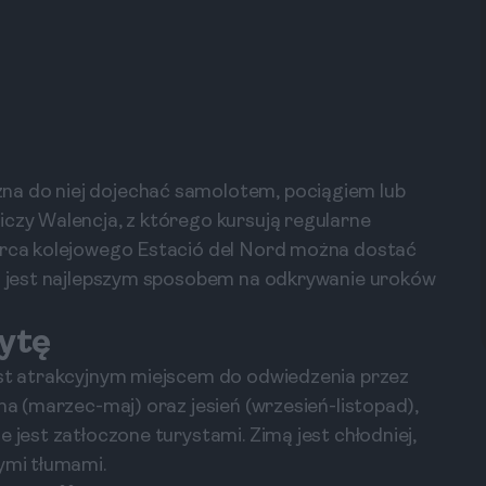
na do niej dojechać samolotem, pociągiem lub
iczy Walencja, z którego kursują regularne
worca kolejowego Estació del Nord można dostać
co jest najlepszym sposobem na odkrywanie uroków
zytę
est atrakcyjnym miejscem do odwiedzenia przez
sna (marzec-maj) oraz jesień (wrzesień-listopad),
 jest zatłoczone turystami. Zimą jest chłodniej,
ymi tłumami.