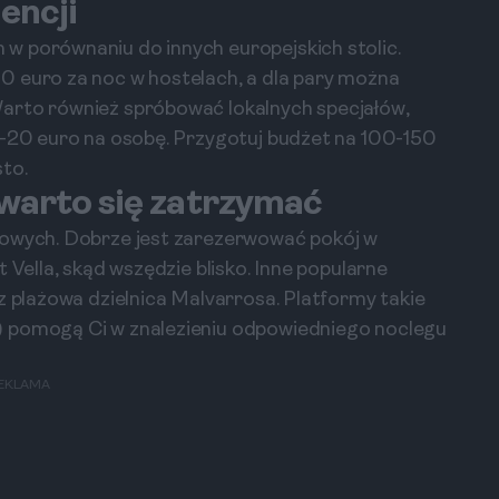
encji
w porównaniu do innych europejskich stolic.
0 euro za noc w hostelach, a dla pary można
arto również spróbować lokalnych specjałów,
0-20 euro na osobę. Przygotuj budżet na 100-150
to.
 warto się zatrzymać
gowych. Dobrze jest zarezerwować pokój w
 Vella, skąd wszędzie blisko. Inne popularne
z plażowa dzielnica Malvarrosa. Platformy takie
) pomogą Ci w znalezieniu odpowiedniego noclegu
EKLAMA