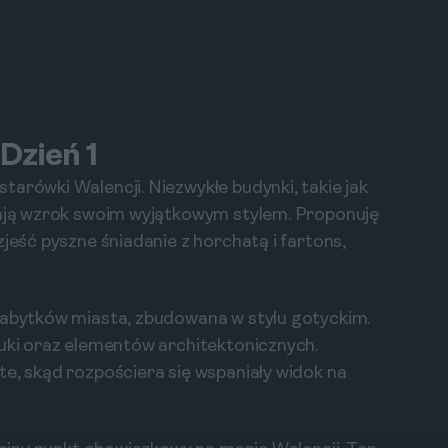
Dzień 1
arówki Walencji. Niezwykłe budynki, takie jak
ągają wzrok swoim wyjątkowym stylem. Proponuję
zjeść pyszne śniadanie z horchatą i fartons,
 zabytków miasta, zbudowana w stylu gotyckim.
tuki oraz elementów architektonicznych.
te, skąd rozpościera się wspaniały widok na