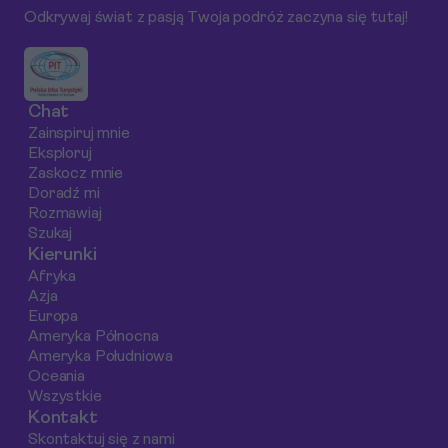
architektury, tradycji oraz
najlepszych miejsc do
Odkrywaj świat z pasją Twoja podróż zaczyna się tutaj!
lokalnej kuchni, Sewilla
spróbowania regionalnych
zachwyca każdego swojego
potraw. Nie tylko smak, ale
gościa.
również kultura jedzenia w
Sewilli sprawiają, że jest to
Chat
miejsce wyjątkowe.
Zainspiruj mnie
Eksploruj
Zaskocz mnie
Doradź mi
Rozmawiaj
Szukaj
Kierunki
Afryka
Azja
Europa
Ameryka Północna
Ameryka Południowa
Oceania
Wszystkie
Kontakt
Skontaktuj się z nami