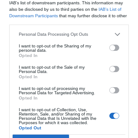
różnorodność zwieńczoną sztuką uliczną, ale także
IAB’s list of downstream participants. This information may
also be disclosed by us to third parties on the
IAB’s List of
możliwość wzięcia udziału w pokazie flamenco.
Downstream Participants
that may further disclose it to other
Alameda to idealne miejsce na relaks po dniu
third parties.
pełnym zwiedzania i delektowanie się atmosferą
Personal Data Processing Opt Outs
miasta.
Życie nocne i lokalne wydarzenia
I want to opt-out of the Sharing of my
personal data.
Sewilla słynie z żywego życia nocnego, które
Opted In
przyciąga zarówno mieszkańców, jak i turystów. W
I want to opt-out of the Sale of my
nocy plac zmienia się w festiwal kolorów i dźwięków,
Personal Data.
gdzie lokale serwują nie tylko pyszne jedzenie, ale
Opted In
również muzykę na żywo. Weź udział w pokazie
I want to opt-out of processing my
flamenco, który zabierze Cię w podróż do
Personal Data for Targeted Advertising.
Opted In
hiszpańskiego dziedzictwa kulturowego. Regularnie
organizowane są również wydarzenia artystyczne i
I want to opt-out of Collection, Use,
Retention, Sale, and/or Sharing of my
festiwale, które sprawiają, że atmosfera jest
Personal Data that Is Unrelated with the
Purposes for which it was collected.
jeszcze bardziej wyjątkowa.
Opted Out
Różnorodność kulinarna w Sewilli, od tapas po