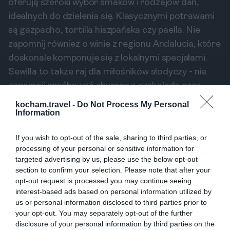
oferują szeroki wybór smaków i rodzajów dań,
idealnych do dzielenia się. Klasycznymi potrawami
są gazpacho, tortilla hiszpańska czy paella. Nie
zapomnij również o winie z regionu Andalucia, które
doskonale komponuje się z lokalnymi specjałami.
Sewilla to także raj dla miłośników słodyczy - nie
zapomnij spróbować churros z czekoladą oraz
keksów marcepanowych.
kocham.travel -
Do Not Process My Personal
Information
Alameda de Hércules –
kulturowe serce Sewilli
If you wish to opt-out of the sale, sharing to third parties, or
processing of your personal or sensitive information for
Na wieczór obowiązkowym punktem wizyty w
targeted advertising by us, please use the below opt-out
Sewilli jest Alameda de Hércules, czyli modny plac,
section to confirm your selection. Please note that after your
na którym tętni życie nocne. To miejsce pełne
opt-out request is processed you may continue seeing
interest-based ads based on personal information utilized by
restauracji, barów i klubów, które oferują szeroki
us or personal information disclosed to third parties prior to
wachlarz kuchni lokalnej i międzynarodowej.
your opt-out. You may separately opt-out of the further
Spacerując po placu, napotkasz nie tylko
disclosure of your personal information by third parties on the