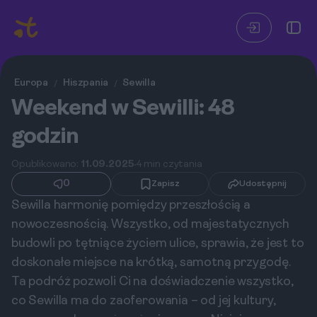
Europa
Hiszpania
Sewilla
/
/
Weekend w Sewilli: 48
godzin
Opublikowano:
11.09.2025
4 min czytania
0
Zapisz
Udostępnij
Sewilla harmonię pomiędzy przeszłością a
nowoczesnością. Wszystko, od majestatycznych
budowli po tętniące życiem ulice, sprawia, że jest to
doskonałe miejsce na krótką, samotną przygodę.
Ta podróż pozwoli Ci na doświadczenie wszystko,
co Sewilla ma do zaoferowania – od jej kultury,