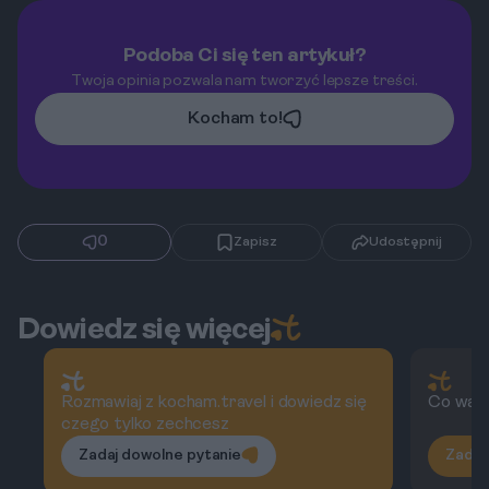
Podoba Ci się ten artykuł?
Twoja opinia pozwala nam tworzyć lepsze treści.
Kocham to!
0
Zapisz
Udostępnij
Dowiedz się więcej
Rozmawiaj z kocham.travel i dowiedz się
Co wart
czego tylko zechcesz
Zadaj dowolne pytanie
Zadaj