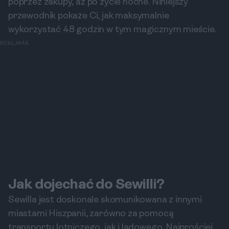
poprzez zakupy, aż po życie nocne. Niniejszy
przewodnik pokaże Ci, jak maksymalnie
wykorzystać 48 godzin w tym magicznym mieście.
REKLAMA
Jak dojechać do Sewilli?
Sewilla jest doskonale skomunikowana z innymi
miastami Hiszpanii, zarówno za pomocą
transportu lotniczego, jak i lądowego. Najprościej