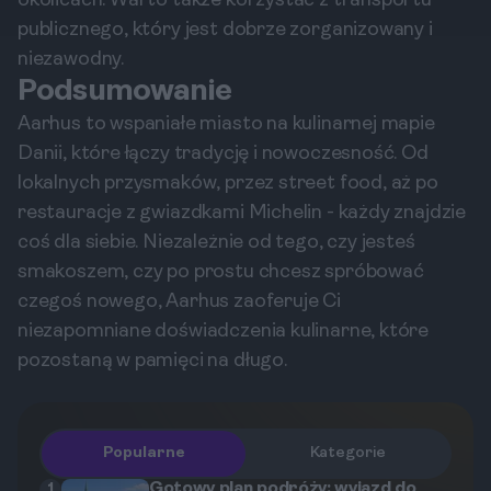
okolicach. Warto także korzystać z transportu
publicznego, który jest dobrze zorganizowany i
niezawodny.
Podsumowanie
Aarhus to wspaniałe miasto na kulinarnej mapie
Danii, które łączy tradycję i nowoczesność. Od
lokalnych przysmaków, przez street food, aż po
restauracje z gwiazdkami Michelin - każdy znajdzie
coś dla siebie. Niezależnie od tego, czy jesteś
smakoszem, czy po prostu chcesz spróbować
czegoś nowego, Aarhus zaoferuje Ci
niezapomniane doświadczenia kulinarne, które
pozostaną w pamięci na długo.
Popularne
Kategorie
Gotowy plan podróży: wyjazd do
1