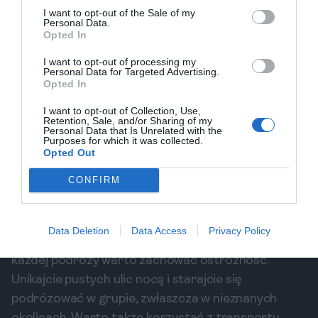
Praktyczne Wskazówki
I want to opt-out of the Sale of my
Podczas wizyty w Aarhus warto być otwartym na
Personal Data.
Opted In
nowe doświadczenia. Przygotujcie się na długie
posiłki, ponieważ lokalne restauracje często
I want to opt-out of processing my
Personal Data for Targeted Advertising.
serwują jedzenie przez kilka godzin. Czasami warto
Opted In
zarezerwować stolik z wyprzedzeniem, zwłaszcza w
I want to opt-out of Collection, Use,
popularnych miejscach. Warto również
Retention, Sale, and/or Sharing of my
Personal Data that Is Unrelated with the
eksplorować lokalne kawiarnie i food trucki
Purposes for which it was collected.
Opted Out
oferujące unikalne dania street food. Tylko tu
można spróbować najlepszych smørrebrød i hot
CONFIRM
dogów w wyjątkowych wariantach.
Bezpieczeństwo i Lokalne Rady
Data Deletion
Data Access
Privacy Policy
Aarhus jest bardzo bezpiecznym miastem, ale jak w
każdej podróży warto zachować ostrożność.
Unikajcie pustych ulic nocą i starajcie się
podróżować w grupie, zwłaszcza w nieznanych