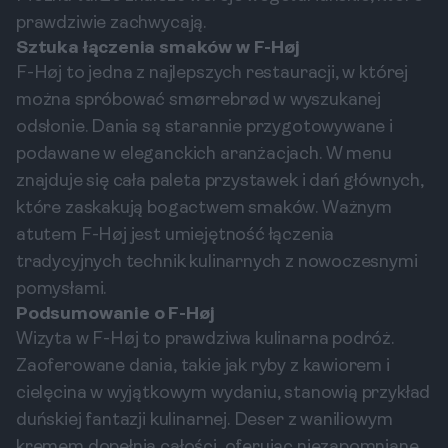
prawdziwie zachwycają.
Sztuka łączenia smaków w F-Høj
F-Høj to jedna z najlepszych restauracji, w której
można spróbować smørrebrød w wyszukanej
odsłonie. Dania są starannie przygotowywane i
podawane w eleganckich aranżacjach. W menu
znajduje się cała paleta przystawek i dań głównych,
które zaskakują bogactwem smaków. Ważnym
atutem F-Høj jest umiejętność łączenia
tradycyjnych technik kulinarnych z nowoczesnymi
pomysłami.
Podsumowanie o F-Høj
Wizyta w F-Høj to prawdziwa kulinarna podróż.
Zaoferowane dania, takie jak ryby z kawiorem i
cielęcina w wyjątkowym wydaniu, stanowią przykład
duńskiej fantazji kulinarnej. Deser z waniliowym
kremem dopełnia całości, oferując niezapomniane