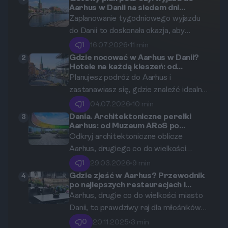
Aarhus w Danii na siedem dni
pełnych relaksu i niespiesznego
Zaplanowanie tygodniowego wyjazdu
zwiedzania
do Danii to doskonała okazja, aby
zwolnić tempo i nacieszyć się
1
16.07.2026
•
11 min
skandynawskim stylem życia. Ten
Gdzie nocować w Aarhus w Danii?
2
Hotele na każdą kieszeń: od
przewodnik krok po kroku pomoże Ci
budżetowych opcji po luksusowe
Planujesz podróż do Aarhus i
zorganizować idealny urlop w Aarhus.
apartamenty.
zastanawiasz się, gdzie znaleźć idealny
nocleg? Ten kompleksowy przewodnik
1
04.07.2026
•
10 min
pomoże Ci odkryć najlepsze hotele,
Dania. Architektoniczne perełki
3
Aarhus: od Muzeum ARoS po
apartamenty i hostele w duńskim
futurystyczny DOKK1.
Odkryj architektoniczne oblicze
„Mieście Uśmiechu”, dopasowane do
Aarhus, drugiego co do wielkości
Twojego budżetu i stylu podróżowania.
miasta Danii, gdzie historyczne
1
29.03.2026
•
9 min
budowle splatają się z
Gdzie zjeść w Aarhus? Przewodnik
4
po najlepszych restauracjach i
ultranowoczesnymi projektami. Ten
street foodzie
Aarhus, drugie co do wielkości miasto
przewodnik zabierze Cię w podróż od
Danii, to prawdziwy raj dla miłośników
tęczowej panoramy na dachu Muzeum
kulinariów. W 2025 roku miasto
ARoS, przez tętniące życiem,
0
20.11.2025
•
3 min