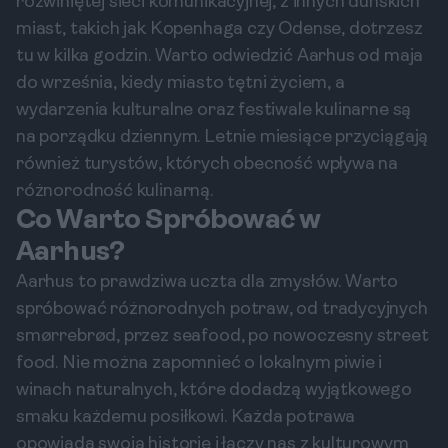
rozwiniętej sieci komunikacyjnej, z innych duńskich
miast, takich jak Kopenhaga czy Odense, dotrzesz
tu w kilka godzin. Warto odwiedzić Aarhus od maja
do września, kiedy miasto tętni życiem, a
wydarzenia kulturalne oraz festiwale kulinarne są
na porządku dziennym. Letnie miesiące przyciągają
również turystów, których obecność wpływa na
różnorodność kulinarną.
Co Warto Spróbować w
Aarhus?
Aarhus to prawdziwa uczta dla zmysłów. Warto
spróbować różnorodnych potraw, od tradycyjnych
smørrebrød, przez seafood, po nowoczesny street
food. Nie można zapomnieć o lokalnym piwie i
winach naturalnych, które dodadzą wyjątkowego
smaku każdemu posiłkowi. Każda potrawa
opowiada swoją historię i łączy nas z kulturowym