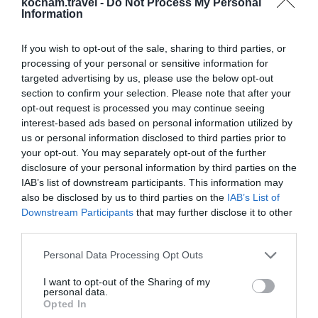
kocham.travel -
Do Not Process My Personal
znakiem, że miasto stale rozwija swoje kulinarne
Information
horyzonty. Kucharze, tacy jak Morten Frølich
Rastad i Christoffer Norton, nie boją się
If you wish to opt-out of the sale, sharing to third parties, or
eksperymentować, łącząc lokalne składniki z
processing of your personal or sensitive information for
targeted advertising by us, please use the below opt-out
nowoczesnymi technikami gotowania. Ich podejście
section to confirm your selection. Please note that after your
do kuchni oparte jest na sezonowości i lokalności,
opt-out request is processed you may continue seeing
co czyni każde danie unikalnym.
interest-based ads based on personal information utilized by
Gastronomia na Targu przy Ingerslevs
us or personal information disclosed to third parties prior to
Boulevard
your opt-out. You may separately opt-out of the further
disclosure of your personal information by third parties on the
Z kolei Targ przy Ingerslevs Boulevard to miejsce,
IAB’s list of downstream participants. This information may
które oferuje lokalne przysmaki rybne, w tym
also be disclosed by us to third parties on the
IAB’s List of
norweskie fritakale na bazie ryb. Ta rybna
Downstream Participants
that may further disclose it to other
specjalność to idealny przykład duńskiej tradycji
third parties.
morskiej, zbliżonej do polskich smaków. Można tu
Personal Data Processing Opt Outs
również spróbować świeżych krewetek i innych
I want to opt-out of the Sharing of my
owoców morza, które zachwycą każdego
personal data.
smakosza.
Opted In