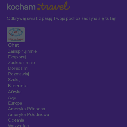
zorganizować
„Mieście Uśmiechu”,
przewodnik zabierz
idealny urlop w
dopasowane do
Cię w podróż od
Odkrywaj świat z pasją Twoja podróż zaczyna się tutaj!
Aarhus.
Twojego budżetu i
tęczowej panoramy
stylu podróżowania.
na dachu Muzeum
ARoS, przez
tętniące życiem,
Chat
futurystyczne
Zainspiruj mnie
centrum kultury
Eksploruj
Dokk1, aż po inne
Zaskocz mnie
ikony duńskiego
Doradź mi
Rozmawiaj
designu, które
Szukaj
definiują to
Kierunki
dynamiczne miasto.
Afryka
Azja
Europa
Ameryka Północna
Ameryka Południowa
Oceania
Wszystkie