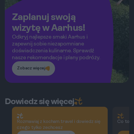
Zaplanuj swoją
wizytę w Aarhus!
Odkryj najlepsze smaki Aarhus i
zapewnij sobie niezapomniane
doświadczenia kulinarne. Sprawdź
nasze rekomendacje i plany podróży.
Zobacz więcej
Dowiedz się więcej
Rozmawiaj z kocham.travel i dowiedz się
Co to j
czego tylko zechcesz