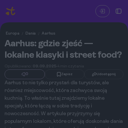
Europa
Dania
Aarhus
/
/
Aarhus: gdzie zjeść —
lokalne klasyki i street food?
Opublikowano:
09.09.2025
4 min czytania
0
Zapisz
Udostępnij
Aarhus to nie tylko przystań dla turystów, ale
również miejscowość, która zachwyca swoją
kuchnią. To właśnie tutaj znajdziemy lokalne
specjały, które łączą w sobie tradycję i
nowoczesność. W artykule przyjrzymy się
popularnym lokalom, które oferują doskonałe dania