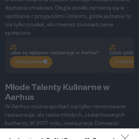
doznania smakowe. Długie posiłki zamienią się w
spotkanie z przyjaciółmi i bliskimi, gdzie jedzenie to
nie tylko posiłek, ale również doświadczenie
społeczne.
Jakie są najlepsze restauracje w Aarhus?
Gdzie zjeść t
Zadaj pytanie
Zadaj pytan
Młode Talenty Kulinarne w
Aarhus
W Aarhus można spotkać nie tylko renomowane
restauracje, ale także młodych, utalentowanych
kucharzy. W 2017 roku, restauracja Domestic
zdobyła swoją pierwszą gwiazdkę Michelin, co jest