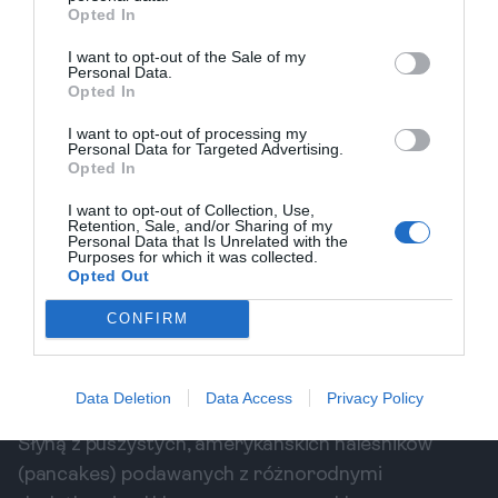
jedzeniem i doskonałą kawą.
Opted In
Eggspress: Wszystko o jajkach
I want to opt-out of the Sale of my
Jak sama nazwa wskazuje, Eggspress to raj dla
Personal Data.
Opted In
miłośników dań jajecznych. W menu znajdziemy
jajka w każdej możliwej postaci: omlety, jajecznice,
I want to opt-out of processing my
Personal Data for Targeted Advertising.
szakszukę i wiele innych. To miejsce udowadnia, że
Opted In
śniadanie oparte na jajkach nigdy nie musi być
I want to opt-out of Collection, Use,
nudne, a kreatywne dodatki i świeże składniki
Retention, Sale, and/or Sharing of my
Personal Data that Is Unrelated with the
tworzą idealną kompozycję na dobry początek
Purposes for which it was collected.
dnia.
Opted Out
Kava Tava: Amerykańskie naleśniki w
CONFIRM
chorwackim wydaniu
Kava Tava, ze swoim charakterystycznym
wystrojem i huśtawkami zamiast krzeseł, to
Data Deletion
Data Access
Privacy Policy
miejsce o wyjątkowo luźnej i przyjaznej atmosferze.
Słyną z puszystych, amerykańskich naleśników
(pancakes) podawanych z różnorodnymi