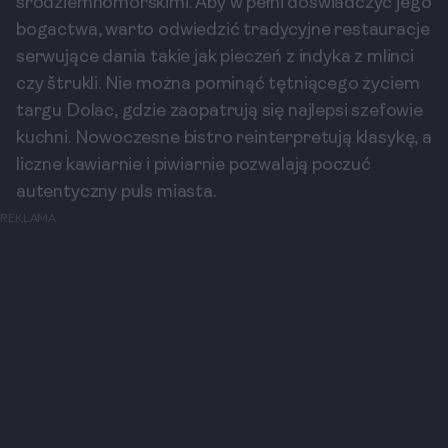
śródziemnomorskimi. Aby w pełni doświadczyć jego
bogactwa, warto odwiedzić tradycyjne restauracje
serwujące dania takie jak pieczeń z indyka z mlinci
czy štrukli. Nie można pominąć tętniącego życiem
targu Dolac, gdzie zaopatrują się najlepsi szefowie
kuchni. Nowoczesne bistro reinterpretują klasykę, a
liczne kawiarnie i piwiarnie pozwalają poczuć
autentyczny puls miasta.
REKLAMA