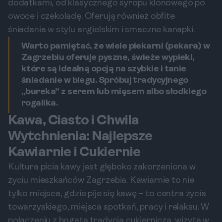
dodatkami, od klasycznego syropu klonowego po
owoce i czekoladę. Oferują również obfite
śniadania w stylu angielskim i smaczne kanapki.
Warto pamiętać, że wiele piekarni (pekara) w
Zagrzebiu oferuje pyszne, świeże wypieki,
które są idealną opcją na szybkie i tanie
śniadanie w biegu. Spróbuj tradycyjnego
„bureka” z serem lub mięsem albo słodkiego
rogalika.
Kawa, Ciasto i Chwila
Wytchnienia: Najlepsze
Kawiarnie i Cukiernie
Kultura picia kawy jest głęboko zakorzeniona w
życiu mieszkańców Zagrzebia. Kawiarnie to nie
tylko miejsca, gdzie pije się kawę – to centra życia
towarzyskiego, miejsca spotkań, pracy i relaksu. W
połączeniu z bogatą tradycją cukierniczą, wizyta w