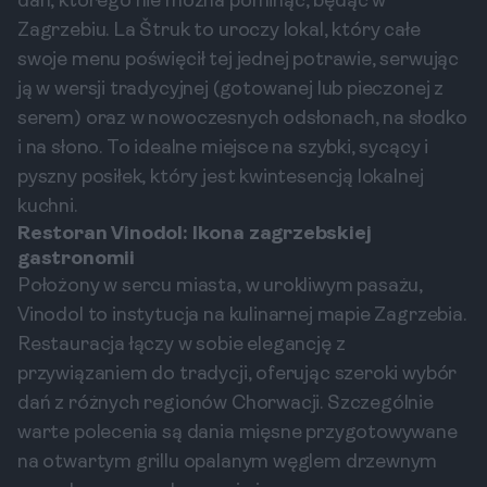
dań, którego nie można pominąć, będąc w
Zagrzebiu. La Štruk to uroczy lokal, który całe
swoje menu poświęcił tej jednej potrawie, serwując
ją w wersji tradycyjnej (gotowanej lub pieczonej z
serem) oraz w nowoczesnych odsłonach, na słodko
i na słono. To idealne miejsce na szybki, sycący i
pyszny posiłek, który jest kwintesencją lokalnej
kuchni.
Restoran Vinodol: Ikona zagrzebskiej
gastronomii
Położony w sercu miasta, w urokliwym pasażu,
Vinodol to instytucja na kulinarnej mapie Zagrzebia.
Restauracja łączy w sobie elegancję z
przywiązaniem do tradycji, oferując szeroki wybór
dań z różnych regionów Chorwacji. Szczególnie
warte polecenia są dania mięsne przygotowywane
na otwartym grillu opalanym węglem drzewnym