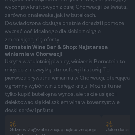
wybór piw kraftowych z całej Chorwacji i ze świata,
zarówno z nalewaka, jak i w butelkach.
Doświadczona obsługa chętnie doradzi i pomoże
wybrać coś idealnego dla siebie z ciągle
zmieniającej się oferty.
Bornstein Wine Bar & Shop: Najstarsza
winiarnia w Chorwacji
Ukryta w stuletniej piwnicy, winiarnia Bornstein to
miejsce z niezwykłą atmosferą i historią. To
pierwsza prywatna winiarnia w Chorwacji, oferująca
ogromny wybór win z całego kraju. Można tu nie
tylko kupić butelkę na wynos, ale także usiąść i
delektować się kieliszkiem wina w towarzystwie
deski serów i pršuta.
Gdzie w Zagrzebiu znajdę najlepsze opcje
Jakie dania 