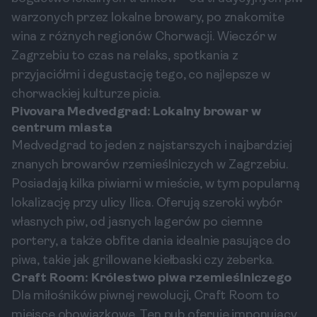
warzonych przez lokalne browary, po znakomite
wina z różnych regionów Chorwacji. Wieczór w
Zagrzebiu to czas na relaks, spotkania z
przyjaciółmi i degustację tego, co najlepsze w
chorwackiej kulturze picia.
Pivovara Medvedgrad: Lokalny browar w
centrum miasta
Medvedgrad to jeden z najstarszych i najbardziej
znanych browarów rzemieślniczych w Zagrzebiu.
Posiadają kilka piwiarni w mieście, w tym popularną
lokalizację przy ulicy Ilica. Oferują szeroki wybór
własnych piw, od jasnych lagerów po ciemne
portery, a także obfite dania idealnie pasujące do
piwa, takie jak grillowane kiełbaski czy żeberka.
Craft Room: Królestwo piwa rzemieślniczego
Dla miłośników piwnej rewolucji, Craft Room to
miejsce obowiązkowe. Ten pub oferuje imponujący