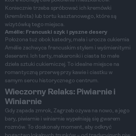
które kochają całe pokolenia mieszkańców.
Koniecznie trzeba spróbować ich kremówki
(kremšnita) lub tortu kasztanowego, które są
wizytówką tego miejsca.
Amélie: Francuski szyk i pyszne desery
Położona tuż obok katedry, mała i urocza cukiernia
Amélie zachwyca francuskim stylem i wyśmienitymi
deserami. Ich tarty, makaroniki i ciasta to małe
dzieła sztuki cukierniczej. To idealne miejsce na
romantyczną przerwę przy kawie i ciastku w
samym sercu historycznego centrum.
Wieczorny Relaks: Piwiarnie i
Winiarnie
Gdy zapada zmrok, Zagrzeb ożywa na nowo, a jego
bary, piwiarnie i winiarnie wypełniają się gwarem
rozmów. To doskonały moment, aby odkryć
bogactwo lokalnych trunków – od tradycyjnych piw