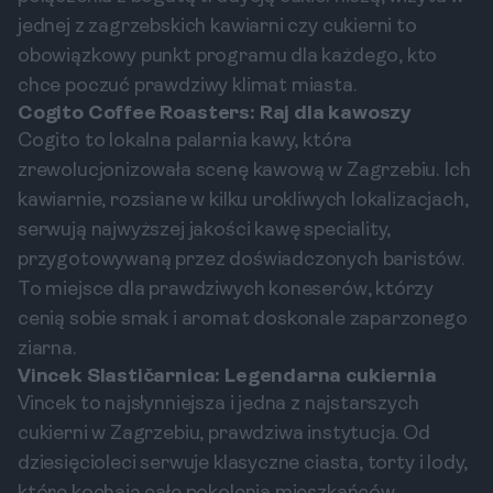
jednej z zagrzebskich kawiarni czy cukierni to
obowiązkowy punkt programu dla każdego, kto
chce poczuć prawdziwy klimat miasta.
Cogito Coffee Roasters: Raj dla kawoszy
Cogito to lokalna palarnia kawy, która
zrewolucjonizowała scenę kawową w Zagrzebiu. Ich
kawiarnie, rozsiane w kilku urokliwych lokalizacjach,
serwują najwyższej jakości kawę speciality,
przygotowywaną przez doświadczonych baristów.
To miejsce dla prawdziwych koneserów, którzy
cenią sobie smak i aromat doskonale zaparzonego
ziarna.
Vincek Slastičarnica: Legendarna cukiernia
Vincek to najsłynniejsza i jedna z najstarszych
cukierni w Zagrzebiu, prawdziwa instytucja. Od
dziesięcioleci serwuje klasyczne ciasta, torty i lody,