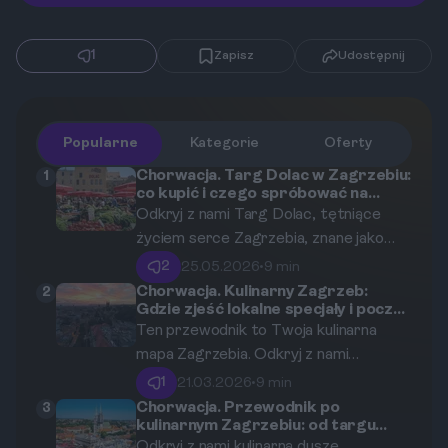
1
Zapisz
Udostępnij
Popularne
Kategorie
Oferty
Chorwacja. Targ Dolac w Zagrzebiu:
1
co kupić i czego spróbować na
najsłynniejszym targu miasta?
Odkryj z nami Targ Dolac, tętniące
życiem serce Zagrzebia, znane jako
„brzuch miasta”. W tym
2
25.05.2026
•
9 min
kompleksowym przewodniku
Chorwacja. Kulinarny Zagrzeb:
2
Gdzie zjeść lokalne specjały i poczuć
podpowiemy, co warto kupić pod
miejski klimat?
Ten przewodnik to Twoja kulinarna
słynnymi czerwonymi parasolami, jakich
mapa Zagrzebia. Odkryj z nami
lokalnych specjałów spróbować na
najlepsze restauracje, tradycyjne
miejscu i dlaczego wizyta na tym targu
1
21.03.2026
•
9 min
konoby, nowoczesne bistro, urokliwe
jest obowiązkowym punktem każdej
Chorwacja. Przewodnik po
3
kulinarnym Zagrzebiu: od targu
kawiarnie i tętniące życiem targi, aby
wycieczki do stolicy Chorwacji.
Dolac po tradycyjne konoby
Odkryj z nami kulinarną duszę