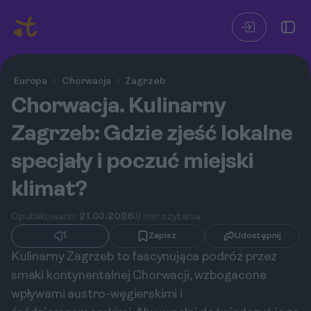
Europa
Chorwacja
Zagrzeb
/
/
Chorwacja. Kulinarny
Zagrzeb: Gdzie zjeść lokalne
specjały i poczuć miejski
klimat?
Opublikowano:
21.03.2026
9 min czytania
1
Zapisz
Udostępnij
Kulinarny Zagrzeb to fascynująca podróż przez
smaki kontynentalnej Chorwacji, wzbogacone
wpływami austro-węgierskimi i