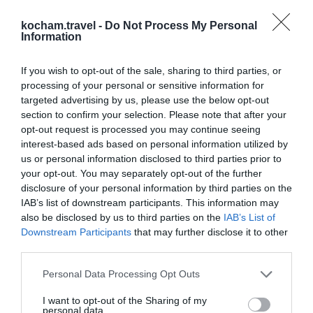
Poranek w Zagrzebiu to idealny czas, by zwolnić i
kocham.travel -
Do Not Process My Personal
Information
cieszyć się chwilą w jednej z licznych kawiarni i
bistro. Kultura śniadaniowa i brunchowa w mieście
If you wish to opt-out of the sale, sharing to third parties, or
dynamicznie się rozwija, oferując szeroki wybór
processing of your personal or sensitive information for
opcji – od tradycyjnych chorwackich wypieków po
targeted advertising by us, please use the below opt-out
międzynarodowe klasyki. To doskonały sposób, aby
section to confirm your selection. Please note that after your
opt-out request is processed you may continue seeing
naładować baterie przed dniem pełnym zwiedzania
interest-based ads based on personal information utilized by
i poczuć poranny rytm miasta.
us or personal information disclosed to third parties prior to
Otto & Frank: Klasyki brunchowe z widokiem
your opt-out. You may separately opt-out of the further
Położone przy tętniącej życiem ulicy Tkalčićeva,
disclosure of your personal information by third parties on the
IAB’s list of downstream participants. This information may
Otto & Frank to jedno z najpopularniejszych miejsc
also be disclosed by us to third parties on the
IAB’s List of
brunchowych w mieście. Ich menu oferuje klasyki,
Downstream Participants
that may further disclose it to other
takie jak jajka po benedyktyńsku czy awokado na
third parties.
grzance, ale także autorskie kanapki, w tym słynną
Personal Data Processing Opt Outs
„Zagreb Breakfast”. Przyjemny taras pozwala
obserwować życie miasta, delektując się pysznym
I want to opt-out of the Sharing of my
personal data.