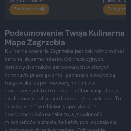
wegetariańskie?
pierwszej wi
Zadaj pytanie
Zadaj pytan
Podsumowanie: Twoja Kulinarna
Mapa Zagrzebia
Kulinarna sceneria Zagrzebia jest tak różnorodna i
barwna jak samo miasto. Od tradycyjnych,
domowych smaków serwowanych w starych
konobach, przez gwarne i pachnące świeżością
targowiska, aż po innowacyjne dania w
nowoczesnych bistro – stolica Chorwacji oferuje
niezliczone możliwości dla każdego smakosza. To
miasto, w którym historia spotyka się z
nowoczesnością na talerzu, a gościnność
mieszkańców sprawia, że każdy posiłek staje się
wyjątkowym doświadczeniem. Odkrywanie