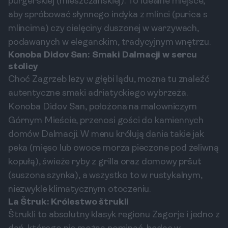
purgerskiej (mieszczańskiej). To idealne miejsce,
aby spróbować słynnego indyka z mlinci (purica s
mlincima) czy cielęciny duszonej w warzywach,
podawanych w eleganckim, tradycyjnym wnętrzu.
Konoba Didov San: Smaki Dalmacji w sercu
stolicy
Choć Zagrzeb leży w głębi lądu, można tu znaleźć
autentyczne smaki adriatyckiego wybrzeża.
Konoba Didov San, położona na malowniczym
Górnym Mieście, przenosi gości do kamiennych
domów Dalmacji. W menu królują dania takie jak
peka (mięso lub owoce morza pieczone pod żeliwną
kopułą), świeże ryby z grilla oraz domowy pršut
(suszona szynka), a wszystko to w rustykalnym,
niezwykle klimatycznym otoczeniu.
La Štruk: Królestwo štrukli
Štrukli to absolutny klasyk regionu Zagorje i jedno z