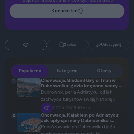
Twoja opinia pozwala nam tworzyć lepsze treści.
Kocham to!
1
Zapisz
Udostępnij
Popularne
Kategorie
Oferty
Chorwacja. Śladami Gry o Tron w
1
Dubrowniku: gdzie kręcono sceny z
Królewskiej Przystani?
Dubrownik, perła Adriatyku, od lat
zachwyca turystów swoją historią i
architekturą. Jednak dla milionów
1
27.04.2026
•
10 min
fanów na całym świecie to miasto jest
Chorwacja. Kajakiem po Adriatyku:
2
Jak opłynąć mury Dubrownika i
czymś więcej – to żywa sceneria
wyspę Lokrum?
Podróżowanie po Dubrowniku i jego
Królewskiej Przystani z sagi „Gra o