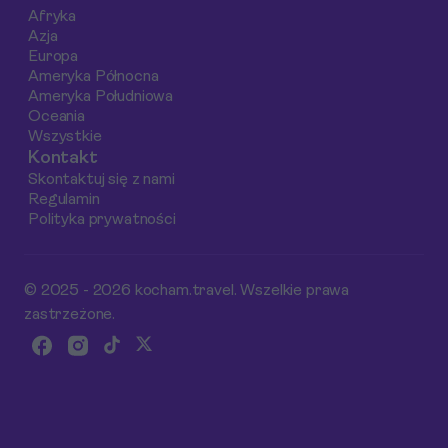
jak najlepiej odkryć
lokalnych
Afryka
uroki Kajaków w
restauracjach oraz
Azja
Dubrowniku!
rejsom na piękną
Europa
wyspę Lokrum.
Ameryka Północna
Ameryka Południowa
Oceania
Wszystkie
Kontakt
Skontaktuj się z nami
Regulamin
Polityka prywatności
© 2025 - 2026 kocham.travel. Wszelkie prawa
zastrzeżone.