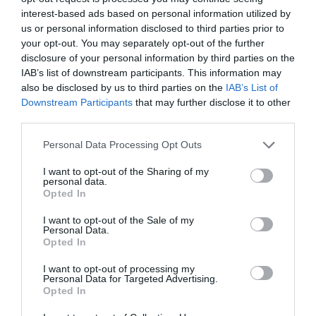
w atrakcyjnych cenach. Np. ***Rooms Ivo***, który
interest-based ads based on personal information utilized by
znajduje się w pobliżu plaży i korzysta z
us or personal information disclosed to third parties prior to
pozytywnych ocen gości. Takie noclegi są świetną
your opt-out. You may separately opt-out of the further
disclosure of your personal information by third parties on the
opcją dla osób, które chcą poznać innych
IAB’s list of downstream participants. This information may
podróżników oraz cieszyć się atmosferą lokalnych
also be disclosed by us to third parties on the
IAB’s List of
dzielnic.
Downstream Participants
that may further disclose it to other
third parties.
Gdzie w Dubrowniku zjeść
lokalne jedzenie?
Personal Data Processing Opt Outs
Dubrownik jest rajem dla miłośników kulinariów.
I want to opt-out of the Sharing of my
personal data.
Oto kilka miejsc, które warto odwiedzić, aby
Opted In
spróbować lokalnych specjałów.
I want to opt-out of the Sale of my
Restauracje
Personal Data.
W sercu Starego Miasta odnajdziesz mnóstwo
Opted In
restauracji, które oferują lokalne potrawy, takie jak
I want to opt-out of processing my
Personal Data for Targeted Advertising.
świeża ryba, owoce morza, oliwa z oliwek oraz
Opted In
domowy chleb. ***Restauracje Dubrovnik*** są