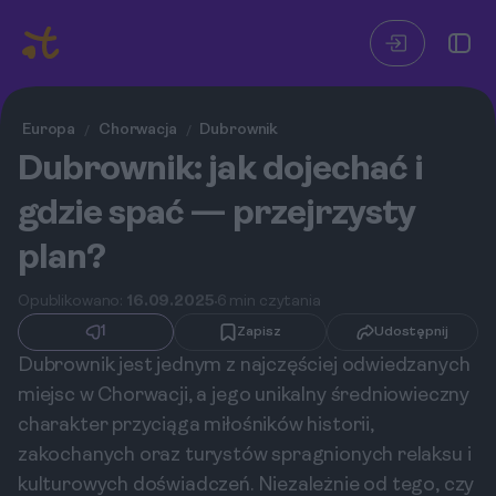
Europa
Chorwacja
Dubrownik
/
/
Dubrownik: jak dojechać i
gdzie spać — przejrzysty
plan?
Opublikowano:
16.09.2025
6 min czytania
1
Zapisz
Udostępnij
Dubrownik jest jednym z najczęściej odwiedzanych
miejsc w Chorwacji, a jego unikalny średniowieczny
charakter przyciąga miłośników historii,
zakochanych oraz turystów spragnionych relaksu i
kulturowych doświadczeń. Niezależnie od tego, czy