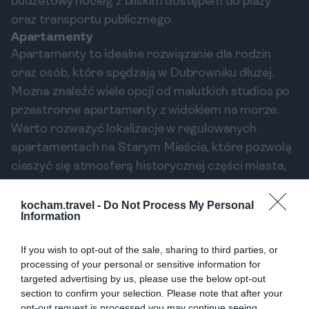
budżetowy nocleg z bliskim dostępem do plaży
oraz transportu publicznego.
Apartamenty
Apartamenty to idealne rozwiązanie dla rodzin
oraz osób, które spędzają w Dubrowniku dłużej.
Można znaleźć wiele opcji od malutkich studios po
przestronne apartamenty z widokiem na morze.
Warto rozważyć lokalizacje w regulowanych
apartamentach na Starym Mieście, które pozwolą
cieszyć się atmosferą historycznej części miasta,
lub w pobliskich dzielnicach, takich jak Babin Kuk
czy Lapad.
kocham.travel -
Do Not Process My Personal
Information
Budżetowe noclegi
Dla osób podróżujących na ograniczonym
If you wish to opt-out of the sale, sharing to third parties, or
budżecie polecam poszukać noclegów w
processing of your personal or sensitive information for
pensjonatach lub hostelach. Można znaleźć kilka
targeted advertising by us, please use the below opt-out
section to confirm your selection. Please note that after your
miejsc, które oferują komfortowe zakwaterowanie
opt-out request is processed you may continue seeing