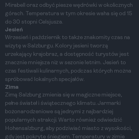
Mirabell oraz odbyć piesze wędrówki w okolicznych
górach. Temperatura w tym okresie waha się od 15
do 30 stopni Celsjusza.
Jesień
Wrzesień i październik to także znakomity czas na
wizytę w Salzburgu. Kolory jesieni tworzą
urzekający krajobraz, a dostępność turystów jest
znacznie mniejsza niż w sezonie letnim. Jesień to
czas festiwali kulinarnych, podczas których można
spróbować lokalnych specjałów.
Zima
Zimą Salzburg zmienia się w magiczne miejsce,
pełne świateł i świątecznego klimatu. Jarmarki
bożonarodzeniowe są jednymi z najbardziej
popularnych atrakcji. Warto również odwiedzić
Hohensalzburg, aby podziwiać miasto z wysokości,
gdy jest pokryte śniegiem. Temperatury w zimie