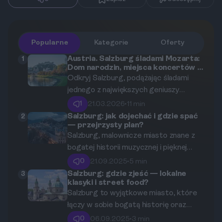
Popularne
Kategorie
Oferty
Austria. Salzburg śladami Mozarta:
1
Dom narodzin, miejsca koncertów i
kawiarnie z historią.
Odkryj Salzburg, podążając śladami
jednego z największych geniuszy
muzycznych wszech czasów. Ten
1
21.03.2026
•
11 min
przewodnik zabierze Cię w podróż po
Salzburg: jak dojechać i gdzie spać
2
— przejrzysty plan?
miejscach, które ukształtowały
Salzburg, malownicze miasto znane z
Wolfganga Amadeusza Mozarta – od
bogatej historii muzycznej i pięknej
domu narodzin, przez sale koncertowe,
architektury, to idealne miejsce na
aż po historyczne kawiarnie, w których
0
21.09.2025
•
5 min
krótki wypad. W tym artykule
do dziś unosi się duch epoki.
Salzburg: gdzie zjeść — lokalne
3
klasyki i street food?
przedstawimy szczegółowy plan
Salzburg to wyjątkowe miasto, które
dotyczący podróży do Salzburga, w
łączy w sobie bogatą historię oraz
tym środki transportu, najlepsze
tradycyjną austriacką kuchnię. W tym
miesiące na wizytę, dostępne noclegi
0
06.09.2025
•
3 min