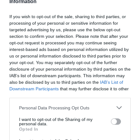
Information
istnieje wiele opcji zakwaterowania. Hostele oraz
pensjonaty w dzielnicach nieco dalej od centrum
If you wish to opt-out of the sale, sharing to third parties, or
oferują przyjemne miejsca z przystępnymi cenami.
processing of your personal or sensitive information for
Warto poszukać oferty z wyżywieniem, co może
targeted advertising by us, please use the below opt-out
section to confirm your selection. Please note that after your
dodatkowo obniżyć koszty wizyty.
opt-out request is processed you may continue seeing
Lokalne jedzenie
interest-based ads based on personal information utilized by
us or personal information disclosed to third parties prior to
Kuchnia austriacka to prawdziwa uczta dla
your opt-out. You may separately opt-out of the further
zmysłów. W Salzburgu można spróbować wielu
disclosure of your personal information by third parties on the
lokalnych specjałów, które zachwycą każdego
IAB’s list of downstream participants. This information may
also be disclosed by us to third parties on the
IAB’s List of
smakosza.
Downstream Participants
that may further disclose it to other
Przysmaki kuchni austriackiej
third parties.
Wśród tradycyjnych potraw warto spróbować
Salzburger Nockerl - puszystych, deserowych
Personal Data Processing Opt Outs
pierogów zapiekanych w piekarniku, które z
I want to opt-out of the Sharing of my
personal data.
pewnością zachwycą niejednego turystę. Inne
Opted In
smakołyki to Wiener Schnitzel oraz szarlotka,