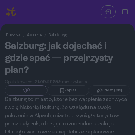
Europa
Austria
Salzburg
/
/
Salzburg: jak dojechać i
gdzie spać — przejrzysty
plan?
Opublikowano:
21.09.2025
5 min czytania
0
Zapisz
Udostępnij
Salzburg to miasto, które bez wątpienia zachwyca
swoją historią i kulturą. Ze względu na swoje
położenie w Alpach, miasto przyciąga turystów
przez cały rok, oferując różnorodne atrakcje.
Dlatego warto wcześniej dobrze zaplanować