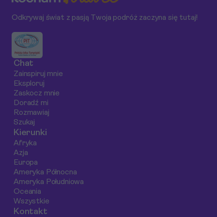
Wolfganga
oraz spróbować
przewodniku
Odkrywaj świat z pasją Twoja podróż zaczyna się tutaj!
Amadeusza
pysznego street
odkryjemy najlepsz
Mozarta – od domu
foodu. Niezależnie od
miejsca, aby w pełn
narodzin, przez sale
tego, czy jesteś
docenić panoramę
koncertowe, aż po
miłośnikiem gulaszu,
tego magicznego
Chat
historyczne
tortów czy świeżych
miejsca, jak równie
Zainspiruj mnie
kawiarnie, w których
owoców morza,
potrawy i atrakcje
Eksploruj
do dziś unosi się
Salzburg oferuje
turystyczne, któr
Zaskocz mnie
duch epoki.
niezapomniane
warto zobaczyć.
Doradź mi
Rozmawiaj
doznania kulinarne.
Szukaj
Kierunki
Afryka
Azja
Europa
Ameryka Północna
Ameryka Południowa
Oceania
Wszystkie
Kontakt