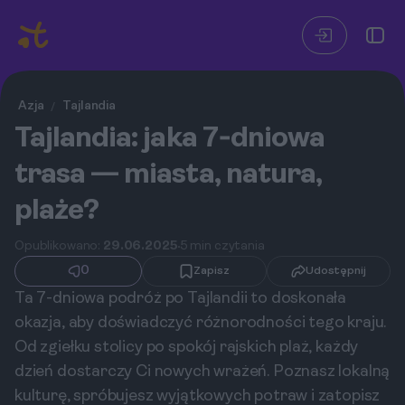
Azja
Tajlandia
/
Tajlandia: jaka 7‑dniowa
trasa — miasta, natura,
plaże?
Opublikowano:
29.06.2025
5 min czytania
0
Zapisz
Udostępnij
Ta 7-dniowa podróż po Tajlandii to doskonała
okazja, aby doświadczyć różnorodności tego kraju.
Od zgiełku stolicy po spokój rajskich plaż, każdy
dzień dostarczy Ci nowych wrażeń. Poznasz lokalną
kulturę, spróbujesz wyjątkowych potraw i zatopisz