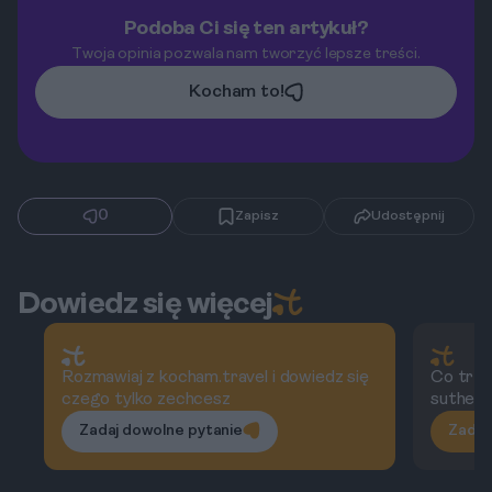
Podoba Ci się ten artykuł?
Twoja opinia pozwala nam tworzyć lepsze treści.
Kocham to!
0
Zapisz
Udostępnij
Dowiedz się więcej
Rozmawiaj z kocham.travel i dowiedz się
Co trze
czego tylko zechcesz
suthep
Zadaj dowolne pytanie
Zadaj