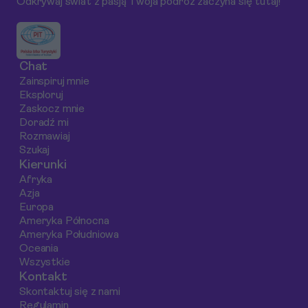
Odkrywaj świat z pasją Twoja podróż zaczyna się tutaj!
jakie atrakcje czekają
zachwycające lokalne
na Ciebie w tej
przysmaki. Przygotuj
bajecznej części
się na eksplozję
Tajlandii.
smaków, kolorów i
Chat
aromatów, które
Zainspiruj mnie
definiują deserową
Eksploruj
scenę stolicy
Zaskocz mnie
Tajlandii.
Doradź mi
Rozmawiaj
Szukaj
Kierunki
Afryka
Azja
Europa
Ameryka Północna
Ameryka Południowa
Oceania
Wszystkie
Kontakt
Skontaktuj się z nami
Regulamin