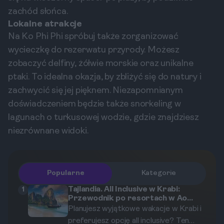
zachód słońca.
Lokalne atrakcje
Na Ko Phi Phi spróbuj także zorganizować
wycieczkę do rezerwatu przyrody. Możesz
zobaczyć delfiny, żółwie morskie oraz unikalne
ptaki. To idealna okazja, by zbliżyć się do natury i
zachwycić się jej pięknem. Niezapomnianym
doświadczeniem będzie także snorkeling w
lagunach o turkusowej wodzie, gdzie znajdziesz
niezrównane widoki.
Popularne
Kategorie
Tajlandia. All Inclusive w Krabi:
1
Przewodnik po resortach w Ao
Nang i na Railay
Planujesz wyjątkowe wakacje w Krabi i
preferujesz opcję all inclusive? Ten