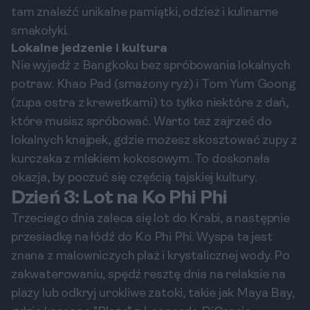
tam znaleźć unikalne pamiątki, odzież i kulinarne
smakołyki.
Lokalne jedzenie i kultura
Nie wyjedź z Bangkoku bez spróbowania lokalnych
potraw. Khao Pad (smażony ryż) i Tom Yum Goong
(zupa ostra z krewetkami) to tylko niektóre z dań,
które musisz spróbować. Warto też zajrzeć do
lokalnych knajpek, gdzie możesz skosztować zupy z
kurczaka z mlekiem kokosowym. To doskonała
okazja, by poczuć się częścią tajskiej kultury.
Dzień 3: Lot na Ko Phi Phi
Trzeciego dnia zaleca się lot do Krabi, a następnie
przesiadkę na łódź do Ko Phi Phi. Wyspa ta jest
znana z malowniczych plaż i krystalicznej wody. Po
zakwaterowaniu, spędź resztę dnia na relaksie na
plaży lub odkryj urokliwe zatoki, takie jak Maya Bay,