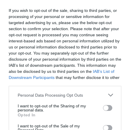
Tajlandii, znany z malowniczych plaż i
północy, przez zaskakujące przekąski,
tętniącego życiem nocnego życia. W
If you wish to opt-out of the sale, sharing to third parties, or
po owocowy raj, którego nie znajdziesz
3
14.02.2026
•
3 min
processing of your personal or sensitive information for
tym artykule dowiesz się, jak
w supermarkecie.
targeted advertising by us, please use the below opt-out
zorganizować swoją podróż, jakie
section to confirm your selection. Please note that after your
atrakcje czekają na Ciebie i jak uniknąć
opt-out request is processed you may continue seeing
tłumów turystów.
interest-based ads based on personal information utilized by
us or personal information disclosed to third parties prior to
your opt-out. You may separately opt-out of the further
disclosure of your personal information by third parties on the
IAB’s list of downstream participants. This information may
also be disclosed by us to third parties on the
IAB’s List of
Downstream Participants
that may further disclose it to other
third parties.
Personal Data Processing Opt Outs
I want to opt-out of the Sharing of my
personal data.
Opted In
Jak najlepiej
I want to opt-out of the Sale of my