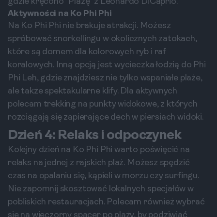
gdzie kręcono "Plażę" z Leonardo DiCaprio.
Aktywności na Ko Phi Phi
Na Ko Phi Phi nie brakuje atrakcji. Możesz
spróbować snorkellingu w okolicznych zatokach,
które są domem dla kolorowych ryb i raf
koralowych. Inną opcją jest wycieczka łodzią do Phi
Phi Leh, gdzie znajdziesz nie tylko wspaniałe plaże,
ale także spektakularne klify. Dla aktywnych
polecam trekking na punkty widokowe, z których
rozciągają się zapierające dech w piersiach widoki.
Dzień 4: Relaks i odpoczynek
Kolejny dzień na Ko Phi Phi warto poświęcić na
relaks na jednej z rajskich plaż. Możesz spędzić
czas na opalaniu się, kąpieli w morzu czy surfingu.
Nie zapomnij skosztować lokalnych specjałów w
pobliskich restauracjach. Polecam również wybrać
się na wieczorny spacer po plaży, by podziwiać