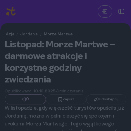
Azja
Jordania
Morze Martwe
/
/
Listopad: Morze Martwe –
darmowe atrakcje i
korzystne godziny
zwiedzania
Opublikowano:
10.10.2025
3 min czytania
0
Zapisz
Udostępnij
W listopadzie, gdy większość turystów opuściła już
Jordanię, można w pełni cieszyć się spokojem i
urokami Morza Martwego. Tego wyjątkowego