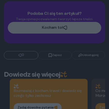
Podoba Ci się ten artykuł?
Twoja opinia pozwala nam tworzyć lepsze treści.
Kocham to!
0
Zapisz
Udostępnij
Dowiedz się więcej
Rozmawiaj z kocham.travel i dowiedz się
Co możn
czego tylko zechcesz
Morze
Zadaj dowolne pytanie
Zadaj