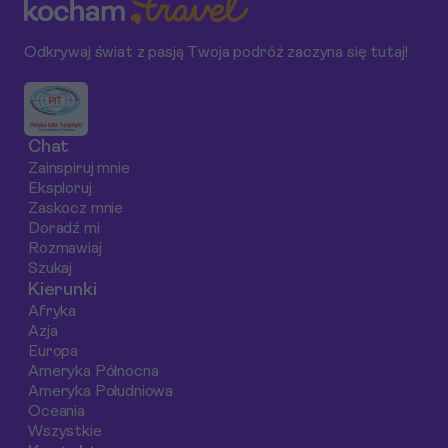
noclegów,
przewodnik po
widokowe, które
wyżywienia i atrakcji.
prozdrowotnym
warto odwiedzić,
Odkrywaj świat z pasją Twoja podróż zaczyna się tutaj!
działaniu słynnych
aby cieszyć się
kąpieli błotnych i
niepowtarzalnymi
solankowych, który
widokami i zrobić
wyjaśnia, jakie
niezapomniane
Chat
schorzenia mogą
zdjęcia.
Zainspiruj mnie
być łagodzone dzięki
Eksploruj
unikalnej kompozycji
Zaskocz mnie
minerałów i jak
Doradź mi
Rozmawiaj
bezpiecznie
Szukaj
korzystać z tych
Kierunki
naturalnych terapii.
Afryka
Azja
Europa
Ameryka Północna
Ameryka Południowa
Oceania
Wszystkie