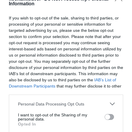
Information
zawirowań pogodowych, co zostało podkreślone
przez nadchodzące chmury. Dobrym pomysłem
If you wish to opt-out of the sale, sharing to third parties, or
jest zabranie ze sobą nie tylko kostiumu
processing of your personal or sensitive information for
kąpielowego, ale też wygodnej odzieży, aby móc
targeted advertising by us, please use the below opt-out
cieszyć się sesją foto w różnych miejscach. Oprócz
section to confirm your selection. Please note that after your
opt-out request is processed you may continue seeing
tego, warto zaopatrzyć się w buty wodoodporne,
interest-based ads based on personal information utilized by
które będą niezwykle przydatne na piaszczystych
us or personal information disclosed to third parties prior to
plażach i w okolicznych zbiornikach.
your opt-out. You may separately opt-out of the further
disclosure of your personal information by third parties on the
IAB’s list of downstream participants. This information may
also be disclosed by us to third parties on the
IAB’s List of
Popularne
Kategorie
Downstream Participants
that may further disclose it to other
third parties.
Jordania. Ceny jednodniowych
1
wejściówek na prywatne plaże
Personal Data Processing Opt Outs
hotelowe nad Morzem Martwym.
Kompleksowy i analityczny przewodnik
po cenach jednodniowych wejściówek
I want to opt-out of the Sharing of my
personal data.
do resortów oraz szczegółowe
1
26.07.2026
•
11 min
Opted In
zestawienie kosztów transportu,
Morze Martwe dla zdrowia: kąpiele
2