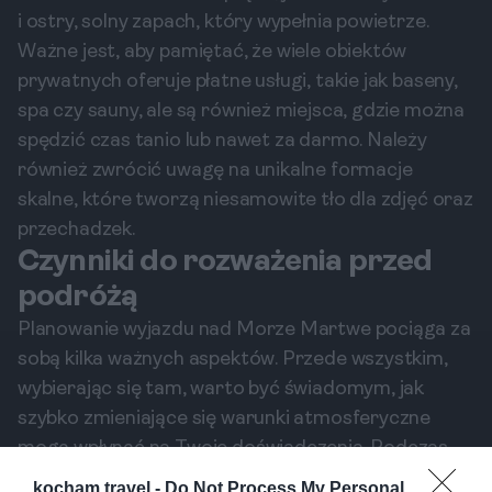
i ostry, solny zapach, który wypełnia powietrze.
Ważne jest, aby pamiętać, że wiele obiektów
prywatnych oferuje płatne usługi, takie jak baseny,
spa czy sauny, ale są również miejsca, gdzie można
spędzić czas tanio lub nawet za darmo. Należy
również zwrócić uwagę na unikalne formacje
skalne, które tworzą niesamowite tło dla zdjęć oraz
przechadzek.
Czynniki do rozważenia przed
podróżą
Planowanie wyjazdu nad Morze Martwe pociąga za
sobą kilka ważnych aspektów. Przede wszystkim,
wybierając się tam, warto być świadomym, jak
szybko zmieniające się warunki atmosferyczne
mogą wpłynąć na Twoje doświadczenia. Podczas
naszego pobytu doświadczyliśmy dużych
kocham.travel -
Do Not Process My Personal