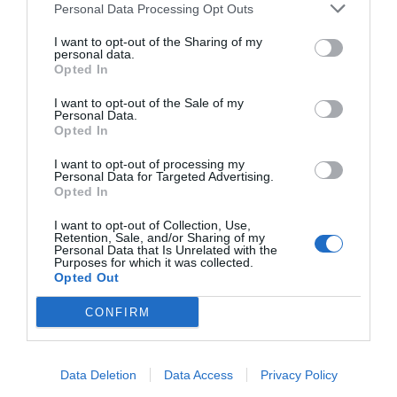
Praktyczne Informacje
Personal Data Processing Opt Outs
Podróż do Indonezji wymaga odpowiedniego
I want to opt-out of the Sharing of my
przygotowania. Z perspektywy bezpieczeństwa,
personal data.
Opted In
lokalnych zwyczajów, kuchni oraz najlepszego
budżetu, oto kilka praktycznych wskazówek.
I want to opt-out of the Sale of my
Personal Data.
Dojazd i transport
Opted In
Dojazd do Indonezji jest łatwy, dzięki połączeniom
I want to opt-out of processing my
lotniczym z wielu krajów. W kraju najlepiej jest
Personal Data for Targeted Advertising.
korzystać z lokalnych linii lotniczych, które oferują
Opted In
przystępne ceny na zapisane wycieczki między
I want to opt-out of Collection, Use,
wyspami. W miastach takich jak Jakarta czy Bali
Retention, Sale, and/or Sharing of my
Personal Data that Is Unrelated with the
dostępne są taksówki i aplikacje transportowe jak
Purposes for which it was collected.
Opted Out
Grab.
Najlepsze miesiące na wizytę
CONFIRM
Najlepszy czas na wizytę w Indonezji to okres od
maja do września, kiedy panuje pora sucha. Warto
Data Deletion
Data Access
Privacy Policy
jednak unikać wakacyjnych miesięcy, gdyż może