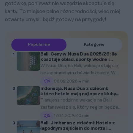
gotówkę, ponieważ nie wszędzie akceptuje się
karty. To miejsce pełne różnorodności, więc miej
otwarty umysł i bądź gotowy na przygody!
Popularne
Kategorie
Bali. Ceny w Nusa Dua 2025/26: Ile
1
kosztuje obiad, sporty wodne i
masaż?
W Nusa Dua, na Bali, wakacje stają się
niezapomnianym doświadczeniem. W
2025/26 roku, z atrakcyjnymi cenami
4
06.02.2026
•
4 min
na posiłki, sporty wodne oraz usługi
Indonezja. Nusa Dua z dziećmi:
2
które hotele mają najlepsze kluby
spa, odkryj coworkingowy raj, który
dla najmłodszych i bezpieczne
Planujesz rodzinne wakacje na Bali i
czeka na Ciebie.
plaże?
zastanawiasz się, który region będzie
najlepszy dla Twoich pociech? Nusa
2
17.04.2026
•
10 min
Dua, ze swoją spokojną atmosferą,
Bali. Jimbaran z dziećmi: Hotele z
3
łagodnym zejściem do morza i
luksusowymi resortami i plażami o