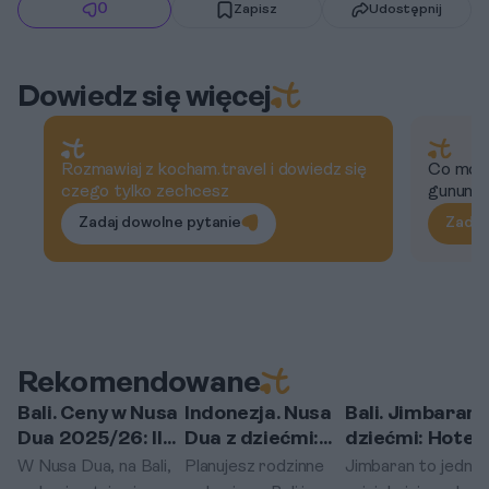
0
Zapisz
Udostępnij
Dowiedz się więcej
Rozmawiaj z kocham.travel i dowiedz się
Co moż
czego tylko zechcesz
gunung 
Zadaj dowolne pytanie
Zadaj
Rekomendowane
Bali. Ceny w Nusa
Indonezja. Nusa
Bali. Jimbaran 
Nusa Dua
Nusa Dua
Jimbaran
Dua 2025/26: Ile
Dua z dziećmi:
dziećmi: Hotele
kosztuje obiad,
które hotele
łagodnym
W Nusa Dua, na Bali,
Planujesz rodzinne
Jimbaran to jedna 