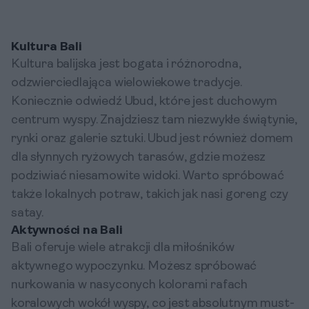
Kultura Bali
Kultura balijska jest bogata i różnorodna,
odzwierciedlająca wielowiekowe tradycje.
Koniecznie odwiedź Ubud, które jest duchowym
centrum wyspy. Znajdziesz tam niezwykłe świątynie,
rynki oraz galerie sztuki. Ubud jest również domem
dla słynnych ryżowych tarasów, gdzie możesz
podziwiać niesamowite widoki. Warto spróbować
także lokalnych potraw, takich jak nasi goreng czy
satay.
Aktywności na Bali
Bali oferuje wiele atrakcji dla miłośników
aktywnego wypoczynku. Możesz spróbować
nurkowania w nasyconych kolorami rafach
koralowych wokół wyspy, co jest absolutnym must-