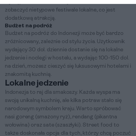
występować increase turystów. W czerwcu można
zobaczyć nietypowe festiwale lokalne, co jest
dodatkową atrakcją.
Budżet na podróż
Budżet na podróż do Indonezji może być bardzo
zróżnicowany, zależnie od stylu życia. Użytkownik
wydający 30 dol. dziennie dostanie się na lokalne
jedzenie i noclegi w hostelu, a wydając 100-150 dol.
na dzień, możesz cieszyć się luksusowymi hotelami i
znakomitą kuchnią.
Lokalne jedzenie
Indonezja to raj dla smakoszy. Każda wyspa ma
swoją unikalną kuchnię, ale kilka potraw stało się
narodowym symbolem kraju. Warto spróbować
nasi goreng (smażony ryż), rendang (pikantna
wołowina) oraz sate (szaszłyki). Street food to
także doskonała opcja dla tych, którzy chcą poczuć