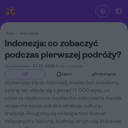
Azja
Indonezja
/
Indonezja: co zobaczyć
podczas pierwszej podróży?
Opublikowano:
27.07.2025
6 min czytania
0
Zapisz
Udostępnij
Wybierając się do Indonezji, musisz być świadomy,
że kraj ten składa się z ponad 17 000 wysp, co
stwarza niezliczone możliwości odkrywania. Każda
wyspa ma swoje unikalne atrakcje, kulturę i
tradycje. Przygotuj się na bogactwo doznań
związanych z historią, kuchnią i przyrodą, które nie