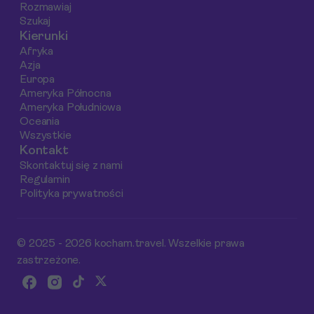
Rozmawiaj
dzieci, jakie plaże są
Przekonajcie się,
Szukaj
najbezpieczniejsze i
dlaczego Jimbaran
Kierunki
jak zaplanować
jest idealnym
Afryka
niezapomniany
miejscem na
Azja
wyjazd z całą
rodzinne wakacje n
Europa
rodziną.
Bali!
Ameryka Północna
Ameryka Południowa
Oceania
Wszystkie
Kontakt
Skontaktuj się z nami
Regulamin
Polityka prywatności
© 2025 - 2026 kocham.travel. Wszelkie prawa
zastrzeżone.