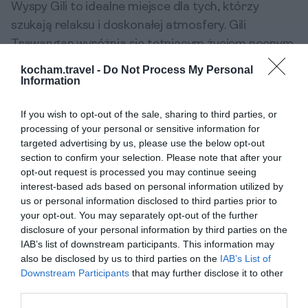
Wyspy Gili to idealne miejsce dla tych, którzy
szukają relaksu i doskonałej atmosfery. Gili
Trawangan wyróżnia się tętniącym życiem nocnym,
podczas gdy Gili Air oferuje więcej spokoju.
kocham.travel -
Do Not Process My Personal
Wszystkie wyspy są otoczone krystalicznie
Information
czystymi wodami, które zachęcają do nurkowania i
If you wish to opt-out of the sale, sharing to third parties, or
snorkelingu.
processing of your personal or sensitive information for
Lombok – Surfer's Paradise
targeted advertising by us, please use the below opt-out
Lombok jest idealnym miejscem dla surferów.
section to confirm your selection. Please note that after your
opt-out request is processed you may continue seeing
Plaże Kuta Lombok są niezwykle popularne,
interest-based ads based on personal information utilized by
głównie ze względu na swoje doskonałe fale. Warto
us or personal information disclosed to third parties prior to
wynająć lokalnego instruktora, aby nauczyć się
your opt-out. You may separately opt-out of the further
disclosure of your personal information by third parties on the
surfingu w tym wspaniałym miejscu. Lombok
IAB’s list of downstream participants. This information may
zachwyca także wulkanem Rinjani oraz
also be disclosed by us to third parties on the
IAB’s List of
malowniczymi wodospadami, które warto
Downstream Participants
that may further disclose it to other
odwiedzić.
third parties.