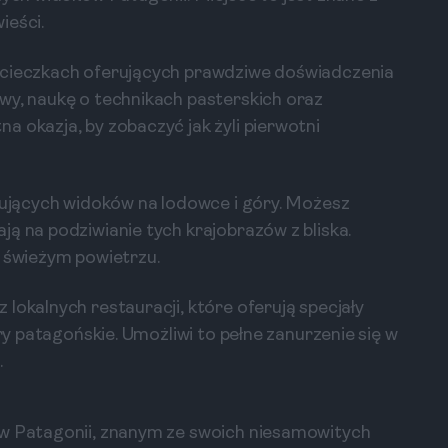
ieści.
ycieczkach oferujących prawdziwe doświadczenia
wy, naukę o technikach pasterskich oraz
a okazja, by zobaczyć jak żyli pierwotni
onujących widoków na lodowce i góry. Możesz
ą na podziwianie tych krajobrazów z bliska.
a świeżym powietrzu.
lokalnych restauracji, które oferują specjały
ery patagońskie. Umożliwi to pełne zanurzenie się w
.
 w Patagonii, znanym ze swoich niesamowitych