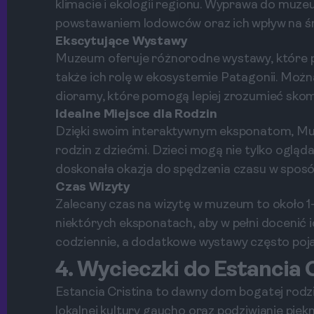
klimacie i ekologii regionu. Wyprawa do muz
powstawaniem lodowców oraz ich wpływ na ś
Ekscytujące Wystawy
Muzeum oferuje różnorodne wystawy, które pr
także ich rolę w ekosystemie Patagonii. Moż
dioramy, które pomogą lepiej zrozumieć skom
Idealne Miejsce dla Rodzin
Dzięki swoim interaktywnym eksponatom, Muz
rodzin z dziećmi. Dzieci mogą nie tylko ogląda
doskonała okazja do spędzenia czasu w sposó
Czas Wizyty
Zalecany czas na wizytę w muzeum to około 1-
niektórych eksponatach, aby w pełni docenić 
codziennie, a dodatkowe wystawy często poja
4. Wycieczki do Estancia 
Estancia Cristina to dawny dom bogatej rodz
lokalnej kultury gaucho oraz podziwianie pięk