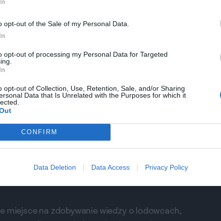
In
zonych wspinaczy, ale także dla rodzin i osób,
eżki są dobrze oznakowane, a pobliskie miejsca
o opt-out of the Sale of my Personal Data.
ziwiania krajobrazów. Jest to idealna okazja, by
In
to opt-out of processing my Personal Data for Targeted
ing.
nia na Rondo de los Glaciares, aby w pełni
In
zabrać ze sobą coś do jedzenia i picia, aby móc w
o opt-out of Collection, Use, Retention, Sale, and/or Sharing
e.
ersonal Data that Is Unrelated with the Purposes for which it
lected.
Out
Jakie są najlepsze miesiące na wizytę w El
CONFIRM
Calafate?
Zadaj pytanie
Data Deletion
Data Access
Privacy Policy
łe miejsce na zdobywanie wiedzy o lodowcach,