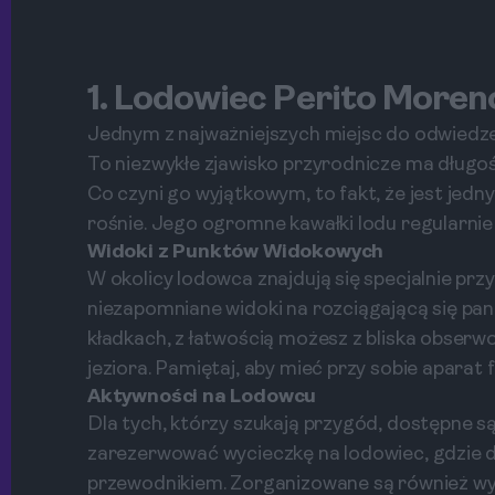
1. Lodowiec Perito Moren
Jednym z najważniejszych miejsc do odwiedze
To niezwykłe zjawisko przyrodnicze ma dług
Co czyni go wyjątkowym, to fakt, że jest jedn
rośnie. Jego ogromne kawałki lodu regularni
Widoki z Punktów Widokowych
W okolicy lodowca znajdują się specjalnie pr
niezapomniane widoki na rozciągającą się p
kładkach, z łatwością możesz z bliska obser
jeziora. Pamiętaj, aby mieć przy sobie aparat 
Aktywności na Lodowcu
Dla tych, którzy szukają przygód, dostępne 
zarezerwować wycieczkę na lodowiec, gdzie 
przewodnikiem. Zorganizowane są również wyci