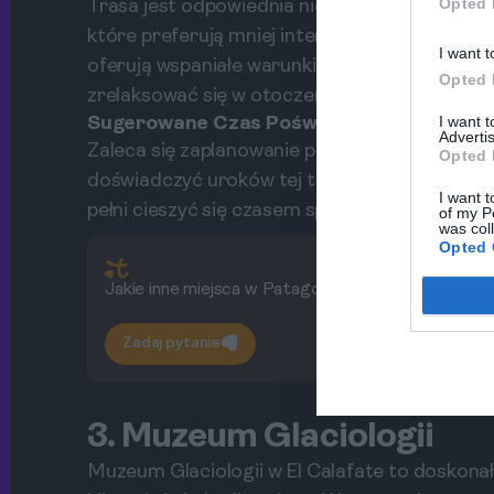
Opted 
Trasa jest odpowiednia nie tylko dla doświadc
które preferują mniej intensywne spacery. Ści
I want t
oferują wspaniałe warunki do odpoczynku i pod
Opted 
zrelaksować się w otoczeniu natury.
I want 
Sugerowane Czas Poświęcony
Advertis
Zaleca się zaplanowanie przynajmniej połowy d
Opted 
doświadczyć uroków tej trasy. Warto również 
I want t
pełni cieszyć się czasem spędzonym w naturz
of my P
was col
Opted 
Jakie inne miejsca w Patagonii warto zobaczyć?
Zadaj pytanie
3. Muzeum Glaciologii
Muzeum Glaciologii w El Calafate to doskona