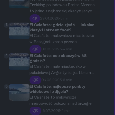
kosztuje?
na Perito Moreno, od logistyki w El
Trekking po lodowcu Perito Moreno
Calafate po wybór odpowiedniej
to jedno z najbardziej ekscytujących
wycieczki i praktyczne porady.
doświadczeń, które możesz
1
29.01.2026
•
5 min
przeżyć w Patagonii. W artykule
3
El Calafate: gdzie zjeść — lokalne
znajdziesz kompleksowy przewodnik
klasyki i street food?
na temat organizacji wyjazdu,
El Calafate, malownicze miasteczko
kosztów oraz praktycznych
w Patagonii, znane przede
wskazówek dotyczących tej
wszystkim z wyjątkowej przyrody,
0
03.09.2025
•
4 min
niesamowitej przygody.
ma też do zaoferowania wspaniałą
4
El Calafate: co zobaczyć w 48
scenę kulinarną. Nasz przewodnik
godzin?
przybliży najciekawsze lokale, w
El Calafate, małe miasteczko w
których można spróbować lokalnych
południowej Argentynie, jest bramą
specjałów oraz zjeść pyszny street
do jednego z najpiękniejszych miejsc
0
04.08.2025
•
6 min
food.
na świecie - Parku Narodowego Los
5
El Calafate: najlepsze punkty
Glaciares. W ciągu 48 godzin
widokowe i zdjęcia?
możesz zobaczyć zapierające dech
El Calafate to malownicza
w piersiach lodowce, cieszyć się
miejscowość położona nad brzegiem
lokalną kulturą i smakować
Lago Argentino, uznawana za
0
16.07.2025
•
4 min