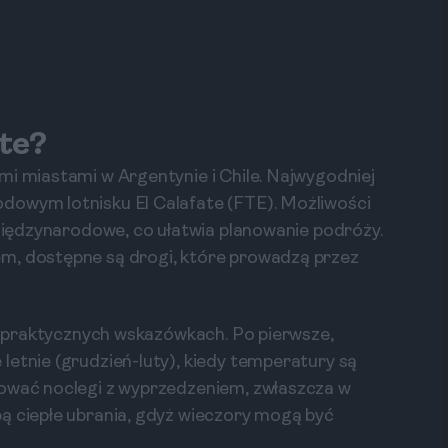
ate?
mi miastami w Argentynie i Chile. Najwygodniej
dowym lotnisku El Calafate (FTE). Możliwości
 międzynarodowe, co ułatwia planowanie podróży.
m, dostępne są drogi, które prowadzą przez
ku praktycznych wskazówkach. Po pierwsze,
letnie (grudzień-luty), kiedy temperatury są
wować noclegi z wyprzedzeniem, zwłaszcza w
ą ciepłe ubrania, gdyż wieczory mogą być