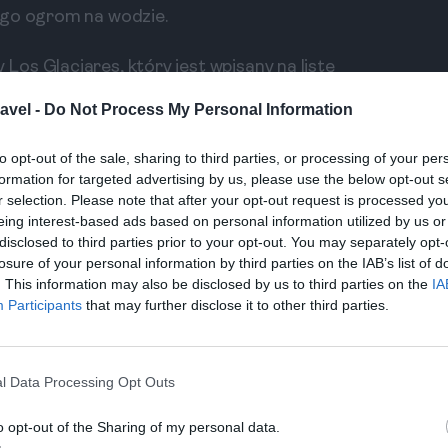
ego ogrom na wodzie.
os Glaciares, który jest wpisany na listę
reno, ale również inne spektakularne lodowce,
avel -
Do Not Process My Personal Information
 wypoczynku w postaci wędrówek, jazdy na rowerze
prawdziwy raj dla miłośników przyrody.
to opt-out of the sale, sharing to third parties, or processing of your per
formation for targeted advertising by us, please use the below opt-out s
r selection. Please note that after your opt-out request is processed y
idokowa w El Calafate. Oferuje różnorodne punkty
eing interest-based ads based on personal information utilized by us or
disclosed to third parties prior to your opt-out. You may separately opt-
dech w piersiach widoki na lodowce i otaczające
losure of your personal information by third parties on the IAB’s list of
śników przyrody.
. This information may also be disclosed by us to third parties on the
IA
Participants
that may further disclose it to other third parties.
najważniejsze punkty widokowe w regionie, takie
y z tych punktów oferuje unikalne widoki i
. W szczególności zwróć uwagę na różnorodność
l Data Processing Opt Outs
ziorami.
o opt-out of the Sharing of my personal data.