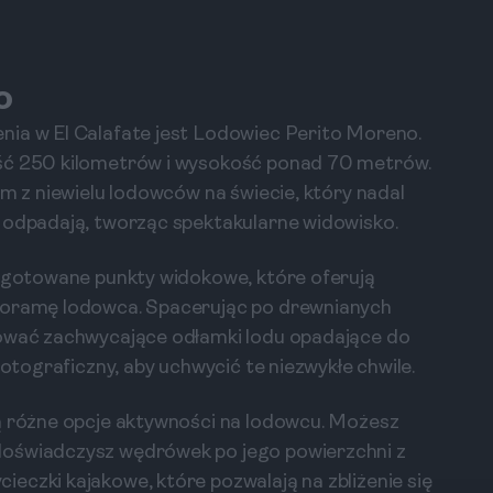
o
nia w El Calafate jest Lodowiec Perito Moreno.
ość 250 kilometrów i wysokość ponad 70 metrów.
ym z niewielu lodowców na świecie, który nadal
e odpadają, tworząc spektakularne widowisko.
zygotowane punkty widokowe, które oferują
anoramę lodowca. Spacerując po drewnianych
wować zachwycające odłamki lodu opadające do
fotograficzny, aby uchwycić te niezwykłe chwile.
są różne opcje aktywności na lodowcu. Możesz
doświadczysz wędrówek po jego powierzchni z
eczki kajakowe, które pozwalają na zbliżenie się