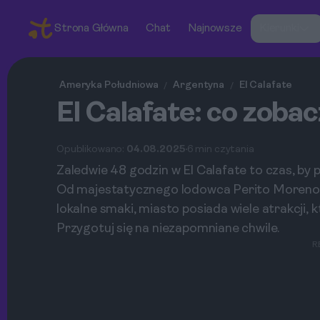
Strona Główna
Chat
Najnowsze
Kierunki
Ameryka Południowa
Argentyna
El Calafate
/
/
El Calafate: co zoba
Opublikowano:
04.08.2025
6 min czytania
Zaledwie 48 godzin w El Calafate to czas, by
Od majestatycznego lodowca Perito Moreno, 
lokalne smaki, miasto posiada wiele atrakcji,
Przygotuj się na niezapomniane chwile.
R