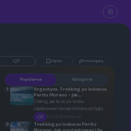
0
Zapisz
Udostępnij
Popularne
Kategorie
1
Argentyna. Trekking po lodowcu
Perito Moreno – jak
zorganizować niezapomnianą
Odkryj, jak krok po kroku
wyprawę z El Calafate?
zaplanować niezapomnianą przygodę
na jednym z najsłynniejszych
2
07.05.2026
•
8 min
lodowców świata. Ten artykuł to
2
Trekking po lodowcu Perito
kompletny przewodnik po trekkingu
Moreno: Jak zorganizować i ile to