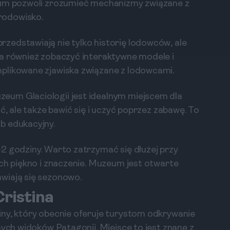
eum pozwoli zrozumieć mechanizmy związane z
rodowisko.
zedstawiają nie tylko historię lodowców, ale
na również zobaczyć interaktywne modele i
plikowane zjawiska związane z lodowcami.
eum Glaciologii jest idealnym miejscem dla
ć, ale także bawić się i uczyć poprzez zabawę. To
b edukacyjny.
2 godziny. Warto zatrzymać się dłużej przy
ich piękno i znaczenie. Muzeum jest otwarte
wiają się sezonowo.
Cristina
iny, który obecnie oferuje turystom odkrywanie
nych widoków Patagonii. Miejsce to jest znane z