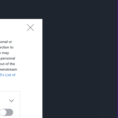
sonal or
ection to
ou may
 personal
out of the
 downstream
B’s List of