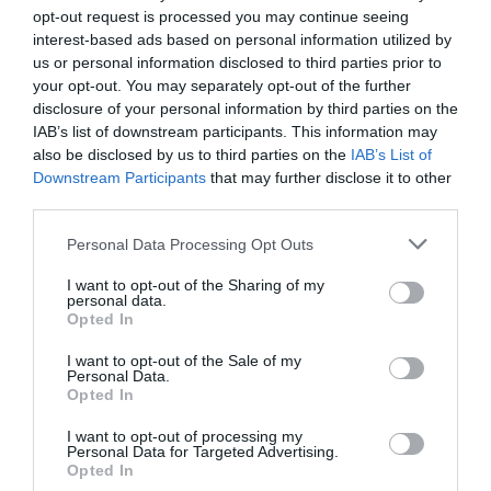
każdy powinien zobaczyć przynajmniej
zniżkowych.
1
26.06.2026
•
9 min
opt-out request is processed you may continue seeing
raz w życiu. Aby uporządkować
interest-based ads based on personal information utilized by
Stany Zjednoczone. Który taras
3
widokowy w Nowym Jorku wybrać?
us or personal information disclosed to third parties prior to
niezliczone możliwości tej metropolii,
Porównujemy Empire State, Top of
Wybór idealnego tarasu widokowego w
your opt-out. You may separately opt-out of the further
przygotowaliśmy szczegółowy plan
the Rock i SUMMIT One Vanderbilt.
disclosure of your personal information by third parties on the
Nowym Jorku może być
podróży. Oto jak maksymalnie
IAB’s list of downstream participants. This information may
przytłaczający. Każdy z nich oferuje
wykorzystać 5 dni w Nowym Jorku.
1
25.04.2026
•
11 min
also be disclosed by us to third parties on the
IAB’s List of
niepowtarzalną perspektywę na słynną
USA. Kulinarny Nowy Jork: gdzie
4
Downstream Participants
that may further disclose it to other
zjeść najlepsze bajgle i pizzę w stylu
panoramę Manhattanu. W tym
third parties.
nowojorskim?
Odkryj kultowe smaki Nowego Jorku!
kompleksowym przewodniku
Ten przewodnik zabierze Cię w podróż
porównujemy trzy najpopularniejsze
Personal Data Processing Opt Outs
po najlepszych pizzeriach i bajglowniach
opcje: historyczny Empire State
1
01.04.2026
•
9 min
I want to opt-out of the Sharing of my
Wielkiego Jabłka. Poznaj historię,
Building, klasyczny Top of the Rock
Nowy Jork na rowerze: Jak
5
personal data.
zwiedzać Central Park i Brooklyn na
sekrety i adresy, które musisz
Opted In
oraz ultranowoczesny SUMMIT One
dwóch kółkach?
Zwiedzanie Nowego Jorku rowerem to
odwiedzić, by poczuć prawdziwy smak
Vanderbilt, aby pomóc Ci podjąć
I want to opt-out of the Sale of my
sposób, by poczuć puls tego
miasta, które nigdy не śpi.
najlepszą decyzję.
Personal Data.
wspaniałego miasta. W artykule
Opted In
0
02.12.2025
•
4 min
omówimy najpiękniejsze trasy, jakie
I want to opt-out of processing my
oferuje Nowy Jork oraz praktyczne
Personal Data for Targeted Advertising.
Opted In
wskazówki dla rowerzystów!