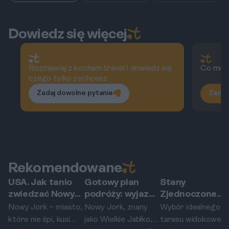
Dowiedz się więcej
Rozmawiaj z kocham.travel i dowiedz się
Co możn
czego tylko zechcesz
Zadaj dowolne pytanie
Zadaj
Rekomendowane
USA. Jak tanio
Gotowy plan
Stany
Nowy Jork
Nowy Jork
Nowy Jork
zwiedzać Nowy
podróży: wyjazd
Zjednoczone.
Jork? Darmowe
do Nowego
Który taras
Nowy Jork – miasto,
Nowy Jork, znany
Wybór idealnego
atrakcje i karty
Jorku (USA) na 5
widokowy w
które nie śpi, kusi
jako Wielkie Jabłko,
tarasu widokoweg