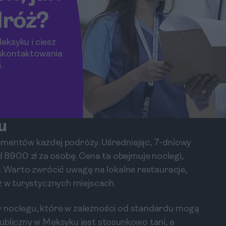
dróż?
eksyku i ciesz
skontaktowania
.
u
ementów każdej podróży. Uśredniając, 7-dniowy
8900 zł za osobę. Cena ta obejmuje noclegi,
e. Warto zwrócić uwagę na lokalne restauracje,
ż w turystycznych miejscach.
y noclegu, które w zależności od standardu mogą
ubliczny w Meksyku jest stosunkowo tani, a