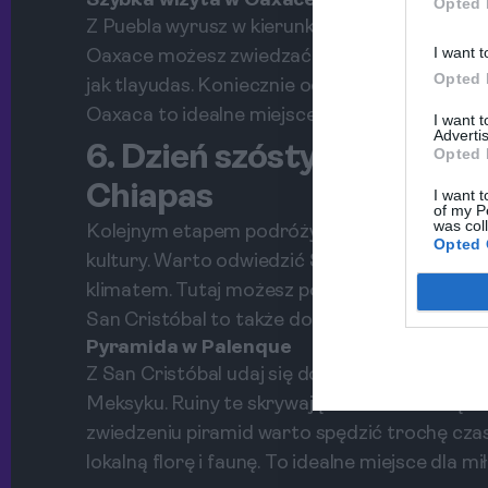
Szybka wizyta w Oaxace
Opted 
Z Puebla wyrusz w kierunku Oaxacay, znanej z
I want t
Oaxace możesz zwiedzać liczne galerie sztuk
Opted 
jak tlayudas. Koniecznie odwiedź także rynek, 
Oaxaca to idealne miejsce na zakończenie dni
I want 
Advertis
6. Dzień szósty: Odkrywan
Opted 
Chiapas
I want t
of my P
was col
Kolejnym etapem podróży jest stan Chiapas, z
Opted 
kultury. Warto odwiedzić San Cristóbal de la
klimatem. Tutaj możesz podziwiać lokalną arch
San Cristóbal to także doskonałe miejsce do 
Pyramida w Palenque
Z San Cristóbal udaj się do Palenque, jedneg
Meksyku. Ruiny te skrywają w sobie historię 
zwiedzeniu piramid warto spędzić trochę czas
lokalną florę i faunę. To idealne miejsce dla m