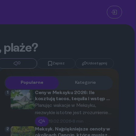
 plaże?
0
Zapisz
Udostępnij
Popularne
Kategorie
1
Ceny w Meksyku 2026: Ile
kosztują tacos, tequila i wstęp do
Chichen Itza?
Planując wakacje w Meksyku,
niezwykle istotne jest zrozumienie
lokalnych cen mających wpływ na
4
19.02.2026
•
8 min
Twój budżet. Artykuł ten dostarczy
2
Meksyk. Najpiękniejsze cenoty w
Ci rzetelnych informacji o kosztach
okolicach Cancún, które musisz