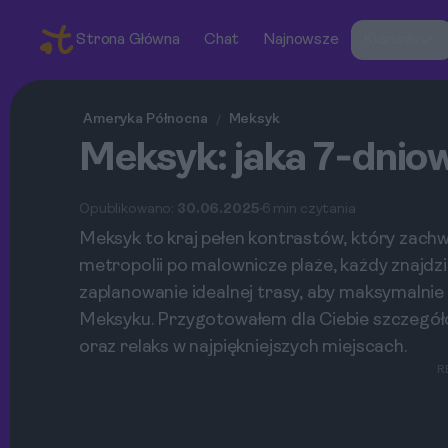
Strona Główna
Chat
Najnowsze
Kierunki
Ameryka Północna
Meksyk
/
Meksyk: jaka 7‑dniow
Opublikowano:
30.06.2025
6 min czytania
Meksyk to kraj pełen kontrastów, który zach
metropolii po malownicze plaże, każdy znajdzi
zaplanowanie idealnej trasy, aby maksymalnie 
Meksyku. Przygotowałem dla Ciebie szczegóło
oraz relaks w najpiękniejszych miejscach.
R