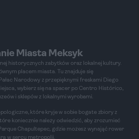
zanie Miasta Meksyk
nej historycznych zabytków oraz lokalnej kultury.
głównym placem miasta. Tu znajduje się
Pałac Narodowy z przepięknymi freskami Diego
ejsca, wybierz się na spacer po Centro Histórico,
zeów i sklepów z lokalnymi wyrobami.
logiczne, które kryje w sobie bogate zbiory z
które koniecznie należy odwiedzić, aby zrozumieć
w Parque Chapultepec, gdzie możesz wynająć rower
urą w sercu metropolii.