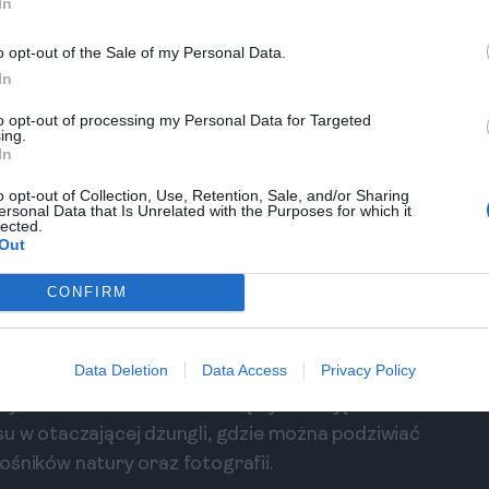
In
 bogatej kultury oraz lokalnych rzemieślników. W
o opt-out of the Sale of my Personal Data.
i oraz spróbować autentycznych potraw, takich
In
gdzie lokalni artyści sprzedają swoje rękodzieło.
a, z możliwością noclegu w klimatycznym hotelu.
to opt-out of processing my Personal Data for Targeted
ing.
ie chińskiej kultury w
In
o opt-out of Collection, Use, Retention, Sale, and/or Sharing
ersonal Data that Is Unrelated with the Purposes for which it
lected.
nany z pięknych krajobrazów oraz indiańskiej
Out
s Casas, malownicze miasteczko z kolonialnym
itekturę, a także odwiedzić rynek z rękodziełem.
CONFIRM
nauki o kulturze Majów oraz ich zwyczajach.
Data Deletion
Data Access
Privacy Policy
o z najważniejszych miejsc archeologicznych w
Majów oraz ich zaawansowaną cywilizację. Po
u w otaczającej dżungli, gdzie można podziwiać
iłośników natury oraz fotografii.