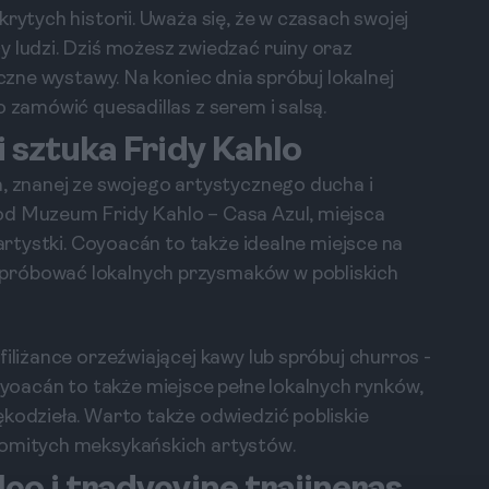
rytych historii. Uważa się, że w czasach swojej
y ludzi. Dziś możesz zwiedzać ruiny oraz
iczne wystawy. Na koniec dnia spróbuj lokalnej
o zamówić quesadillas z serem i salsą.
i sztuka Fridy Kahlo
n, znanej ze swojego artystycznego ducha i
od Muzeum Fridy Kahlo – Casa Azul, miejsca
 artystki. Coyoacán to także idealne miejsce na
próbować lokalnych przysmaków w pobliskich
filiżance orzeźwiającej kawy lub spróbuj churros -
oacán to także miejsce pełne lokalnych rynków,
ękodzieła. Warto także odwiedzić pobliskie
komitych meksykańskich artystów.